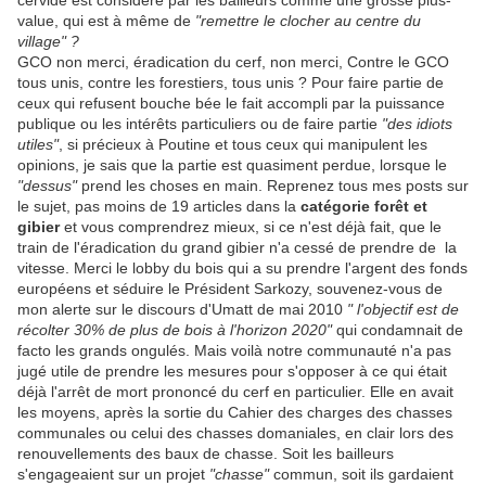
cervidé est considéré par les bailleurs comme une grosse plus-
value, qui est à même de
"remettre le clocher au centre du
village" ?
GCO non merci, éradication du cerf, non merci, Contre le GCO
tous unis, contre les forestiers, tous unis ? Pour faire partie de
ceux qui refusent bouche bée le fait accompli par la puissance
publique ou les intérêts particuliers ou de faire partie
"des idiots
utiles"
, si précieux à Poutine et tous ceux qui manipulent les
opinions, je sais que la partie est quasiment perdue, lorsque le
"dessus"
prend les choses en main. Reprenez tous mes posts sur
le sujet, pas moins de 19 articles dans la
catégorie forêt et
gibier
et vous comprendrez mieux, si ce n'est déjà fait, que le
train de l'éradication du grand gibier n'a cessé de prendre de la
vitesse. Merci le lobby du bois qui a su prendre l'argent des fonds
européens et séduire le Président Sarkozy, souvenez-vous de
mon alerte sur le discours d'Umatt de mai 2010
" l'objectif est de
récolter 30% de plus de bois à l'horizon 2020"
qui condamnait de
facto les grands ongulés. Mais voilà notre communauté n'a pas
jugé utile de prendre les mesures pour s'opposer à ce qui était
déjà l'arrêt de mort prononcé du cerf en particulier. Elle en avait
les moyens, après la sortie du Cahier des charges des chasses
communales ou celui des chasses domaniales, en clair lors des
renouvellements des baux de chasse. Soit les bailleurs
s'engageaient sur un projet
"chasse"
commun, soit ils gardaient