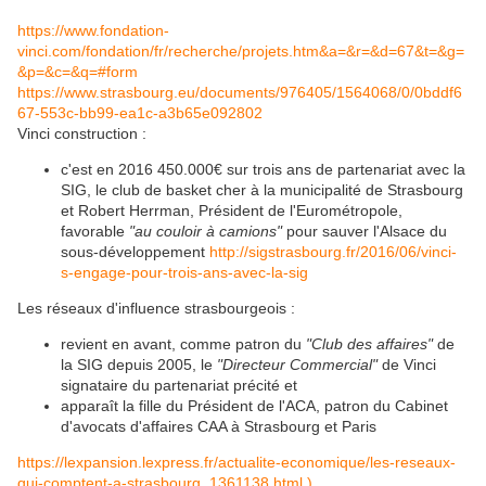
https://www.fondation-
vinci.com/fondation/fr/recherche/projets.htm&a=&r=&d=67&t=&g=
&p=&c=&q=#form
https://www.strasbourg.eu/documents/976405/1564068/0/0bddf6
67-553c-bb99-ea1c-a3b65e092802
Vinci construction :
c'est en 2016 450.000€ sur trois ans de partenariat avec la
SIG, le club de basket cher à la municipalité de Strasbourg
et Robert Herrman, Président de l'Eurométropole,
favorable
"au couloir à camions"
pour sauver l'Alsace du
sous-développement
http://sigstrasbourg.fr/2016/06/vinci-
s-engage-pour-trois-ans-avec-la-sig
Les réseaux d'influence strasbourgeois :
revient en avant, comme patron du
"Club des affaires"
de
la SIG depuis 2005, le
"Directeur Commercial"
de Vinci
signataire du partenariat précité et
apparaît la fille du Président de l'ACA, patron du Cabinet
d'avocats d'affaires CAA à Strasbourg et Paris
https://lexpansion.lexpress.fr/actualite-economique/les-reseaux-
qui-comptent-a-strasbourg_1361138.html )