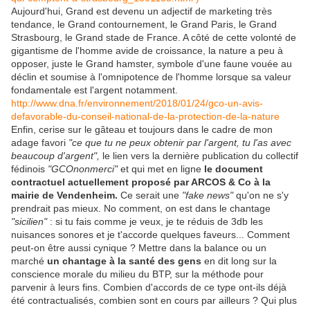
Aujourd'hui, Grand est devenu un adjectif de marketing très
tendance, le Grand contournement, le Grand Paris, le Grand
Strasbourg, le Grand stade de France. A côté de cette volonté de
gigantisme de l'homme avide de croissance, la nature a peu à
opposer, juste le Grand hamster, symbole d'une faune vouée au
déclin et soumise à l'omnipotence de l'homme lorsque sa valeur
fondamentale est l'argent notamment.
http://www.dna.fr/environnement/2018/01/24/gco-un-avis-
defavorable-du-conseil-national-de-la-protection-de-la-nature
Enfin, cerise sur le gâteau et toujours dans le cadre de mon
adage favori
"ce que tu ne peux obtenir par l'argent, tu l'as avec
beaucoup d'argent",
le lien vers la dernière publication du collectif
fédinois
"GCOnonmerci"
et qui met en ligne
le document
contractuel actuellement proposé par ARCOS & Co à la
mairie de Vendenheim.
Ce serait une
"fake news"
qu'on ne s'y
prendrait pas mieux. No comment, on est dans le chantage
"sicilien"
: si tu fais comme je veux, je te réduis de 3db les
nuisances sonores et je t'accorde quelques faveurs... Comment
peut-on être aussi cynique ? Mettre dans la balance ou un
marché
un chantage à la santé des gens
en dit long sur la
conscience morale du milieu du BTP, sur la méthode pour
parvenir à leurs fins. Combien d'accords de ce type ont-ils déjà
été contractualisés, combien sont en cours par ailleurs ? Qui plus