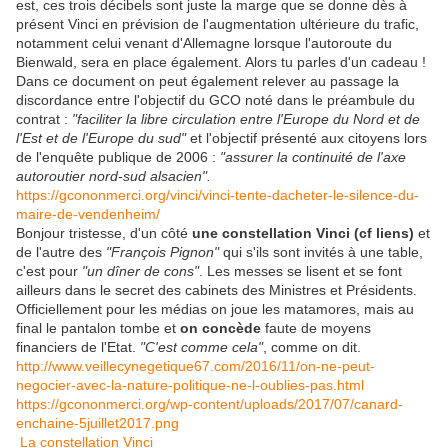
est, ces trois décibels sont juste la marge que se donne dès à
présent Vinci en prévision de l'augmentation ultérieure du trafic,
notamment celui venant d'Allemagne lorsque l'autoroute du
Bienwald, sera en place également. Alors tu parles d'un cadeau !
Dans ce document on peut également relever au passage la
discordance entre l'objectif du GCO noté dans le préambule du
contrat :
"faciliter la libre circulation entre l'Europe du Nord et de
l'Est et de l'Europe du sud"
et l'objectif présenté aux citoyens lors
de l'enquête publique de 2006 :
"assurer la continuité de l'axe
autoroutier nord-sud alsacien".
https://gcononmerci.org/vinci/vinci-tente-dacheter-le-silence-du-
maire-de-vendenheim/
Bonjour tristesse,
d'un côté
une constellation Vinci (cf liens)
et
de l'autre des
"François Pignon"
qui s'ils sont invités à une table,
c'est pour
"un dîner de cons"
. Les messes se lisent et se font
ailleurs dans le secret des cabinets des Ministres et Présidents.
Officiellement pour les médias on joue les matamores, mais au
final le pantalon tombe et
on concède
faute de moyens
financiers de l'Etat.
"C'est comme cela"
, comme on dit.
http://www.veillecynegetique67.com/2016/11/on-ne-peut-
negocier-avec-la-nature-politique-ne-l-oublies-pas.html
https://gcononmerci.org/wp-content/uploads/2017/07/canard-
enchaine-5juillet2017.png
La constellation Vinci