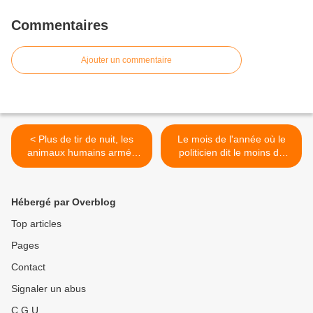
Commentaires
Ajouter un commentaire
< Plus de tir de nuit, les
Le mois de l'année où le
animaux humains armés
politicien dit le moins de
sont en congés annuels !
conneries, c'est le mois de
février, parce qu'il n'y a que
vingt-huit jours (Coluche).
Hébergé par Overblog
Nicolas Hulot et le GCO >
Top articles
Pages
Contact
Signaler un abus
C.G.U.