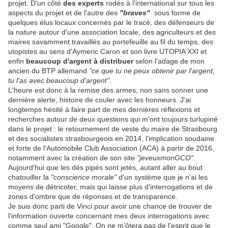
projet. D'un côté
des experts
rodés à l'international sur tous les
aspects du projet et de l'autre des
"braves"
sous forme de
quelques élus locaux concernés par le tracé, des défenseurs de
la nature autour d'une association locale, des agriculteurs et des
maires savamment travaillés au portefeuille au fil du temps, des
utopistes au sens d'Aymeric Caron et son livre UTOPIA XXI et
enfin
beaucoup d'argent à distribuer
selon l'adage de mon
ancien du BTP allemand
"ce que tu ne peux obtenir par l'argent,
tu l'as avec beaucoup d'argent"
.
L'heure est donc à la remise des armes, non sans sonner une
dernière alerte, histoire de couler avec les honneurs. J'ai
longtemps hésité à faire part de mes dernières réflexions et
recherches autour de deux questions qui m'ont toujours turlupiné
dans le projet : le retournement de veste du maire de Strasbourg
et des socialistes strasbourgeois en 2014, l'implication soudaine
et forte de l'Automobile Club Association (ACA) à partir de 2016,
notamment avec la création de son site
"jeveuxmonGCO"
.
Aujourd'hui que les dés pipés sont jetés, autant aller au bout
chatouiller la
"conscience morale"
d'un système que je n'ai les
moyens de détricoter, mais qui laisse plus d'interrogations et de
zones d'ombre que de réponses et de transparence.
Je suis donc parti de Vinci pour avoir une chance de trouver de
l'information ouverte concernant mes deux interrogations avec
comme seul ami "Google". On ne m'ôtera pas de l'esprit que le