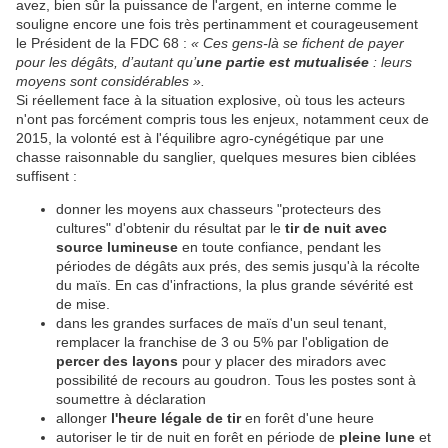
avez, bien sûr la puissance de l'argent, en interne comme le
souligne encore une fois très pertinamment et courageusement
le Président de la FDC 68 :
« Ces gens-là se fichent de payer
pour les dégâts, d’autant qu’
une partie est mutualisée
: leurs
moyens sont considérables ».
Si réellement face à la situation explosive, où tous les acteurs
n'ont pas forcément compris tous les enjeux, notamment ceux de
2015, la volonté est à l'équilibre agro-cynégétique par une
chasse raisonnable du sanglier, quelques mesures bien ciblées
suffisent :
donner les moyens aux chasseurs "protecteurs des
cultures" d'obtenir du résultat par le
tir de nuit avec
source lumineuse
en toute confiance, pendant les
périodes de dégâts aux prés, des semis jusqu'à la récolte
du maïs. En cas d'infractions, la plus grande sévérité est
de mise.
dans les grandes surfaces de maïs d'un seul tenant,
remplacer la franchise de 3 ou 5% par l'obligation de
percer des layons
pour y placer des miradors avec
possibilité de recours au goudron. Tous les postes sont à
soumettre à déclaration
allonger
l'heure légale de tir
en forêt d'une heure
autoriser le tir de nuit en forêt en période de
pleine lune
et