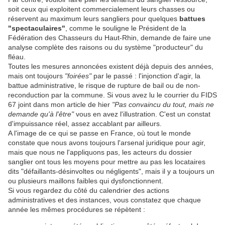
soit ceux qui exploitent commercialement leurs chasses ou
réservent au maximum leurs sangliers pour quelques
battues
"spectaculaires"
, comme le souligne le Président de la
Fédération des Chasseurs du Haut-Rhin, demande de faire une
analyse complète des raisons ou du système "producteur" du
fléau.
Toutes les mesures annoncées existent déjà depuis des années,
mais ont toujours
"foirées"
par le passé : l'injonction d'agir, la
battue administrative, le risque de rupture de bail ou de non-
reconduction par la commune. Si vous avez lu le courrier du FIDS
67 joint dans mon article de hier
"Pas convaincu du tout, mais ne
demande qu'à l'être"
vous en avez l'illustration. C'est un constat
d'impuissance réel, assez accablant par ailleurs.
A l'image de ce qui se passe en France, où tout le monde
constate que nous avons toujours l'arsenal juridique pour agir,
mais que nous ne l'appliquons pas, les acteurs du dossier
sanglier ont tous les moyens pour mettre au pas les locataires
dits "défaillants-désinvoltes ou négligents", mais il y a toujours un
ou plusieurs maillons faibles qui dysfonctionnent.
Si vous regardez du côté du calendrier des actions
administratives et des instances, vous constatez que chaque
année les mêmes procédures se répètent :