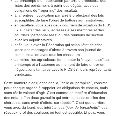
au printemps-été : publication par arrêté préfectoral des
listes des points noirs à partir des dégâts, avec des
obligations de "reporting" des résultats
à la rentrée : publication par arrêté préfectoral des lots
susceptibles de faire l'objet de battues administratives.
en parallèle, vous avez deux courriers de situation du FIDS
67 sur l'état des lieux, adressés à ses membres et des
courriers "personnalisées" ou des réunions de secteur
avec les adjudicataires.
enfin, vous avez la Fédération qui selon l'état de crise
lance des messages d'alerte à travers son journal de
communication avec tous les chasseurs.
au milieu, les agriculteurs font monter la "mayonnaise" au
printemps et à l'automne au moment de faire entrer en
négociations tarifaires avec le FIDS 67, leurs représentants
syndicaux.
Cette manière d'agir, appelons là, "celle du parapluie", consiste
pour chaque organe à rappeler les obligations de chacun, mais
sans réelle volonté d'agir. C'est comme en matière d'éducation
des enfants "un doux gazouillis qui entre dans les oreilles des
chérubins, sans avoir d'effets, car répétitif". C'est que derrière,
vous avez du lourd, des intérêts, des
"jeux de barbichette"
, des
réseaux, bref des coulisses où tout est possible. Et puis, vous