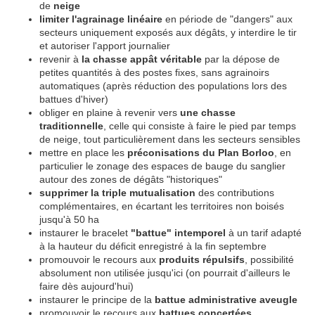
de
neige
limiter l'agrainage linéaire
en période de "dangers" aux
secteurs uniquement exposés aux dégâts, y interdire le tir
et autoriser l'apport journalier
revenir à
la chasse appât véritable
par la dépose de
petites quantités à des postes fixes, sans agrainoirs
automatiques (après réduction des populations lors des
battues d'hiver)
obliger en plaine à revenir vers
une chasse
traditionnelle
, celle qui consiste à faire le pied par temps
de neige, tout particulièrement dans les secteurs sensibles
mettre en place les
préconisations du Plan Borloo
, en
particulier le zonage des espaces de bauge du sanglier
autour des zones de dégâts "historiques"
supprimer la triple mutualisation
des contributions
complémentaires, en écartant les territoires non boisés
jusqu'à 50 ha
instaurer le bracelet
"battue" intemporel
à un tarif adapté
à la hauteur du déficit enregistré à la fin septembre
promouvoir le recours aux
produits répulsifs
, possibilité
absolument non utilisée jusqu'ici (on pourrait d'ailleurs le
faire dès aujourd'hui)
instaurer le principe de la
battue administrative aveugle
promouvoir le recours aux
battues concertées