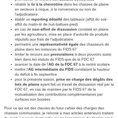
rétablir le
tir à la chevrotine
dans les chasses de plaine
en secteurs à risque, à la convenance ou non de
l'adjudicataire
établir un
reporting détaillé
des tableaux (affût du soir-
affût du matin-tir de nuit-battues-pied)
en cas de
non-effort de dissuasion
constaté en plaine
par les agriculteurs, mise en place d'autorité de produits
répulsifs aux frais de l'adjudicataire
permettre une
représentativité égale
des chasseurs de
plaine dans les instances du FIDS 67
limiter le recours aux
procurations
à deux pouvoirs aussi
bien dans les statuts du FIDS que de la FDC 67
avancer la date de l'
AG de la FDC 67
à la rentré scolaire
mettre l'
AG intermédiaire du FIDS
constatant la hauteur
du déficit à fin septembre
pour la présente saison,
prise en charge des dégâts des
lots de plaine
ayant fait un travail de dissuasion réel par la
FDC 67, en cas de maintien par le FIDS 67 de la
mutualisation des contributions complémentaires par
surfaces non boisées
Pour ce qui est des clauses du futur cahier des charges des
chasses communales, je renvoie à mes articles antérieurs traitant