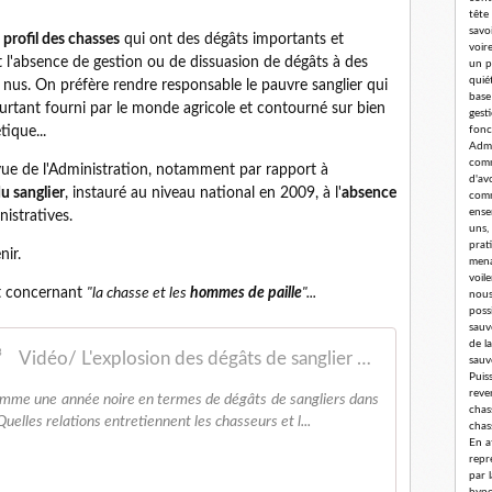
tête
savoi
 profil des chasses
qui ont des dégâts importants et
voir
l'absence de gestion ou de dissuasion de dégâts à des
un p
quié
nus. On préfère rendre responsable le pauvre sanglier qui
base
ourtant fourni par le monde agricole et contourné sur bien
gest
ique...
fonc
Admi
comm
vue de l'Administration, notamment par rapport à
d'av
u sanglier
, instauré au niveau national en 2009, à l'
absence
comm
ense
istratives.
uns,
prat
nir.
mena
voil
et concernant
"la chasse et les
hommes de paille
"...
nous
poss
sauv
de l
Vidéo/ L'explosion des dégâts de sanglier en 2013
sauv
Puis
reve
omme une année noire en termes de dégâts de sangliers dans
chass
Quelles relations entretiennent les chasseurs et l...
chas
En a
repr
par 