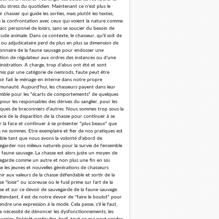
 du stress du quotidien. Maintenant ce n'est plus le
r chasser qui guide les sorties, mais plutôt les textes,
e la confrontation avec ceux qui voient la nature comme
arc personnel de loisirs, sans se soucier du besoin de
tude animale. Dans ce contexte, le chasseur, qu'il soit de
 ou adjudicataire perd de plus en plus sa dimension de
ionnaire de la faune sauvage pour endosser une
tion de régulateur aux ordres des instances ou d'une
nistration. A charge, trop d'abus ont été et sont
is par une catégorie de nemrods, faute peut être
oir fait le ménage en interne dans notre propre
unauté. Aujourd'hui, les chasseurs payent dans leur
mble pour les "écarts de comportements" de quelques
 pour les responsables des dérives du sanglier, pour les
iques de braconniers d'autres. Nous sommes trop sous la
ce de la disparition de la chasse pour continuer à se
er la face et continuer à se présenter "plus beaux" que
 ne sommes. Etre exemplaire et fier de nos pratiques est
ible tant que nous avons la volonté d'abord de
egarder nos milieux naturels pour la survie de l'ensemble
a faune sauvage. La chasse est alors juste un moyen de
egarde comme un autre et non plus une fin en soi.
se les jeunes et nouvelles générations de chasseurs
nir aux valeurs de la chasse défendable et sortir de la
e "loisir" ou scoreuse où le fusil prime sur l'art de la
se et sur ce devoir de sauvegarde de la faune sauvage.
ttendant, il est de notre devoir de "faire le boulot" pour
endre une expression à la mode. Cela passe, s'il le faut,
la nécessité de dénoncer les dysfonctionnements, les