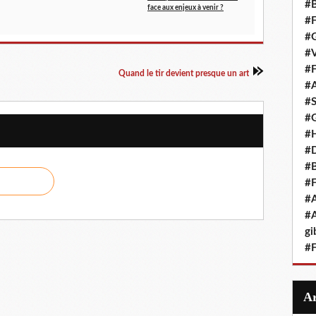
#B
face aux enjeux à venir ?
#F
#G
#V
#F
Quand le tir devient presque un art
#A
#S
#G
#
#D
#B
#F
#A
#A
gi
#F