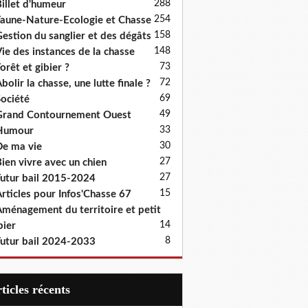
288
illet d'humeur
254
aune-Nature-Ecologie et Chasse
158
estion du sanglier et des dégâts
148
ie des instances de la chasse
73
orêt et gibier ?
72
bolir la chasse, une lutte finale ?
69
ociété
49
rand Contournement Ouest
33
Humour
30
e ma vie
27
ien vivre avec un chien
27
utur bail 2015-2024
15
rticles pour Infos'Chasse 67
ménagement du territoire et petit
14
bier
8
utur bail 2024-2033
articles récents