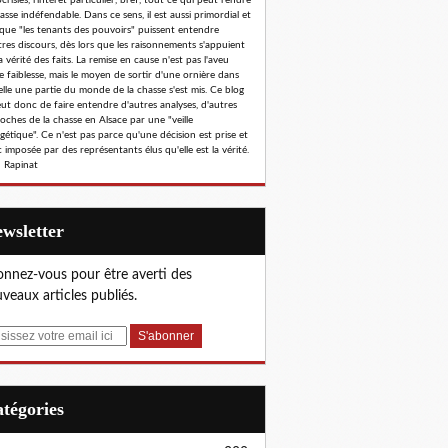
risies, l'intérêt particulier, bref, tout ce qui peut rendre
hasse indéfendable. Dans ce sens, il est aussi primordial et
 que "les tenants des pouvoirs" puissent entendre
tres discours, dès lors que les raisonnements s'appuient
a vérité des faits. La remise en cause n'est pas l'aveu
e faiblesse, mais le moyen de sortir d'une ornière dans
elle une partie du monde de la chasse s'est mis. Ce blog
eut donc de faire entendre d'autres analyses, d'autres
oches de la chasse en Alsace par une "veille
gétique". Ce n'est pas parce qu'une décision est prise et
 imposée par des représentants élus qu'elle est la vérité.
 Rapinat
Newsletter
nnez-vous pour être averti des
veaux articles publiés.
Catégories