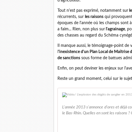
d'agriculteur.
Tout n'est pas exprimé, notamment sur
le
récurrents, sur
les raisons
qui provoquent 
époques de l'année où les champs sont à 
a faim... Rien, non plus sur
l'agrainage
, p
des chasses au regard du Schéma cynégét
Il manque aussi, le témoignage-point de 
l
'inexistence d'un Plan Local de Maîtrise d
de sanctions
sous forme de battues admin
Enfin, on peut deviner les enjeux sur l'ave
Reste un grand moment, celui sur le suj
L'année 2013 s'annonce d'ores et déjà c
le Bas-Rhin. Quelles en sont les raisons ? 