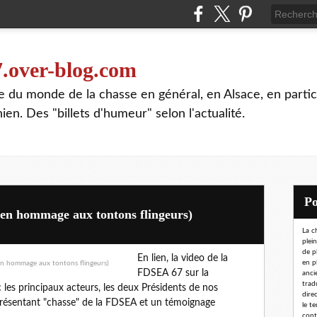
7.over-blog.com
te du monde de la chasse en général, en Alsace, en partic
n. Des "billets d'humeur" selon l'actualité.
(en hommage aux tontons flingeurs)
La c
plei
de p
En lien, la video de la
en p
FDSEA 67 sur la
ancie
trad
c les principaux acteurs, les deux Présidents de nos
dire
eprésentant "chasse" de la FDSEA et un témoignage
le t
conta