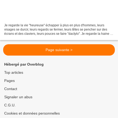
Je regarde la vie "heureuse" échapper à plus en plus d'hommes, leurs
visages se durcir, leurs regards se fermer, leurs têtes se pencher sur des
écrans et des claviers, leurs pouces se faire "dactylo". Je regarde la haine de
l'autre se déverser dans le...
Page suivante >
Hébergé par Overblog
Top articles
Pages
Contact
Signaler un abus
C.G.U.
Cookies et données personnelles