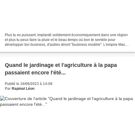
Plus tu es puissant, implanté solidement économiquement dans une région
et plus tu peux faire la pluie et le beau temps où bon te semble pour
développer ton business, d'autres diront "business modèle". L'empire Mack
ou plutôt celui d'Europa Park à Rust...
Quand le jardinage et l'agriculture à la papa
passaient encore l'été...
Publié le 16/06/2023 à 14:08
Par
Rapinat Léon