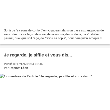
Sortir de "sa zone de confort" en voyageant dans un pays aux antipodes de
ses codes, de sa façon de vivre, de se nourrir, de conduire, de s'habiller
permet, quel que soit l'âge, de "revoir sa copie", pour peu qu'on accepte de
mettre de côté toutes ses...
Je regarde, je siffle et vous dis...
Publié le 17/12/2019 à 06:36
Par
Rapinat Léon