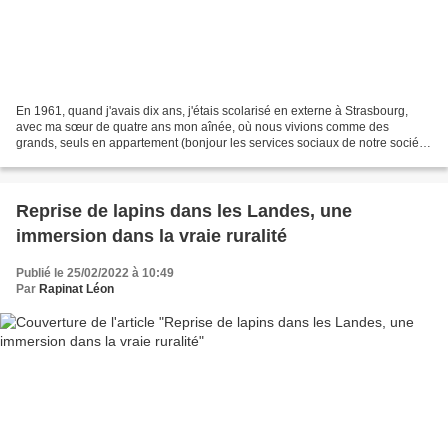
En 1961, quand j'avais dix ans, j'étais scolarisé en externe à Strasbourg,
avec ma sœur de quatre ans mon aînée, où nous vivions comme des
grands, seuls en appartement (bonjour les services sociaux de notre société
d'aujourd'hui et merci à nos parents...
Reprise de lapins dans les Landes, une
immersion dans la vraie ruralité
Publié le 25/02/2022 à 10:49
Par
Rapinat Léon