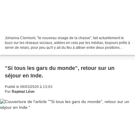
Johanna Clermont, "le nouveau visage de la chasse", fait actuellement le
buzz sur les réseaux sociaux, aidées en cela par les médias, toujours prêts à
servir de relais, pour peu qu'il y ait du feu à attiser entre deux positions
opposées. Et des braises...
"Si tous les gars du monde", retour sur un
séjour en Inde.
Publié le 06/03/2020 à 13:03
Par
Rapinat Léon