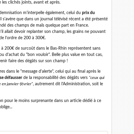
es clichés joints, avant et après.
demnisation m'interpelle également, celui du
prix du
l s'avère que dans un journal télévisé récent a été présenté
nondé des champs de maïs quelque part en France.
u'il allait devoir replanter son champ, les grains ne pouvant
 de l'ordre de 200 à 300€.
0 à 200€ de surcoût dans le Bas-Rhin représentent sans
ou d'achat du "bon vouloir". Belle plus value en tout cas,
venir faire des dégâts sur son champ !
s dans le "message d'alerte", celui qui au final après le
se défausser
de la responsabilité des dégâts vers
"ceux qui
e en janvier-février"
, autrement dit l'Administration, soit le
tion pour le moins surprenante dans un article dédié à ce
lige...