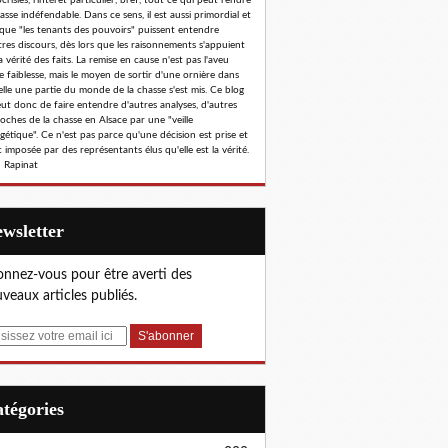
risies, l'intérêt particulier, bref, tout ce qui peut rendre
hasse indéfendable. Dans ce sens, il est aussi primordial et
 que "les tenants des pouvoirs" puissent entendre
tres discours, dès lors que les raisonnements s'appuient
a vérité des faits. La remise en cause n'est pas l'aveu
e faiblesse, mais le moyen de sortir d'une ornière dans
elle une partie du monde de la chasse s'est mis. Ce blog
eut donc de faire entendre d'autres analyses, d'autres
oches de la chasse en Alsace par une "veille
gétique". Ce n'est pas parce qu'une décision est prise et
 imposée par des représentants élus qu'elle est la vérité.
 Rapinat
Newsletter
nnez-vous pour être averti des
veaux articles publiés.
Catégories