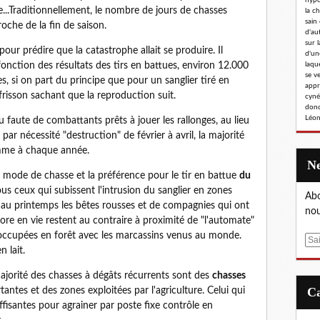
hypoc
...Traditionnellement, le nombre de jours de chasses
la c
sain
che de la fin de saison.
d'au
sur l
pour prédire que la catastrophe allait se produire. Il
d'un
n fonction des résultats des tirs en battues, environ 12.000
laqu
se v
es, si on part du principe que pour un sanglier tiré en
appr
e frisson sachant que la reproduction suit.
cyné
donc
Léon
ou faute de combattants prêts à jouer les rallonges, au lieu
 par nécessité "destruction" de février à avril, la majorité
omme à chaque année.
e mode de chasse et la préférence pour le tir en battue
du
ous ceux qui subissent l'intrusion du sanglier en zones
Abo
et au printemps les bêtes rousses et de compagnies qui ont
nou
re en vie restent au contraire à proximité de "l'automate"
 occupées en forêt avec les marcassins venus au monde.
E
 lait.
m
a
 majorité des chasses à dégâts récurrents sont des
chasses
i
ntes et des zones exploitées par l'agriculture. Celui qui
l
ffisantes pour agrainer par poste fixe contrôle en