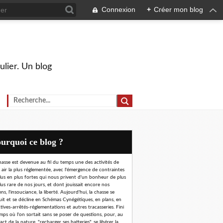
Connexion
+
Créer mon blog
ulier. Un blog
Pourquoi ce blog ?
hasse est devenue au fil du temps une des activités de
n air la plus réglementée, avec l'émergence de contraintes
lus en plus fortes qui nous privent d'un bonheur de plus
lus rare de nos jours, et dont jouissait encore nos
ns, l'insouciance, la liberté. Aujourd'hui, la chasse se
uit et se décline en Schémas Cynégétiques, en plans, en
ctives-arrêtés-réglementations et autres tracasseries. Fini
emps où l'on sortait sans se poser de questions, pour, au
ct de la nature, "recharger ses batteries", se libérer la