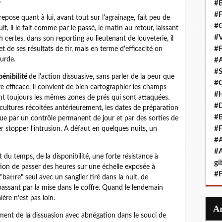
.
#B
#F
repose quant à lui, avant tout sur l'agrainage, fait peu de
#G
it, il le fait comme par le passé, le matin au retour, laissant
#V
h certes, dans son reporting au lieutenant de louveterie, il
#F
 de ses résultats de tir, mais en terme d'efficacité on
urde.
#A
#S
pénibilité
de l'action dissuasive, sans parler de la peur que
#G
re efficace, il convient de bien cartographier les champs
#
nt toujours les mêmes zones de prés qui sont attaquées.
#D
 cultures récoltées antérieurement, les dates de préparation
#B
que par un contrôle permanent de jour et par des sorties de
#F
r stopper l'intrusion. A défaut en quelques nuits, un
#A
#A
u temps, de la disponibilité, une forte résistance à
gi
tion de passer des heures sur une échelle exposée à
#F
"battre" seul avec un sanglier tiré dans la nuit, de
 passant par la mise dans le coffre. Quand le lendemain
lère n'est pas loin.
ment de la dissuasion avec abnégation dans le souci de