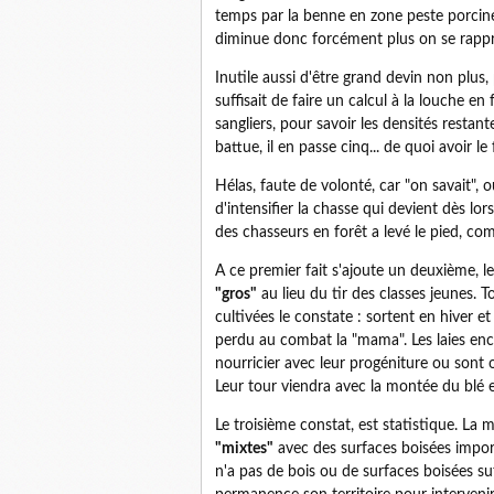
temps par la benne en zone peste porcine
diminue donc forcément plus on se rappro
Inutile aussi d'être grand devin non plus, 
suffisait de faire un calcul à la louche e
sangliers, pour savoir les densités restant
battue, il en passe cinq... de quoi avoir l
Hélas, faute de volonté, car "on savait", 
d'intensifier la chasse qui devient dès lors
des chasseurs en forêt a levé le pied, c
A ce premier fait s'ajoute un deuxième, l
"gros"
au lieu du tir des classes jeunes. T
cultivées le constate : sortent en hiver 
perdu au combat la "mama". Les laies enco
nourricier avec leur progéniture ou sont
Leur tour viendra avec la montée du blé en
Le troisième constat, est statistique. La
"mixtes"
avec des surfaces boisées importa
n'a pas de bois ou de surfaces boisées su