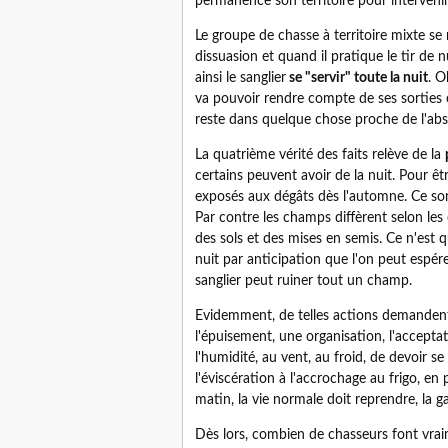
permanence son territoire pour intervenir
Le groupe de chasse à territoire mixte se 
dissuasion et quand il pratique le tir de nu
ainsi le sanglier
se "servir" toute la nuit
. O
va pouvoir rendre compte de ses sorties et
reste dans quelque chose proche de l'abs
La quatrième vérité des faits relève de la
certains peuvent avoir de la nuit. Pour êt
exposés aux dégâts dès l'automne. Ce so
Par contre les champs diffèrent selon les
des sols et des mises en semis. Ce n'est 
nuit par anticipation que l'on peut espére
sanglier peut ruiner tout un champ.
Evidemment, de telles actions demandent d
l'épuisement, une organisation, l'accepta
l'humidité, au vent, au froid, de devoir se 
l'éviscération à l'accrochage au frigo, en
matin, la vie normale doit reprendre, la ga
Dès lors, combien de chasseurs font vrai