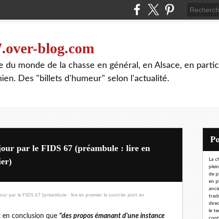
7.over-blog.com
te du monde de la chasse en général, en Alsace, en partic
n. Des "billets d'humeur" selon l'actualité.
 jour par le FIDS 67 (préambule : lire en
ier)
La c
plei
de p
en p
ancie
trad
dire
le t
rit en conclusion que
"des propos émanant d'une instance
conta