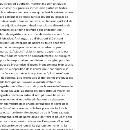
 du stress du quotidien. Maintenant ce n'est plus le
r chasser qui guide les sorties, mais plutôt les textes,
e la confrontation avec ceux qui voient la nature comme
arc personnel de loisirs, sans se soucier du besoin de
tude animale. Dans ce contexte, le chasseur, qu'il soit de
 ou adjudicataire perd de plus en plus sa dimension de
ionnaire de la faune sauvage pour endosser une
tion de régulateur aux ordres des instances ou d'une
nistration. A charge, trop d'abus ont été et sont
is par une catégorie de nemrods, faute peut être
oir fait le ménage en interne dans notre propre
unauté. Aujourd'hui, les chasseurs payent dans leur
mble pour les "écarts de comportements" de quelques
 pour les responsables des dérives du sanglier, pour les
iques de braconniers d'autres. Nous sommes trop sous la
ce de la disparition de la chasse pour continuer à se
er la face et continuer à se présenter "plus beaux" que
 ne sommes. Etre exemplaire et fier de nos pratiques est
ible tant que nous avons la volonté d'abord de
egarder nos milieux naturels pour la survie de l'ensemble
a faune sauvage. La chasse est alors juste un moyen de
egarde comme un autre et non plus une fin en soi.
se les jeunes et nouvelles générations de chasseurs
nir aux valeurs de la chasse défendable et sortir de la
e "loisir" ou scoreuse où le fusil prime sur l'art de la
se et sur ce devoir de sauvegarde de la faune sauvage.
ttendant, il est de notre devoir de "faire le boulot" pour
endre une expression à la mode. Cela passe, s'il le faut,
la nécessité de dénoncer les dysfonctionnements, les