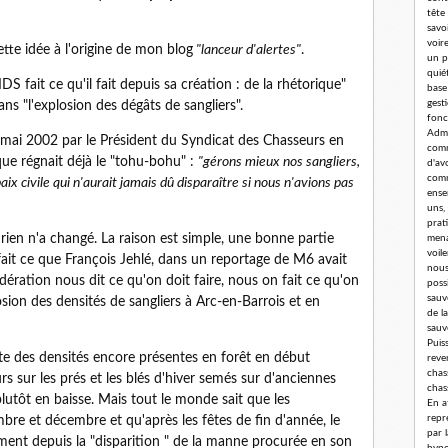
tête
savoi
voir
cette idée à l'origine de mon blog
"lanceur d'alertes"
.
un p
quié
DS fait ce qu'il fait depuis sa création : de la rhétorique"
base
gest
ans "l'explosion des dégâts de sangliers".
fonc
Admi
n mai 2002 par le Président du Syndicat des Chasseurs en
comm
ue régnait déjà le "tohu-bohu" :
"gérons mieux nos sangliers,
d'av
comm
ix civile qui n'aurait jamais dû disparaître si nous n'avions pas
ense
uns,
prat
, rien n'a changé. La raison est simple, une bonne partie
mena
voil
ait ce que François Jehlé, dans un reportage de M6 avait
nous
ération nous dit ce qu'on doit faire, nous on fait ce qu'on
poss
sauv
osion des densités de sangliers à Arc-en-Barrois et en
de l
sauv
Puis
pte des densités encore présentes en forêt en début
reve
chass
s sur les prés et les blés d'hiver semés sur d'anciennes
chas
 plutôt en baisse. Mais tout le monde sait que les
En a
repr
mbre et décembre et qu'après les fêtes de fin d'année, le
par 
amment depuis la "disparition " de la manne procurée en son