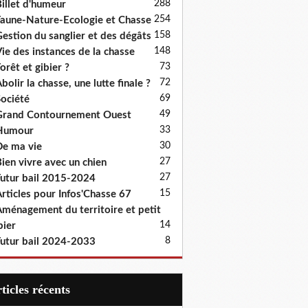
288
illet d'humeur
254
aune-Nature-Ecologie et Chasse
158
estion du sanglier et des dégâts
148
ie des instances de la chasse
73
orêt et gibier ?
72
bolir la chasse, une lutte finale ?
69
ociété
49
rand Contournement Ouest
33
Humour
30
e ma vie
27
ien vivre avec un chien
27
utur bail 2015-2024
15
rticles pour Infos'Chasse 67
ménagement du territoire et petit
14
bier
8
utur bail 2024-2033
articles récents