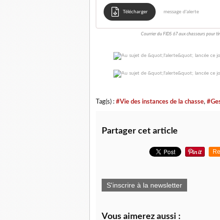
Télécharger
message d'alerte
Courrier du FIDS 67 aux chasseurs pour tir
Tag(s) :
#Vie des instances de la chasse
,
#Ges
Partager cet article
Re
S'inscrire à la newsletter
Vous aimerez aussi :