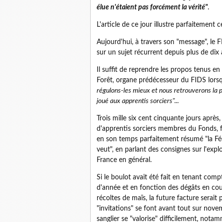
élue n'étaient pas forcément la vérité"
.
L'article de ce jour illustre parfaitement 
Aujourd'hui, à travers son "message", le FI
sur un sujet récurrent depuis plus de dix 
Il suffit de reprendre les propos tenus e
Forêt, organe prédécesseur du FIDS lorsq
régulons-les mieux et nous retrouverons la pa
joué aux apprentis sorciers"...
Trois mille six cent cinquante jours après
d'apprentis sorciers membres du Fonds, f
en son temps parfaitement résumé "la Féd
veut", en parlant des consignes sur l'expl
France en général.
Si le boulot avait été fait en tenant com
d'année et en fonction des dégâts en cour
récoltes de maïs, la future facture serait
"invitations" se font avant tout sur nove
sanglier se "valorise" difficilement, not