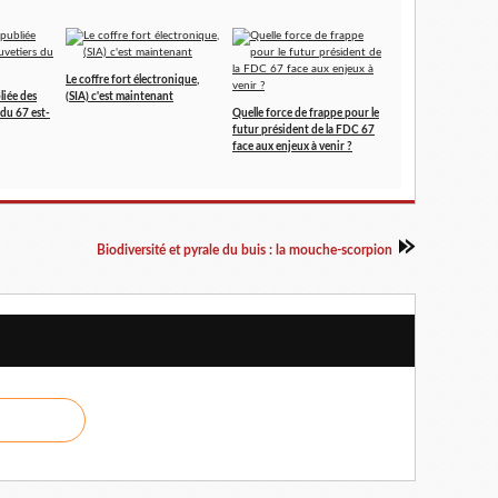
Le coffre fort électronique,
liée des
(SIA) c'est maintenant
du 67 est-
Quelle force de frappe pour le
futur président de la FDC 67
face aux enjeux à venir ?
Biodiversité et pyrale du buis : la mouche-scorpion