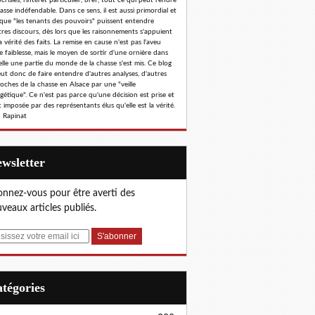
risies, l'intérêt particulier, bref, tout ce qui peut rendre
hasse indéfendable. Dans ce sens, il est aussi primordial et
 que "les tenants des pouvoirs" puissent entendre
tres discours, dès lors que les raisonnements s'appuient
a vérité des faits. La remise en cause n'est pas l'aveu
e faiblesse, mais le moyen de sortir d'une ornière dans
elle une partie du monde de la chasse s'est mis. Ce blog
eut donc de faire entendre d'autres analyses, d'autres
oches de la chasse en Alsace par une "veille
gétique". Ce n'est pas parce qu'une décision est prise et
 imposée par des représentants élus qu'elle est la vérité.
 Rapinat
Newsletter
nnez-vous pour être averti des
veaux articles publiés.
Catégories