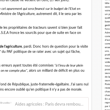
ts en cause ne versent un cent, (cf lien joint).
tête
savoi
 cet apurement qui sera financé sur le budget de l'Etat en
voir
nistre de l'Agriculture, autrement dit, il le sera par les
un p
quié
base
gest
le les propriétaires de tracteurs savent si bien jouer fait
fonc
N.S.E.A fronce les sourcils pour que de suite en face on
Admi
comm
d'av
comm
de l'agriculture
, pardi. Donc hors de question pour la visite
ense
uns,
e"
du PAF politique de se rater avec un sujet qui fâche,
prat
mena
voil
les erreurs ayant toutes été commises
"à l'insu de leur plein
nous
poss
 on ne compte plus"
, alors un milliard de déficit en plus ou
sauv
de l
sauv
fond de République, juste-fraternelle-égalitaire. J'ai sans nul
Puis
reve
s encore oublié qu'en politique il n'y a pas de morale.
chass
chas
En a
repr
Aides agricoles : Paris devra rembourser 1 MdE à Bruxelles !
par 