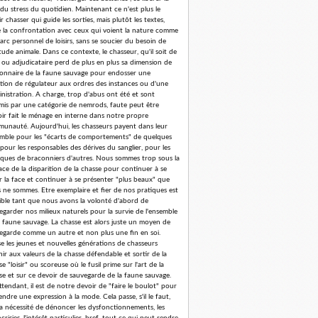
 du stress du quotidien. Maintenant ce n'est plus le
r chasser qui guide les sorties, mais plutôt les textes,
e la confrontation avec ceux qui voient la nature comme
arc personnel de loisirs, sans se soucier du besoin de
tude animale. Dans ce contexte, le chasseur, qu'il soit de
 ou adjudicataire perd de plus en plus sa dimension de
ionnaire de la faune sauvage pour endosser une
tion de régulateur aux ordres des instances ou d'une
nistration. A charge, trop d'abus ont été et sont
is par une catégorie de nemrods, faute peut être
oir fait le ménage en interne dans notre propre
unauté. Aujourd'hui, les chasseurs payent dans leur
mble pour les "écarts de comportements" de quelques
 pour les responsables des dérives du sanglier, pour les
iques de braconniers d'autres. Nous sommes trop sous la
ce de la disparition de la chasse pour continuer à se
er la face et continuer à se présenter "plus beaux" que
 ne sommes. Etre exemplaire et fier de nos pratiques est
ible tant que nous avons la volonté d'abord de
egarder nos milieux naturels pour la survie de l'ensemble
a faune sauvage. La chasse est alors juste un moyen de
egarde comme un autre et non plus une fin en soi.
se les jeunes et nouvelles générations de chasseurs
nir aux valeurs de la chasse défendable et sortir de la
e "loisir" ou scoreuse où le fusil prime sur l'art de la
se et sur ce devoir de sauvegarde de la faune sauvage.
ttendant, il est de notre devoir de "faire le boulot" pour
endre une expression à la mode. Cela passe, s'il le faut,
la nécessité de dénoncer les dysfonctionnements, les