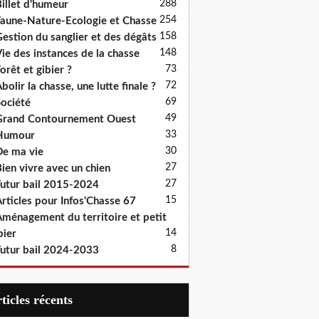
288
illet d'humeur
254
aune-Nature-Ecologie et Chasse
158
estion du sanglier et des dégâts
148
ie des instances de la chasse
73
orêt et gibier ?
72
bolir la chasse, une lutte finale ?
69
ociété
49
rand Contournement Ouest
33
Humour
30
e ma vie
27
ien vivre avec un chien
27
utur bail 2015-2024
15
rticles pour Infos'Chasse 67
ménagement du territoire et petit
14
bier
8
utur bail 2024-2033
articles récents