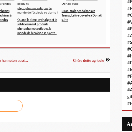
#B
#F
Schémas
L'Iran, trois pendaisons et
#G
achines à
Trump, Lettre ouverte à Donald
rondes
Quand la bière, le vinaigre et le
suite
#V
sel deviennent produits
#F
phytopharmaceutiques, le
monde de l'écologie se plante !
#A
#S
#G
#
Le hanneton aussi...
Chère dette agricole
#D
#B
#F
#A
#A
gi
#F