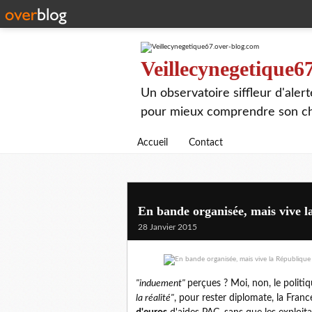
Veillecynegetique6
Un observatoire siffleur d'aler
pour mieux comprendre son chie
Accueil
Contact
En bande organisée, mais vive 
28 Janvier 2015
"induement"
perçues ? Moi, non, le politiq
la réalité"
, pour rester diplomate, la Fra