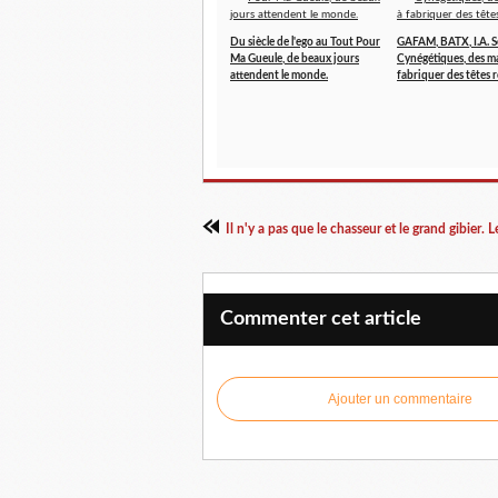
Du siècle de l'ego au Tout Pour
GAFAM, BATX, I.A. 
Ma Gueule, de beaux jours
Cynégétiques, des m
attendent le monde.
fabriquer des têtes 
Il n'y a pas que le chasseur et le grand gibier. 
Commenter cet article
Ajouter un commentaire