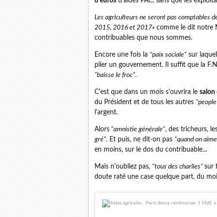
d'euros
d'aides PAC, sans que les exploitan
Les agriculteurs ne seront pas comptables de
2015, 2016 et 2017»
comme le dit notre Mi
contribuables que nous sommes.
Encore une fois la
"paix sociale"
sur laquel
plier un gouvernement. Il suffit que la F.
"baisse le froc"
.
C'est que dans un mois s'ouvrira le
salon 
du Président et de tous les autres
"peopl
l'argent.
Alors
"amnistie générale"
, des tricheurs, 
gré"
. Et puis, ne dit-on pas
"quand on aime
en moins, sur le dos du contribuable...
Mais n'oubliez pas,
"tous des charlies"
sur 
doute raté une case quelque part, du moin