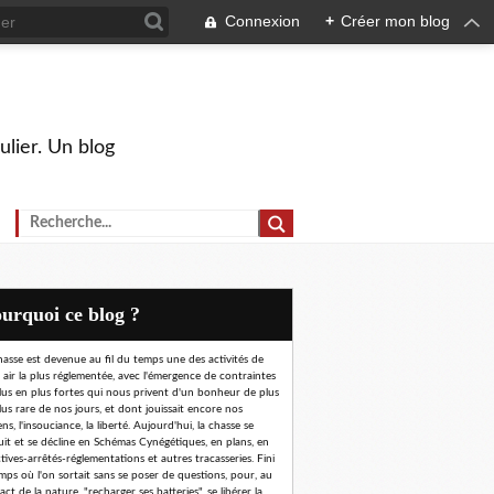
Connexion
+
Créer mon blog
ulier. Un blog
Pourquoi ce blog ?
hasse est devenue au fil du temps une des activités de
n air la plus réglementée, avec l'émergence de contraintes
lus en plus fortes qui nous privent d'un bonheur de plus
lus rare de nos jours, et dont jouissait encore nos
ns, l'insouciance, la liberté. Aujourd'hui, la chasse se
uit et se décline en Schémas Cynégétiques, en plans, en
ctives-arrêtés-réglementations et autres tracasseries. Fini
emps où l'on sortait sans se poser de questions, pour, au
ct de la nature, "recharger ses batteries", se libérer la