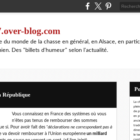
7.over-blog.com
te du monde de la chasse en général, en Alsace, en partic
n. Des "billets d'humeur" selon l'actualité.
la République
La c
plei
de p
Vous connaissez en France des systèmes où vous
en p
n'êtes pas tenus de rembourser des sommes
ancie
trad
ue si. Pour avoir fait des
"déclarations ne correspondant pas à
dire
nce va devoir rembourser à l'Union européenne
un milliard
le t
conta