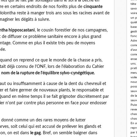
ves qui se fait par sondages dans le sol à la bêche en
tête
tre en certains endroits de nos forêts plus de
cinquante
savoi
lolontha reste à manger trois ans sous les racines avant de
voir
un p
maginer les dégâts à suivre.
quié
base
tha hipposcastani
, le cousin forestier de nos campagnes,
gest
t de diffuser ce problème sanitaire encore à plus grand
fonc
Admi
vantage. Comme en plus il existe très peu de moyens
comm
ée.
d'av
comm
ense
e quand on reprend ce que le monde de la chasse a pris,
uns,
t déjà connu de l'ONF, lors de l'élaboration du Cahier
prat
 nom de la rupture de l'équilibre sylvo-cynégétique.
mena
voil
nous
aut ou insuffisamment à cause de la dent du chevreuil et
poss
ser et faire germer de nouveaux plants, le responsable et
sauv
de l
uand en même temps il se fait grignoter discrètement par
sauv
ibier n'ont par contre plus personne en face pour endosser
Puis
reve
chass
chas
est donné comme un des rares moyens de lutter
En a
rves, soit celui qui est accusé de prélever les glands et
repr
tion, on est dans
le gag
. Bref, on semble baigner dans
par 