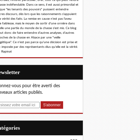
risies, l'intérêt particulier, bref, tout ce qui peut rendre
hasse indéfendable. Dans ce sens, il est aussi primordial et
 que "les tenants des pouvoirs" puissent entendre
tres discours, dès lors que les raisonnements s'appuient
a vérité des faits. La remise en cause n'est pas l'aveu
e faiblesse, mais le moyen de sortir d'une ornière dans
elle une partie du monde de la chasse s'est mis. Ce blog
eut donc de faire entendre d'autres analyses, d'autres
oches de la chasse en Alsace par une "veille
gétique". Ce n'est pas parce qu'une décision est prise et
 imposée par des représentants élus qu'elle est la vérité.
 Rapinat
Newsletter
nnez-vous pour être averti des
veaux articles publiés.
Catégories