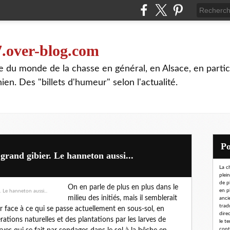
7.over-blog.com
te du monde de la chasse en général, en Alsace, en partic
n. Des "billets d'humeur" selon l'actualité.
e grand gibier. Le hanneton aussi...
La c
plei
de p
On en parle de plus en plus dans le
en p
milieu des initiés, mais il semblerait
ancie
trad
 face à ce qui se passe actuellement en sous-sol, en
dire
rations naturelles et des plantations par les larves de
le t
conta