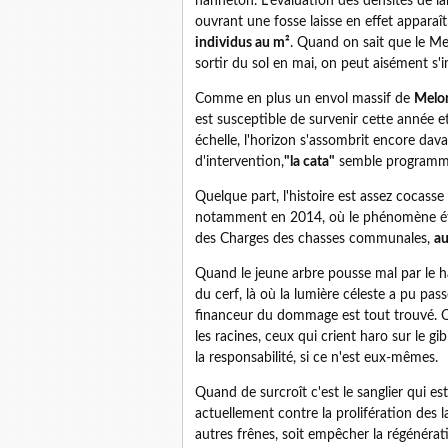
hanneton. L'évaluation des densités de lar
ouvrant une fosse laisse en effet apparaî
individus au m²
. Quand on sait que le Me
sortir du sol en mai, on peut aisément s'i
Comme en plus un envol massif de
Melon
est susceptible de survenir cette année e
échelle, l'horizon s'assombrit encore da
d'intervention,
"la cata"
semble programm
Quelque part, l'histoire est assez cocass
notamment en 2014, où le phénomène étai
des Charges des chasses communales,
au
Quand le jeune arbre pousse mal par le h
du cerf, là où la lumière céleste a pu pas
financeur du dommage est tout trouvé. Q
les racines, ceux qui crient haro sur le g
la responsabilité, si ce n'est eux-mêmes.
Quand de surcroît c'est le sanglier qui 
actuellement contre la prolifération des la
autres frênes, soit empêcher la régénéra