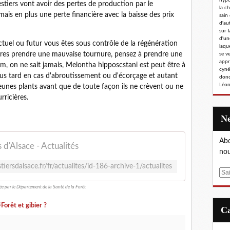
hypoc
stiers vont avoir des pertes de production par le
la c
mais en plus une perte financière avec la baisse des prix
sain
d'au
sur l
d'un
actuel ou futur vous êtes sous contrôle de la régénération
laqu
tres prendre une mauvaise tournure, pensez à prendre une
se v
appr
, on ne sait jamais, Melontha hipposcstani est peut être à
cyné
plus tard en cas d'abroutissement ou d'écorçage et autant
donc
Léon
 jeunes plants avant que de toute façon ils ne crèvent ou ne
ricières.
Abo
 d'Alsace - Actualités
nou
iersdalsace.fr/fr/actualites/id-186-archive-1/actualites
E
m
cée par le Département de la Santé de la Forêt
a
i
Forêt et gibier ?
l