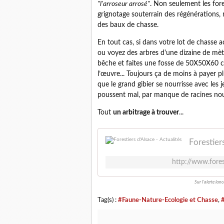
"l'arroseur arrosé"
. Non seulement les fore
grignotage souterrain des régénérations, 
des baux de chasse.
En tout cas, si dans votre lot de chasse 
ou voyez des arbres d'une dizaine de mè
bêche et faites une fosse de 50X50X60 cm
l’œuvre... Toujours ça de moins à payer 
que le grand gibier se nourrisse avec les
poussent mal, par manque de racines nour
Tout
un arbitrage à trouver
...
Forestiers
http://www.forest
Sur l'alerte lan
Tag(s) :
#Faune-Nature-Ecologie et Chasse
,
#