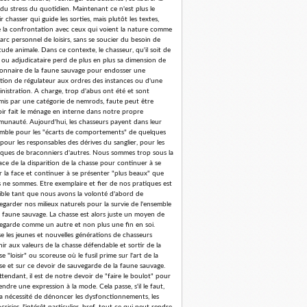
 du stress du quotidien. Maintenant ce n'est plus le
r chasser qui guide les sorties, mais plutôt les textes,
e la confrontation avec ceux qui voient la nature comme
arc personnel de loisirs, sans se soucier du besoin de
tude animale. Dans ce contexte, le chasseur, qu'il soit de
 ou adjudicataire perd de plus en plus sa dimension de
ionnaire de la faune sauvage pour endosser une
tion de régulateur aux ordres des instances ou d'une
nistration. A charge, trop d'abus ont été et sont
is par une catégorie de nemrods, faute peut être
oir fait le ménage en interne dans notre propre
unauté. Aujourd'hui, les chasseurs payent dans leur
mble pour les "écarts de comportements" de quelques
 pour les responsables des dérives du sanglier, pour les
iques de braconniers d'autres. Nous sommes trop sous la
ce de la disparition de la chasse pour continuer à se
er la face et continuer à se présenter "plus beaux" que
 ne sommes. Etre exemplaire et fier de nos pratiques est
ible tant que nous avons la volonté d'abord de
egarder nos milieux naturels pour la survie de l'ensemble
a faune sauvage. La chasse est alors juste un moyen de
egarde comme un autre et non plus une fin en soi.
se les jeunes et nouvelles générations de chasseurs
nir aux valeurs de la chasse défendable et sortir de la
e "loisir" ou scoreuse où le fusil prime sur l'art de la
se et sur ce devoir de sauvegarde de la faune sauvage.
ttendant, il est de notre devoir de "faire le boulot" pour
endre une expression à la mode. Cela passe, s'il le faut,
la nécessité de dénoncer les dysfonctionnements, les