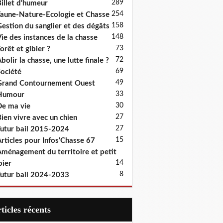
289
illet d'humeur
254
aune-Nature-Ecologie et Chasse
158
estion du sanglier et des dégâts
148
ie des instances de la chasse
73
orêt et gibier ?
72
bolir la chasse, une lutte finale ?
69
ociété
49
rand Contournement Ouest
33
Humour
30
e ma vie
27
ien vivre avec un chien
27
utur bail 2015-2024
15
rticles pour Infos'Chasse 67
ménagement du territoire et petit
14
bier
8
utur bail 2024-2033
articles récents