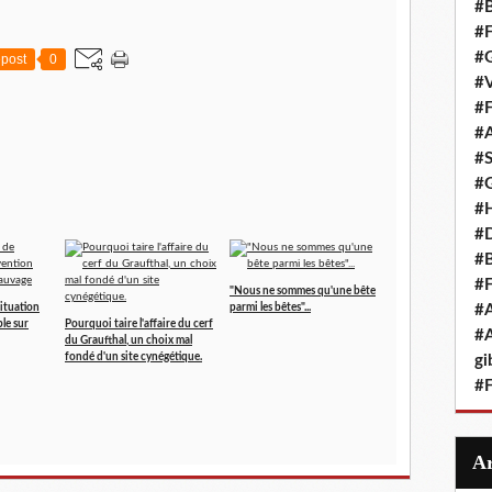
#B
#F
#G
post
0
#V
#F
#A
#S
#G
#
#D
#B
#F
"Nous ne sommes qu'une bête
situation
parmi les bêtes"...
#A
le sur
Pourquoi taire l'affaire du cerf
#A
du Graufthal, un choix mal
fondé d'un site cynégétique.
gi
#F