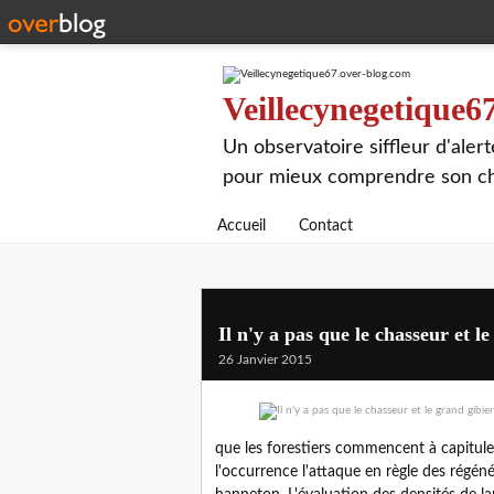
Veillecynegetique6
Un observatoire siffleur d'aler
pour mieux comprendre son chie
Accueil
Contact
Il n'y a pas que le chasseur et l
26 Janvier 2015
que les forestiers commencent à capituler
l'occurrence l'attaque en règle des régéné