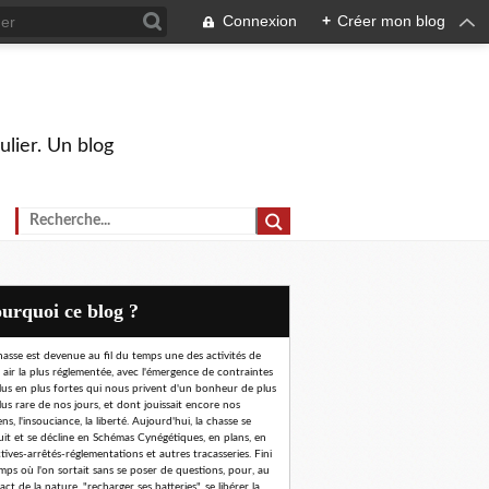
Connexion
+
Créer mon blog
ulier. Un blog
Pourquoi ce blog ?
hasse est devenue au fil du temps une des activités de
n air la plus réglementée, avec l'émergence de contraintes
lus en plus fortes qui nous privent d'un bonheur de plus
lus rare de nos jours, et dont jouissait encore nos
ns, l'insouciance, la liberté. Aujourd'hui, la chasse se
uit et se décline en Schémas Cynégétiques, en plans, en
ctives-arrêtés-réglementations et autres tracasseries. Fini
emps où l'on sortait sans se poser de questions, pour, au
ct de la nature, "recharger ses batteries", se libérer la