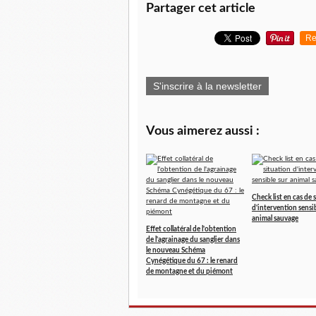
Partager cet article
Re
S'inscrire à la newsletter
Vous aimerez aussi :
Check list en cas de 
d'intervention sensib
animal sauvage
Effet collatéral de l'obtention
de l'agrainage du sanglier dans
le nouveau Schéma
Cynégétique du 67 : le renard
de montagne et du piémont