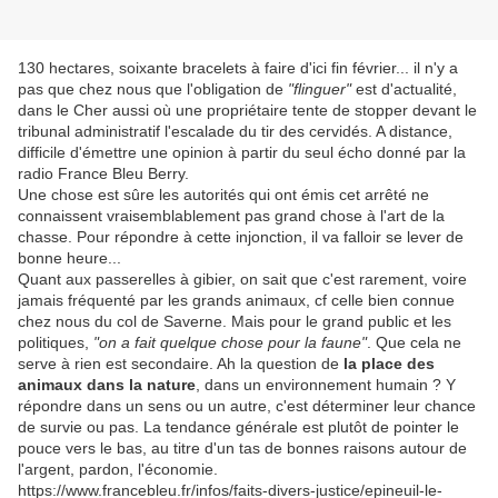
130 hectares, soixante bracelets à faire d'ici fin février... il n'y a
pas que chez nous que l'obligation de
"flinguer"
est d'actualité,
dans le Cher aussi où une propriétaire tente de stopper devant le
tribunal administratif l'escalade du tir des cervidés. A distance,
difficile d'émettre une opinion à partir du seul écho donné par la
radio France Bleu Berry.
Une chose est sûre les autorités qui ont émis cet arrêté ne
connaissent vraisemblablement pas grand chose à l'art de la
chasse. Pour répondre à cette injonction, il va falloir se lever de
bonne heure...
Quant aux passerelles à gibier, on sait que c'est rarement, voire
jamais fréquenté par les grands animaux, cf celle bien connue
chez nous du col de Saverne. Mais pour le grand public et les
politiques,
"on a fait quelque chose pour la faune"
. Que cela ne
serve à rien est secondaire. Ah la question de
la place des
animaux dans la nature
, dans un environnement humain ? Y
répondre dans un sens ou un autre, c'est déterminer leur chance
de survie ou pas. La tendance générale est plutôt de pointer le
pouce vers le bas, au titre d'un tas de bonnes raisons autour de
l'argent, pardon, l'économie.
https://www.francebleu.fr/infos/faits-divers-justice/epineuil-le-