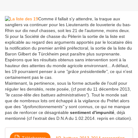
Comme il fallait s'y attendre, la traque aux
sangliers va continuer pour les Lieutenants de louveterie du bas-
Rhin sur dix neuf chasses, soit les 21 de l'automne, moins deux.
Si pour la Société de chasse du Pèlerin la sortie de la liste est
explicable au regard des arguments apportés par le locataire dès
la notification du premier arrêté préfectoral, la sortie de la liste du
Baron Gilbert de Türckheim peut paraître plus surprenante.
Espérons que les résultats obtenus sans intervention sont à la
hauteur des attentes du monde agricole environnant... A défaut,
les 19 pourraient penser à une
"grâce présidentielle"
, ce qui n'est
certainement pas le cas.
Maintenant, la pertinence, sous la forme actuelle de l'outil pour
réguler les densités, reste posée, (cf post du 11 décembre 2013,
"le casse-tête des battues administratives"
). Tout le monde sait
que de nombreux lots ont échappé à la vigilance du Préfet alors
que des
"dysfonctionnements"
y sont connus, ce qui ne manque
pas de renforcer ce désagréable
sentiment d'impunité
, déjà
mentionné (cf l'extrait des D.N.A du 1.02.2014. repris en citation).
Télécharger
AP_battues-2013-2014-prorogation