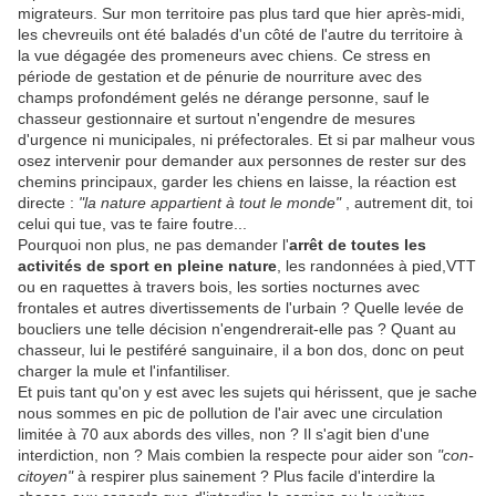
migrateurs. Sur mon territoire pas plus tard que hier après-midi,
les chevreuils ont été baladés d'un côté de l'autre du territoire à
la vue dégagée des promeneurs avec chiens. Ce stress en
période de gestation et de pénurie de nourriture avec des
champs profondément gelés ne dérange personne, sauf le
chasseur gestionnaire et surtout n'engendre de mesures
d'urgence ni municipales, ni préfectorales. Et si par malheur vous
osez intervenir pour demander aux personnes de rester sur des
chemins principaux, garder les chiens en laisse, la réaction est
directe :
"la nature appartient à tout le monde"
, autrement dit, toi
celui qui tue, vas te faire foutre...
Pourquoi non plus, ne pas demander l'
arrêt de toutes les
activités de sport en pleine nature
, les randonnées à pied,VTT
ou en raquettes à travers bois, les sorties nocturnes avec
frontales et autres divertissements de l'urbain ? Quelle levée de
boucliers une telle décision n'engendrerait-elle pas ? Quant au
chasseur, lui le pestiféré sanguinaire, il a bon dos, donc on peut
charger la mule et l'infantiliser.
Et puis tant qu'on y est avec les sujets qui hérissent, que je sache
nous sommes en pic de pollution de l'air avec une circulation
limitée à 70 aux abords des villes, non ? Il s'agit bien d'une
interdiction, non ? Mais combien la respecte pour aider son
"con-
citoyen"
à respirer plus sainement ? Plus facile d'interdire la