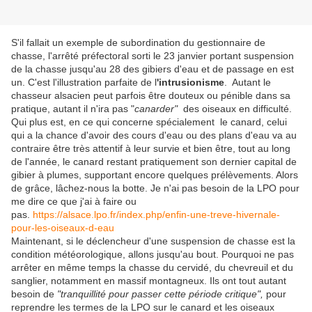
S'il fallait un exemple de subordination du gestionnaire de
chasse, l'arrêté préfectoral sorti le 23 janvier portant suspension
de la chasse jusqu'au 28 des gibiers d'eau et de passage en est
un. C'est l'illustration parfaite de l
'intrusionisme
. Autant le
chasseur alsacien peut parfois être douteux ou pénible dans sa
pratique, autant il n'ira pas "
canarder"
des oiseaux en difficulté.
Qui plus est, en ce qui concerne spécialement le canard, celui
qui a la chance d'avoir des cours d'eau ou des plans d'eau va au
contraire être très attentif à leur survie et bien être, tout au long
de l'année, le canard restant pratiquement son dernier capital de
gibier à plumes, supportant encore quelques prélèvements. Alors
de grâce, lâchez-nous la botte. Je n'ai pas besoin de la LPO pour
me dire ce que j'ai à faire ou
pas.
https://alsace.lpo.fr/index.php/enfin-une-treve-hivernale-
pour-les-oiseaux-d-eau
Maintenant, si le déclencheur d'une suspension de chasse est la
condition météorologique, allons jusqu'au bout. Pourquoi ne pas
arrêter en même temps la chasse du cervidé, du chevreuil et du
sanglier, notamment en massif montagneux. Ils ont tout autant
besoin de
"tranquillité pour passer cette période critique",
pour
reprendre les termes de la LPO sur le canard et les oiseaux