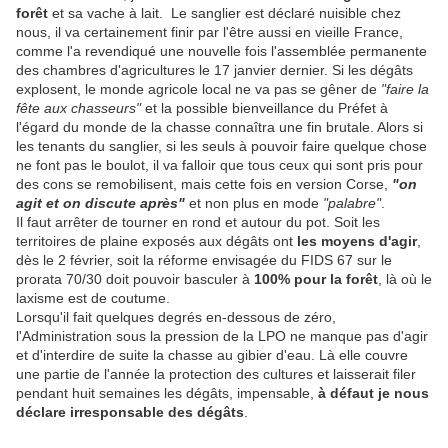
forêt
et sa vache à lait. Le sanglier est déclaré nuisible chez
nous, il va certainement finir par l'être aussi en vieille France,
comme l'a revendiqué une nouvelle fois l'assemblée permanente
des chambres d'agricultures le 17 janvier dernier. Si les dégâts
explosent, le monde agricole local ne va pas se gêner de
"faire la
fête aux chasseurs"
et la possible bienveillance du Préfet à
l'égard du monde de la chasse connaîtra une fin brutale. Alors si
les tenants du sanglier, si les seuls à pouvoir faire quelque chose
ne font pas le boulot, il va falloir que tous ceux qui sont pris pour
des cons se remobilisent, mais cette fois en version Corse,
"on
agit et on discute après"
et non plus en mode
"palabre"
.
Il faut arrêter de tourner en rond et autour du pot. Soit les
territoires de plaine exposés aux dégâts ont
les moyens d'agir
,
dès le 2 février, soit la réforme envisagée du FIDS 67 sur le
prorata 70/30 doit pouvoir basculer à
100% pour la forêt
, là où le
laxisme est de coutume.
Lorsqu'il fait quelques degrés en-dessous de zéro,
l'Administration sous la pression de la LPO ne manque pas d'agir
et d'interdire de suite la chasse au gibier d'eau. Là elle couvre
une partie de l'année la protection des cultures et laisserait filer
pendant huit semaines les dégâts, impensable,
à défaut je nous
déclare irresponsable des dégâts
.