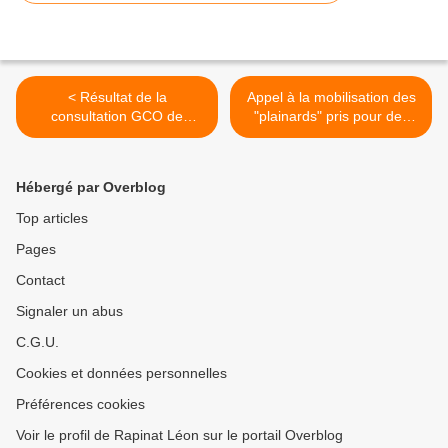
< Résultat de la
Appel à la mobilisation des
consultation GCO de
"plainards" pris pour des
Vendenheim : NON à Vinci
cochons payeurs sans
et au GCO
moyens d'action. >
Hébergé par Overblog
Top articles
Pages
Contact
Signaler un abus
C.G.U.
Cookies et données personnelles
Préférences cookies
Voir le profil de Rapinat Léon sur le portail Overblog