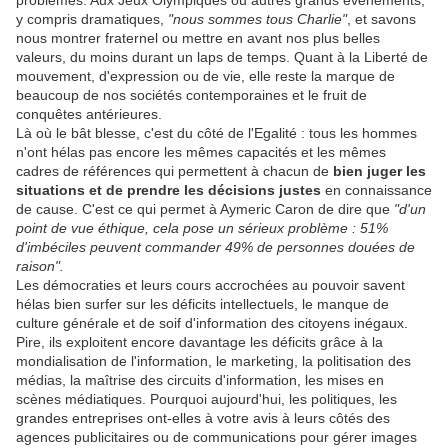
problèmes. Aux Jeux Olympiques ou autres grands événements,
y compris dramatiques,
"nous sommes tous Charlie"
, et savons
nous montrer fraternel ou mettre en avant nos plus belles
valeurs, du moins durant un laps de temps. Quant à la Liberté de
mouvement, d'expression ou de vie, elle reste la marque de
beaucoup de nos sociétés contemporaines et le fruit de
conquêtes antérieures.
Là où le bât blesse, c'est du côté de l'Egalité : tous les hommes
n'ont hélas pas encore les mêmes capacités et les mêmes
cadres de références qui permettent à chacun de
bien juger les
situations et de prendre les décisions justes
en connaissance
de cause. C'est ce qui permet à Aymeric Caron de dire que
"d'un
point de vue éthique, cela pose un sérieux problème : 51%
d'imbéciles peuvent commander 49% de personnes douées de
raison".
Les démocraties et leurs cours accrochées au pouvoir savent
hélas bien surfer sur les déficits intellectuels, le manque de
culture générale et de soif d'information des citoyens inégaux.
Pire, ils exploitent encore davantage les déficits grâce à la
mondialisation de l'information, le marketing, la politisation des
médias, la maîtrise des circuits d'information, les mises en
scènes médiatiques. Pourquoi aujourd'hui, les politiques, les
grandes entreprises ont-elles à votre avis à leurs côtés des
agences publicitaires ou de communications pour gérer images