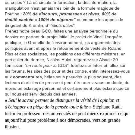
ou crises ? Là où circule l'information, la désinformation, la
manipulation n'est jamais très loin de la formule magique de
Poutine
:
20% de discours, promesses et rêves, 80% de
réalité cachée = 100% de pigeons"
ou comme les appelle le
dirigeant du Kremlin,
d'
"idiots utiles".
Prenez notre beau GCO, faites une analyse personnelle du
dossier en partant du projet initial, le projet de Vinci, l'enquête
publique, le Grenelle de l'environnement, les arguments des
politiques avant et après le retournement de veste de Roland
Ries et des socialistes, les positions des différents ministres, en
particulier du dernier, Nicolas Hulot, regardez sur Alsace 20
l'émission
"en route pour le COS"
, fouillez sur Internet, allez sur
les forums, les sites des pour et des contre, enfin intéressez-vous
aux
commentaires,
hélas sous pseudos le plus souvent, des
lecteurs d'articles de presse et peut-être aurez-vous un doute, du
moins un éclairage personnel et certainement plus éclairé que ce
qui nous est servi depuis des années.
« Seul le savoir permet de distinguer la vérité de l'opinion et
d'échapper au piège de la pensée toute faite »
Stéphane Ratti,
historien professeur des universités ne peut mieux exprimer ce qui
aujourd'hui pose problème à nos démocraties, version grande
illusion.