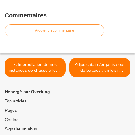
Commentaires
Ajouter un commentaire
< Interpellation de nos
Adjudicataire/organisateur
instances de chasse à leurs
de battues : un loisir
A.G. à venir
désormais à haute
obligation de résultat >
Hébergé par Overblog
Top articles
Pages
Contact
Signaler un abus