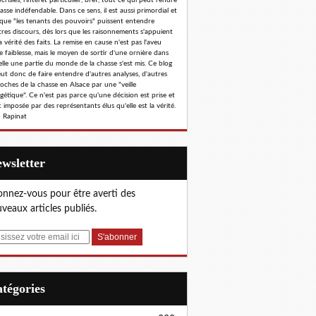
risies, l'intérêt particulier, bref, tout ce qui peut rendre
hasse indéfendable. Dans ce sens, il est aussi primordial et
 que "les tenants des pouvoirs" puissent entendre
tres discours, dès lors que les raisonnements s'appuient
a vérité des faits. La remise en cause n'est pas l'aveu
e faiblesse, mais le moyen de sortir d'une ornière dans
elle une partie du monde de la chasse s'est mis. Ce blog
eut donc de faire entendre d'autres analyses, d'autres
oches de la chasse en Alsace par une "veille
gétique". Ce n'est pas parce qu'une décision est prise et
 imposée par des représentants élus qu'elle est la vérité.
 Rapinat
Newsletter
nnez-vous pour être averti des
veaux articles publiés.
Catégories