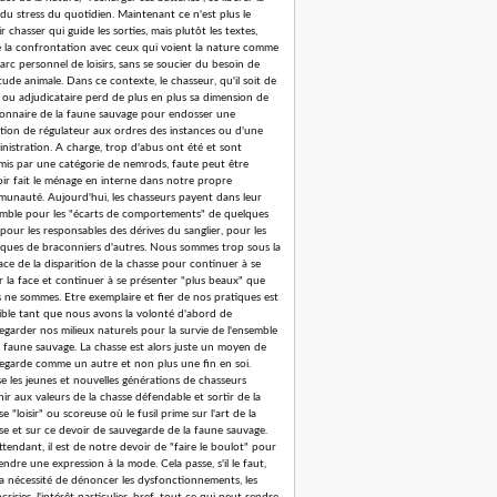
 du stress du quotidien. Maintenant ce n'est plus le
r chasser qui guide les sorties, mais plutôt les textes,
e la confrontation avec ceux qui voient la nature comme
arc personnel de loisirs, sans se soucier du besoin de
tude animale. Dans ce contexte, le chasseur, qu'il soit de
 ou adjudicataire perd de plus en plus sa dimension de
ionnaire de la faune sauvage pour endosser une
tion de régulateur aux ordres des instances ou d'une
nistration. A charge, trop d'abus ont été et sont
is par une catégorie de nemrods, faute peut être
oir fait le ménage en interne dans notre propre
unauté. Aujourd'hui, les chasseurs payent dans leur
mble pour les "écarts de comportements" de quelques
 pour les responsables des dérives du sanglier, pour les
iques de braconniers d'autres. Nous sommes trop sous la
ce de la disparition de la chasse pour continuer à se
er la face et continuer à se présenter "plus beaux" que
 ne sommes. Etre exemplaire et fier de nos pratiques est
ible tant que nous avons la volonté d'abord de
egarder nos milieux naturels pour la survie de l'ensemble
a faune sauvage. La chasse est alors juste un moyen de
egarde comme un autre et non plus une fin en soi.
se les jeunes et nouvelles générations de chasseurs
nir aux valeurs de la chasse défendable et sortir de la
e "loisir" ou scoreuse où le fusil prime sur l'art de la
se et sur ce devoir de sauvegarde de la faune sauvage.
ttendant, il est de notre devoir de "faire le boulot" pour
endre une expression à la mode. Cela passe, s'il le faut,
la nécessité de dénoncer les dysfonctionnements, les