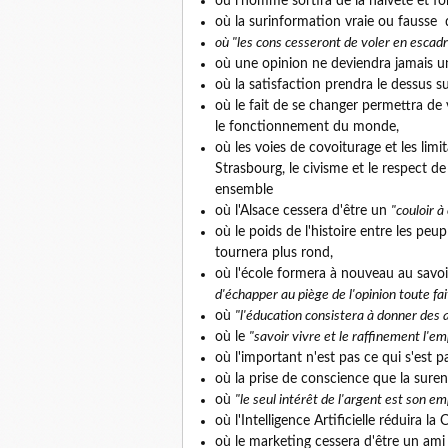
où l'homme sortira de la naïveté et f
où la surinformation vraie ou fausse d
où "les cons cesseront de voler en escadri
où une opinion ne deviendra jamais u
où la satisfaction prendra le dessus
où le fait de se changer permettra de 
le fonctionnement du monde,
où les voies de covoiturage et les lim
Strasbourg, le civisme et le respect d
ensemble
où l'Alsace cessera d'être un
"couloir à
où le poids de l'histoire entre les pe
tournera plus rond,
où l'école formera à nouveau au savo
d'échapper au piège de l'opinion toute fai
où
"l'éducation consistera à donner des a
où le
"savoir vivre et le raffinement l'e
où l'important n'est pas ce qui s'est p
où la prise de conscience que la sure
où
"le seul intérêt de l'argent est son em
où l'Intelligence Artificielle réduira la
où le marketing cessera d'être un ami