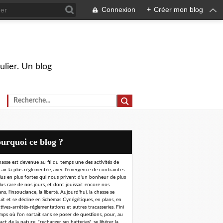
Connexion
+
Créer mon blog
ulier. Un blog
Pourquoi ce blog ?
hasse est devenue au fil du temps une des activités de
n air la plus réglementée, avec l'émergence de contraintes
lus en plus fortes qui nous privent d'un bonheur de plus
lus rare de nos jours, et dont jouissait encore nos
ns, l'insouciance, la liberté. Aujourd'hui, la chasse se
uit et se décline en Schémas Cynégétiques, en plans, en
ctives-arrêtés-réglementations et autres tracasseries. Fini
emps où l'on sortait sans se poser de questions, pour, au
ct de la nature, "recharger ses batteries", se libérer la