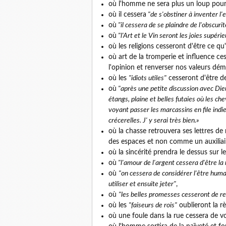
où l'homme ne sera plus un loup pou
où il cessera
"de s'obstiner à inventer l
où
"il cessera de se plaindre de l'obscur
où
"l'Art et le Vin seront les joies supér
où les religions cesseront d'être ce qu
où art de la tromperie et influence ces
l'opinion et renverser nos valeurs dé
où les
"idiots utiles"
cesseront d'être de
où
"après une petite discussion avec Dieu
étangs, plaine et belles futaies où les ch
voyant passer les marcassins en file indi
crécerelles. J' y serai très bien.»
où la chasse retrouvera ses lettres d
des espaces et non comme un auxiliai
où la sincérité prendra le dessus sur 
où
"l'amour de l'argent cessera d'être la
où
"on cessera de considérer l'être hu
utiliser et ensuite jeter"
,
où
"les belles promesses cesseront de re
où les
"faiseurs de rois"
oublieront la r
où une foule dans la rue cessera de vo