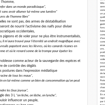
r l'homme,
tête
'enfer dans un monde paradisiaque",
savoi
voir
ité sans avoir allumer lui-même une lumière"
un p
ieures de l'homme libre"
quié
base
'elles ne sont pas, des armes de déstabilisation
gest
seront de nourrir l'activisme des naifs pour diviser
fonc
mocratiques occidentales,
Admi
comm
s pigeons et de voler pour ne plus être instrumentalisés,
d'av
, il m'aura trouvé pour l'éternité un endroit magnifique avec
comm
ense
evreuils papotent avec les lièvres, où les canards ricanes en
uns,
enne et où le renard sonne de la trompe pour épater les
prat
mena
voil
e noblesse comme acteur de la sauvegarde des espèces et
nous
re de contrôle des dégâts
poss
sauv
les postures dans l'expression médiatique
de l
 racine de tous les maux"
,
sauv
main en lui-même comme un bien de consommation qu'on peut
Puis
reve
chass
ndre les fous joyeux",
chas
En a
ègle des 3 L
"on lèche, on lâche, on lynche",
repr
uloir influencer un peuple,
par 