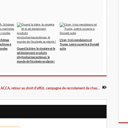
Schémas
L'Iran, trois pendaisons et
achines à
Trump, Lettre ouverte à Donald
rondes
Quand la bière, le vinaigre et le
suite
sel deviennent produits
phytopharmaceutiques, le
monde de l'écologie se plante !
Limites des ACCA, retour au droit d'affût, campagne de recrutement de chasseurs par l'Etat, les dégâts de sangliers sèment la pagaille