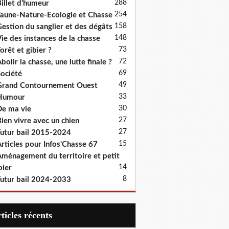
288
illet d'humeur
254
aune-Nature-Ecologie et Chasse
158
estion du sanglier et des dégâts
148
ie des instances de la chasse
73
orêt et gibier ?
72
bolir la chasse, une lutte finale ?
69
ociété
49
rand Contournement Ouest
33
Humour
30
e ma vie
27
ien vivre avec un chien
27
utur bail 2015-2024
15
rticles pour Infos'Chasse 67
ménagement du territoire et petit
14
bier
8
utur bail 2024-2033
articles récents