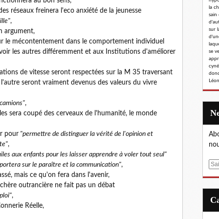
onctionnera au bon sens,
hypoc
la c
es réseaux freinera l'eco anxiété de la jeunesse
sain
lle"
,
d'au
sur l
n argument,
d'un
 sur le mécontentement dans le comportement individuel
laqu
voir les autres différemment et aux Institutions d'améliorer
se v
appr
cyné
itations de vitesse seront respectées sur la M 35 traversant
donc
Léon
e l'autre seront vraiment devenus des valeurs du vivre
 camions"
,
uples sera coupé des cerveaux de l'humanité, le monde
ir pour
"permettre de distinguer la vérité de l'opinion et
Abo
te"
,
nou
iles aux enfants pour les laisser apprendre à voler tout seul"
E
mportera sur le paraître et la communication"
,
m
assé, mais ce qu'on fera dans l'avenir,
a
nchère outrancière ne fait pas un débat
i
ploi"
,
l
 Connerie Réelle,