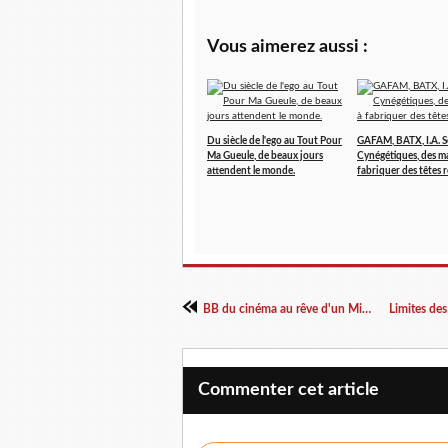
Vous aimerez aussi :
Du siècle de l'ego au Tout Pour
GAFAM, BATX, I.A. 
Ma Gueule, de beaux jours
Cynégétiques, des m
attendent le monde.
fabriquer des têtes 
BB du cinéma au rêve d'un Ministère du bien être animal.
Commenter cet article