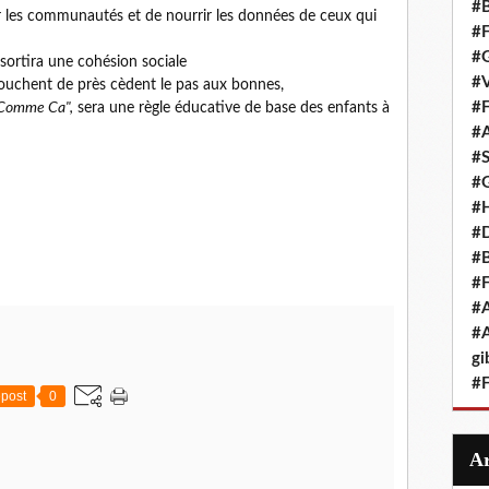
#B
r les communautés et de nourrir les données de ceux qui
#F
#G
sortira une cohésion sociale
#V
touchent de près cèdent le pas aux bonnes,
#F
 Comme Ca",
sera une règle éducative de base des enfants à
#A
#S
#G
#
#D
#B
#F
#A
#A
gi
#F
post
0