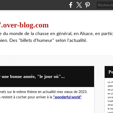
7.over-blog.com
te du monde de la chasse en général, en Alsace, en partic
n. Des "billets d'humeur" selon l'actualité.
une bonne année, "le jour où"...
La c
plei
de p
ets sur le même thème en actualité mes vœux de 2023.
en p
s restent à cocher pour arriver à la
"wonderful world"
ancie
trad
dire
le t
conta