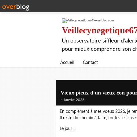
Veillecynegetique6
Un observatoire siffleur d'aler
pour mieux comprendre son chie
Accueil
Contact
Vœux pieux d'un vieux con pour 
4 Janvier 2026
En complément à mes voeux 2026, je rem
Il reste du chemin à faire, toutes les case
Le jour :