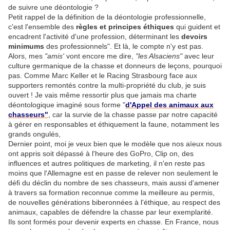
de suivre une déontologie ?
Petit rappel de la définition de la déontologie professionnelle,
c'est l'ensemble des
règles et principes éthiques
qui guident et
encadrent l'activité d'une profession, déterminant les
devoirs
minimums
des professionnels". Et là, le compte n'y est pas.
Alors, mes
"amis'
vont encore me dire,
"les Alsaciens"
avec leur
culture germanique de la chasse et donneurs de leçons, pourquoi
pas. Comme Marc Keller et le Racing Strasbourg face aux
supporters remontés contre la multi-propriété du club, je suis
ouvert ! Je vais même ressortir plus que jamais ma charte
déontologique imaginé sous forme "
d'Appel des animaux aux
chasseurs"
, car la survie de la chasse passe par notre capacité
à gérer en responsables et éthiquement la faune, notamment les
grands ongulés,
Dernier point, moi je veux bien que le modèle que nos aïeux nous
ont appris soit dépassé à l'heure des GoPro, Clip on, des
influences et autres politiques de marketing, il n'en reste pas
moins que l'Allemagne est en passe de relever non seulement le
défi du déclin du nombre de ses chasseurs, mais aussi d'amener
à travers sa formation reconnue comme la meilleure au permis,
de nouvelles générations biberonnées à l'éthique, au respect des
animaux, capables de défendre la chasse par leur exemplarité.
Ils sont formés pour devenir experts en chasse. En France, nous