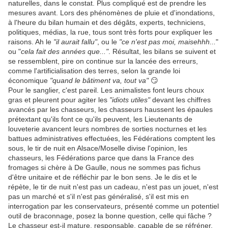
naturelles, dans le constat. Plus compliqué est de prendre les
mesures avant. Lors des phénomènes de pluie et d'inondations,
à l'heure du bilan humain et des dégâts, experts, techniciens,
politiques, médias, la rue, tous sont très forts pour expliquer les
raisons. Ah le
"il aurait fallu"
, ou le
"ce n'est pas moi, maisehhh...
"
ou "
cela fait des années que..."
. Résultat, les bilans se suivent et
se ressemblent, pire on continue sur la lancée des erreurs,
comme l'artificialisation des terres, selon la grande loi
économique
"quand le bâtiment va, tout va"
😏
Pour le sanglier, c'est pareil. Les animalistes font leurs choux
gras et pleurent pour agiter les
"idiots utiles"
devant les chiffres
avancés par les chasseurs, les chasseurs haussent les épaules
prétextant qu'ils font ce qu'ils peuvent, les Lieutenants de
louveterie avancent leurs nombres de sorties nocturnes et les
battues administratives effectuées, les Fédérations comptent les
sous, le tir de nuit en Alsace/Moselle divise l'opinion, les
chasseurs, les Fédérations parce que dans la France des
fromages si chère à De Gaulle, nous ne sommes pas fichus
d'être unitaire et de réfléchir par le bon sens. Je le dis et le
répète, le tir de nuit n'est pas un cadeau, n'est pas un jouet, n'est
pas un marché et s'il n'est pas généralisé, s'il est mis en
interrogation par les conservateurs, présenté comme un potentiel
outil de braconnage, posez la bonne question, celle qui fâche ?
Le chasseur est-il mature, responsable, capable de se réfréner,