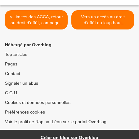
< Limites des ACCA, retour
Vers un accès au droit
au droit d'affût, campagne
d'affût du loup haut
de recrutement de
savoyard ? >
chasseurs par l'Etat, les
dégâts de sangliers sèment
Hébergé par Overblog
la pagaille
Top articles
Pages
Contact
Signaler un abus
C.G.U.
Cookies et données personnelles
Préférences cookies
Voir le profil de Rapinat Léon sur le portail Overblog
Créer un blog sur Overblog