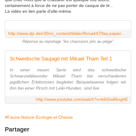
certainement à force de ne pas porter de casque de tir...
La vidéo en lien parle d'elle-même.
http://www.djz.de/r30/vc_content/bilder/firma447/faq-papier_jagd_und_jaeger_in_deutschland.pdf
Réponse au reportage "les chasseurs pris au piège"
Schwedische Saujagd mit Mikael Tham Teil 1
In einer neuen Serie wird das schwedische
Schwarzwildwunder Mikael Tham bei verschiedenen
jagdlichen Erlebnissen begleitet. Beispielsweise folgen wir
ihm bei einer Pirsch mit Leiki-Hunden, sind live
http://www.youtube.com/watch?v=b6iGw6bxghE
#Faune-Nature-Ecologie et Chasse
Partager