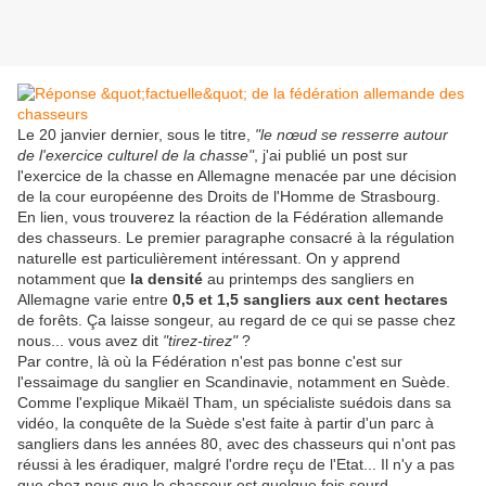
Le 20 janvier dernier, sous le titre,
"le nœud se resserre autour
de l'exercice culturel de la chasse"
, j'ai publié un post sur
l'exercice de la chasse en Allemagne menacée par une décision
de la cour européenne des Droits de l'Homme de Strasbourg.
En lien, vous trouverez la réaction de la Fédération allemande
des chasseurs. Le premier paragraphe consacré à la régulation
naturelle est particulièrement intéressant. On y apprend
notamment que
la
densité
au printemps des sangliers en
Allemagne varie entre
0,5 et 1,5 sangliers aux cent hectares
de forêts. Ça laisse songeur, au regard de ce qui se passe chez
nous... vous avez dit
"tirez-tirez"
?
Par contre, là où la Fédération n'est pas bonne c'est sur
l'essaimage du sanglier en Scandinavie, notamment en Suède.
Comme l'explique Mikaël Tham, un spécialiste suédois dans sa
vidéo, la conquête de la Suède s'est faite à partir d'un parc à
sangliers dans les années 80, avec des chasseurs qui n'ont pas
réussi à les éradiquer, malgré l'ordre reçu de l'Etat... Il n'y a pas
que chez nous que le chasseur est quelque fois sourd,