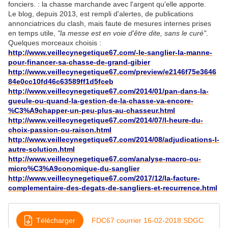
fonciers. : la chasse marchande avec l'argent qu'elle apporte.
Le blog, depuis 2013, est rempli d'alertes, de publications
annonciatrices du clash, mais faute de mesures internes prises
en temps utile,
"la messe est en voie d'être dite, sans le curé"
.
Quelques morceaux choisis :
http://www.veillecynegetique67.com/-le-sanglier-la-manne-
pour-financer-sa-chasse-de-grand-gibier
http://www.veillecynegetique67.com/preview/e2146f75e3646
84e0cc10fd46c63589ff1d5fceb
http://www.veillecynegetique67.com/2014/01/pan-dans-la-
gueule-ou-quand-la-gestion-de-la-chasse-va-encore-
%C3%A9chapper-un-peu-plus-au-chasseur.html
http://www.veillecynegetique67.com/2014/07/l-heure-du-
choix-passion-ou-raison.html
http://www.veillecynegetique67.com/2014/08/adjudications-l-
autre-solution.html
http://www.veillecynegetique67.com/analyse-macro-ou-
micro%C3%A9conomique-du-sanglier
http://www.veillecynegetique67.com/2017/12/la-facture-
complementaire-des-degats-de-sangliers-et-recurrence.html
Télécharger
FDC67 courrier 16-02-2018 SDGC