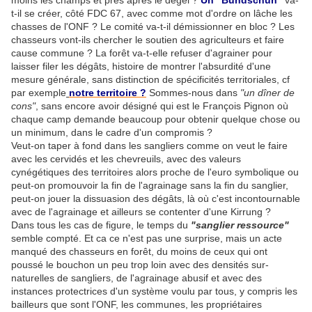
moins les champs et prés après le dégel ?
Un "Bundschuh"
va-
t-il se créer, côté FDC 67, avec comme mot d'ordre on lâche les
chasses de l'ONF ? Le comité va-t-il démissionner en bloc ? Les
chasseurs vont-ils chercher le soutien des agriculteurs et faire
cause commune ? La forêt va-t-elle refuser d'agrainer pour
laisser filer les dégâts, histoire de montrer l'absurdité d'une
mesure générale, sans distinction de spécificités territoriales, cf
par exemple
notre territoire ?
Sommes-nous dans
"un dîner de
cons"
, sans encore avoir désigné qui est le François Pignon où
chaque camp demande beaucoup pour obtenir quelque chose ou
un minimum, dans le cadre d'un compromis ?
Veut-on taper à fond dans les sangliers comme on veut le faire
avec les cervidés et les chevreuils, avec des valeurs
cynégétiques des territoires alors proche de l'euro symbolique ou
peut-on promouvoir la fin de l'agrainage sans la fin du sanglier,
peut-on jouer la dissuasion des dégâts, là où c'est incontournable
avec de l'agrainage et ailleurs se contenter d'une Kirrung ?
Dans tous les cas de figure, le temps du
"sanglier ressource"
semble compté. Et ca ce n'est pas une surprise, mais un acte
manqué des chasseurs en forêt, du moins de ceux qui ont
poussé le bouchon un peu trop loin avec des densités sur-
naturelles de sangliers, de l'agrainage abusif et avec des
instances protectrices d'un système voulu par tous, y compris les
bailleurs que sont l'ONF, les communes, les propriétaires