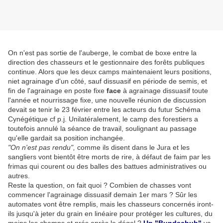
On n'est pas sortie de l'auberge, le combat de boxe entre la
direction des chasseurs et le gestionnaire des forêts publiques
continue. Alors que les deux camps maintenaient leurs positions,
niet agrainage d'un côté, sauf dissuasif en période de semis, et
fin de l'agrainage en poste fixe
face
à agrainage dissuasif toute
l'année et nourrissage fixe, une nouvelle réunion de discussion
devait se tenir le 23 février entre les acteurs du futur Schéma
Cynégétique cf p.j. Unilatéralement, le camp des forestiers a
toutefois annulé la séance de travail, soulignant au passage
qu'elle gardait sa position inchangée.
"On n'est pas rendu",
comme ils disent dans le Jura et les
sangliers vont bientôt être morts de rire, à défaut de faim par les
frimas qui courent ou des balles des battues administratives ou
autres.
Reste la question, on fait quoi ? Combien de chasses vont
commencer l'agrainage dissuasif demain 1er mars ? Sûr les
automates vont être remplis, mais les chasseurs concernés iront-
ils jusqu'à jeter du grain en linéaire pour protéger les cultures, du