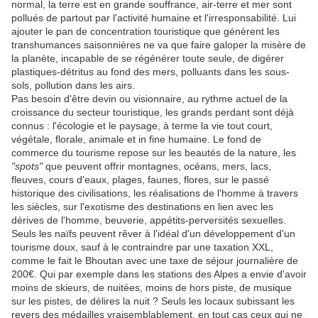
normal, la terre est en grande souffrance, air-terre et mer sont
pollués de partout par l'activité humaine et l'irresponsabilité. Lui
ajouter le pan de concentration touristique que génèrent les
transhumances saisonnières ne va que faire galoper la misère de
la planète, incapable de se régénérer toute seule, de digérer
plastiques-détritus au fond des mers, polluants dans les sous-
sols, pollution dans les airs.
Pas besoin d'être devin ou visionnaire, au rythme actuel de la
croissance du secteur touristique, les grands perdant sont déjà
connus : l'écologie et le paysage, à terme la vie tout court,
végétale, florale, animale et in fine humaine. Le fond de
commerce du tourisme repose sur les beautés de la nature, les
"spots"
que peuvent offrir montagnes, océans, mers, lacs,
fleuves, cours d'eaux, plages, faunes, flores, sur le passé
historique des civilisations, les réalisations de l'homme à travers
les siècles, sur l'exotisme des destinations en lien avec les
dérives de l'homme, beuverie, appétits-perversités sexuelles.
Seuls les naïfs peuvent rêver à l'idéal d'un développement d'un
tourisme doux, sauf à le contraindre par une taxation XXL,
comme le fait le Bhoutan avec une taxe de séjour journalière de
200€. Qui par exemple dans les stations des Alpes a envie d'avoir
moins de skieurs, de nuitées, moins de hors piste, de musique
sur les pistes, de délires la nuit ? Seuls les locaux subissant les
revers des médailles vraisemblablement, en tout cas ceux qui ne