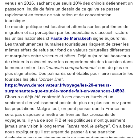
venus en 2016, sachant que seuls 10% des chinois détiennent un
passeport. inutile de faire un dessin de ce qui va se passer
rapidement en terme de saturation et de concentration
touristique.
Le monde politique est focalisé et attendu sur les problèmes de
migration et sa perception par les populations d'accueil fracture
les unités nationales cf
Pacte de Marrakech
signé aujourd'hui.
Les transhumances humaines touristiques risquent de créer les
mêmes effets de refus sur fond de valeurs culturelles différentes
et marquées entre visiteurs et hôtes. Déjà aujourd'hui beaucoup
de résidents coincent avec les comportements des touristes dans
le monde entier. Les
"mauvais comportements"
sont de plus en
plus stigmatisés. Des palmarès sont établis pour faire ressortir les
touristes les plus
"border line".
https://www.demotivateur.fr/voyage/les-20-erreurs-
surprenantes-que-tout-le-
monde-fait-en-vacances-14593
.
Chacun a déjà été confronté à ces chocs culturels et un
sentiment d'envahissement pointe de plus en plus son nez parmi
les populations. Malgré tout, on peut penser que la France ne
sera pas disposée à mettre un frein au flux croissants de
voyageurs, il y va de son PIB et les politiques n'ont quasiment
jamais une vision à long terme,
"après moi, le déluge"
. On a beau
nous expliquer qu'il est urgent de passer à une transition
écologique par des changements de comportements imposés par