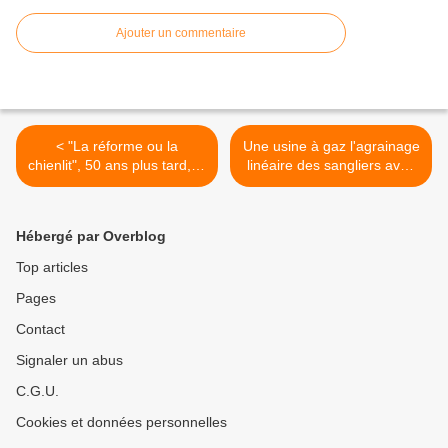
Ajouter un commentaire
< "La réforme ou la
Une usine à gaz l'agrainage
chienlit", 50 ans plus tard, le
linéaire des sangliers avec
noeud gordien n'a toujours
des protéagineuses à titre
pas été tranché.
expérimental de novembre
à février ? >
Hébergé par Overblog
Top articles
Pages
Contact
Signaler un abus
C.G.U.
Cookies et données personnelles