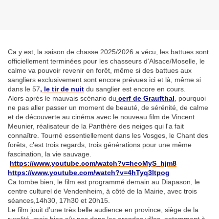
Ca y est, la saison de chasse 2025/2026 a vécu, les battues sont
officiellement terminées pour les chasseurs d'Alsace/Moselle, le
calme va pouvoir revenir en forêt, même si des battues aux
sangliers exclusivement sont encore prévues ici et là, même si
dans le 57
,
le tir de nuit
du sanglier est encore en cours.
Alors après le mauvais scénario du
cerf de Graufthal
, pourquoi
ne pas aller passer un moment de beauté, de sérénité, de calme
et de découverte au cinéma avec le nouveau film de Vincent
Meunier, réalisateur de la Panthère des neiges qui l'a fait
connaître. Tourné essentiellement dans les Vosges, le Chant des
forêts, c'est trois regards, trois générations pour une même
fascination, la vie sauvage.
https://www.youtube.com/watch?v=heoMyS_hjm8
https://www.youtube.com/watch?v=4hTyq3ltpog
Ca tombe bien, le film est programmé demain au Diapason, le
centre culturel de Vendenheim, à côté de la Mairie, avec trois
séances,14h30, 17h30 et 20h15.
Le film jouit d'une très belle audience en province, siège de la