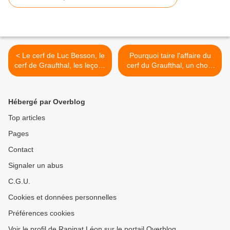
< Le cerf de Luc Besson, le
Pourquoi taire l'affaire du
cerf de Graufthal, les leçons
cerf du Graufthal, un choix
à tirer
mal fondé d'un site
cynégétique. >
Hébergé par Overblog
Top articles
Pages
Contact
Signaler un abus
C.G.U.
Cookies et données personnelles
Préférences cookies
Voir le profil de Rapinat Léon sur le portail Overblog