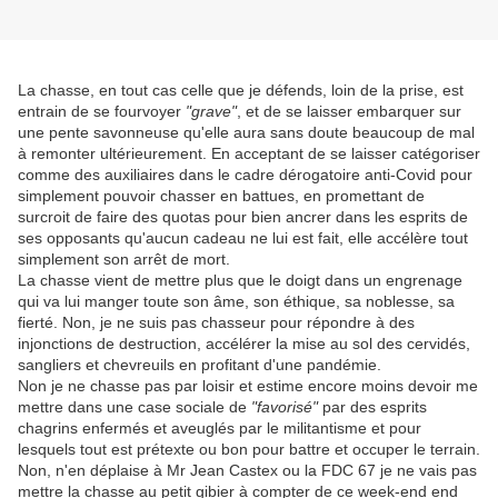
La chasse, en tout cas celle que je défends, loin de la prise, est
entrain de se fourvoyer
"grave"
, et de se laisser embarquer sur
une pente savonneuse qu'elle aura sans doute beaucoup de mal
à remonter ultérieurement. En acceptant de se laisser catégoriser
comme des auxiliaires dans le cadre dérogatoire anti-Covid pour
simplement pouvoir chasser en battues, en promettant de
surcroit de faire des quotas pour bien ancrer dans les esprits de
ses opposants qu'aucun cadeau ne lui est fait, elle accélère tout
simplement son arrêt de mort.
La chasse vient de mettre plus que le doigt dans un engrenage
qui va lui manger toute son âme, son éthique, sa noblesse, sa
fierté. Non, je ne suis pas chasseur pour répondre à des
injonctions de destruction, accélérer la mise au sol des cervidés,
sangliers et chevreuils en profitant d'une pandémie.
Non je ne chasse pas par loisir et estime encore moins devoir me
mettre dans une case sociale de
"favorisé"
par des esprits
chagrins enfermés et aveuglés par le militantisme et pour
lesquels tout est prétexte ou bon pour battre et occuper le terrain.
Non, n'en déplaise à Mr Jean Castex ou la FDC 67 je ne vais pas
mettre la chasse au petit gibier à compter de ce week-end end