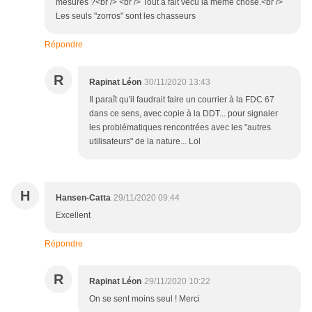
mesures ?<br /> <br /> Tout à fait vécu la même chose.<br />
Les seuls "zorros" sont les chasseurs
Répondre
R
Rapinat Léon
30/11/2020 13:43
Il paraît qu'il faudrait faire un courrier à la FDC 67
dans ce sens, avec copie à la DDT... pour signaler
les problématiques rencontrées avec les "autres
utilisateurs" de la nature... Lol
H
Hansen-Catta
29/11/2020 09:44
Excellent
Répondre
R
Rapinat Léon
29/11/2020 10:22
On se sent moins seul ! Merci