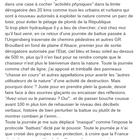
dans une case à cocher
"activités physiques"
dans la limite
dérogatoire des 20 kms comme tous les urbains et rurbains qui
sont à nouveau autorisés à exploiter la nature comme un parc de
loisir, pour éviter le pétage de plomb de la République.
Si trop plein hydraulique il y a lieu de chercher, c'est chez moi
qu'il faut venir, en ce retour d'une journée de battue passée à
l'Ungersberg traversée de chemins pédestres et autres GR.
Brouillard en fond de plaine d'Alsace, premier jour de sortie
dérogatoire autorisée par l'Etat, ciel bleu et beau soleil au-dessus
de 500 m, plus qu'il n'en faut pour se rendre compte que le
chasseur n'est plus le bienvenue dans la nature. Toute la journée
comme chef de ligne, j'ai apposé et trimballé des panneaux
"chasse en cours"
et autres appellations pour avertir les
"autres
utilisateurs de la nature"
d'une activité de destruction. Mais
pourquoi donc ? Juste pour en prendre plein la gueule, devoir
faire face à des sourires glaçants ou encaisser des réflexions.
"Avez-vous vu le panneau ? Oui"
...et de passer bouche cousue
avant 100 m plus loin de rehausser le niveau des décibels
verbaux, histoire de bien perturber la battue ou plutôt de te
montrer combien je t'emm...
Toute la journée je me suis déplacé
"masqué"
comme l'impose le
protocole
"battues"
dicté par le pouvoir. Toute le journée je n'ai
que croisé des groupes sans protection, à croire que la France