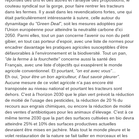
réponses des uns et des autres et l'analyse des propositions, le
couteau syndical sur la gorge, pour faire rentrer les tracteurs
dans les fermes. Il y avait dans les revendications fortes, une qui
était particulièrement intéressante à suivre, celle autour du
dynamitage du
"Green Deal"
, soit les mesures adoptées par
l'Union européenne pour atteindre la neutralité carbone d'ici
2050. Parmi elles, tout un pan concerne l'avenir ou non du petit
gibier, en tout cas porteur d'espoir, avec une liste de normes pour
encadrer davantage les pratiques agricoles susceptibles d'être
défavorables à l'environnement et la biodiversité. Tout un pan,
"de la ferme à la fourchette"
concerne aussi la santé des
Français, avec une liste d'objectifs qui exaspèrent le monde
agricole conventionnel. Et pourtant,
"on est avec vous"
...
Eh oui,
"pour être un bon agriculteur, il faut savoir pleurer"
.
Aucune mesure de ce volet agricole n'a pas encore été
transposée au niveau national et pourtant les tracteurs sont
dehors. C'est à l'horizon 2030 que le plan vert prévoit la réduction
de moitié de l'usage des pesticides, la réduction de 20 % du
recours aux engrais chimiques, ou encore la réduction de moitié
des ventes d'antibiotiques pour les animaux d'élevage. C'est à ce
même terme 2030 que la part des surfaces cultivées en bio devra
atteindre 25% et 10% des surfaces productives actuelles
devraient être mises en jachère. Mais tout le monde pleure et le
volet restauration de la nature se fait tailler en morceaux et les