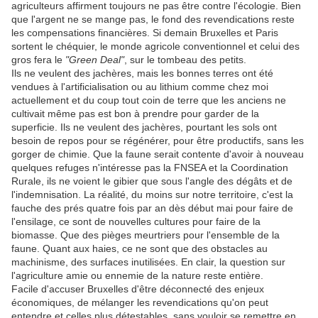
agriculteurs affirment toujours ne pas être contre l'écologie. Bien
que l'argent ne se mange pas, le fond des revendications reste
les compensations financières. Si demain Bruxelles et Paris
sortent le chéquier, le monde agricole conventionnel et celui des
gros fera le
"Green Deal"
, sur le tombeau des petits.
Ils ne veulent des jachères, mais les bonnes terres ont été
vendues à l'artificialisation ou au lithium comme chez moi
actuellement et du coup tout coin de terre que les anciens ne
cultivait même pas est bon à prendre pour garder de la
superficie. Ils ne veulent des jachères, pourtant les sols ont
besoin de repos pour se régénérer, pour être productifs, sans les
gorger de chimie. Que la faune serait contente d'avoir à nouveau
quelques refuges n'intéresse pas la FNSEA et la Coordination
Rurale, ils ne voient le gibier que sous l'angle des dégâts et de
l'indemnisation. La réalité, du moins sur notre territoire, c'est la
fauche des prés quatre fois par an dès début mai pour faire de
l'ensilage, ce sont de nouvelles cultures pour faire de la
biomasse. Que des pièges meurtriers pour l'ensemble de la
faune. Quant aux haies, ce ne sont que des obstacles au
machinisme, des surfaces inutilisées. En clair, la question sur
l'agriculture amie ou ennemie de la nature reste entière.
Facile d'accuser Bruxelles d'être déconnecté des enjeux
économiques, de mélanger les revendications qu'on peut
entendre et celles plus détestables, sans vouloir se remettre en