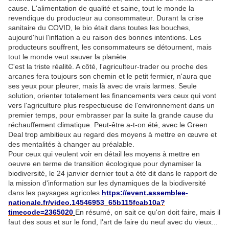
cause. L'alimentation de qualité et saine, tout le monde la
revendique du producteur au consommateur. Durant la crise
sanitaire du COVID, le bio était dans toutes les bouches,
aujourd'hui l'inflation a eu raison des bonnes intentions. Les
producteurs souffrent, les consommateurs se détournent, mais
tout le monde veut sauver la planète.
C'est la triste réalité. A côté, l'agriculteur-trader ou proche des
arcanes fera toujours son chemin et le petit fermier, n'aura que
ses yeux pour pleurer, mais là avec de vrais larmes. Seule
solution, orienter totalement les financements vers ceux qui vont
vers l'agriculture plus respectueuse de l'environnement dans un
premier temps, pour embrasser par la suite la grande cause du
réchauffement climatique. Peut-être a-t-on été, avec le Green
Deal trop ambitieux au regard des moyens à mettre en œuvre et
des mentalités à changer au préalable.
Pour ceux qui veulent voir en détail les moyens à mettre en
oeuvre en terme de transition écologique pour dynamiser la
biodiversité, le 24 janvier dernier tout a été dit dans le rapport de
la mission d'information sur les dynamiques de la biodiversité
dans les paysages agricoles
https://event.assemblee-
nationale.fr/video.14546953_65b115fcab10a?
timecode=2365020
En résumé, on sait ce qu'on doit faire, mais il
faut des sous et sur le fond, l'art de faire du neuf avec du vieux...