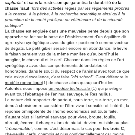
capturés"
et sans la restriction qui garantira la durabilité de la
chasse,
"
sauf
"
lors des activités régies par les règlements propres
à la chasse, à la pêche, à la recherche scientifique ainsi qu’à la
protection de la santé publique ou vétérinaire et de la sécurité
publique".
La chasse est engluée dans une mauvaise pente depuis que son
approche se fait sur la base de l'établissement d'un équilibre dit
agro-sylvo cynégétique avec du gibier positionné comme vecteur
de dégâts. Le petit gibier serait-il encore en abondance, le lièvre,
le faisan seraient vus de la même manière qu'aujourd'hui le
sanglier, le chevreuil et le cerf. Chasser dans les règles de l'art
cynégétique avec des comportements défendables et
honorables, dans le souci du respect de l'animal avec tout ce que
cela exige d'excellence, c'est faire
"old school".
C'est défendre
le
modèle romantique
(1) de chasse alors qu'aujourd'hui les
Autorités nous impose
un
modèle techniciste
(1) qui privilégie
avant tout l'abattage de l'animal sauvage, le Res nullius.
La nature doit rapporter de partout, sous terre, sur-terre, en mer,
donc à choisir entre considérer l'être vivant sensible et l'intérêt, la
réponse omnipotente de l'homo economicus est toute faite,
d'autant plus si l'animal sauvage pour vivre, broute, fouille,
abrouti, écorce. il change alors de statut, devient nuisible ou plus
"fréquentable",
comme c'est désormais le cas pour
les trois C
,
chevreuils, cerfs, chamois et plus confidentiellement car moins