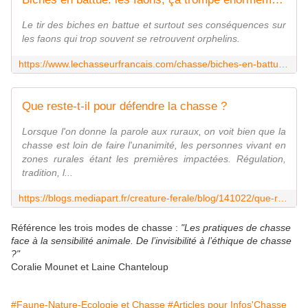
Le tir des biches en battue et surtout ses conséquences sur
les faons qui trop souvent se retrouvent orphelins.
https://www.lechasseurfrancais.com/chasse/biches-en-battue-les-faons-ca-trompe-enormement-87276.html
Que reste-t-il pour défendre la chasse ?
Lorsque l'on donne la parole aux ruraux, on voit bien que la
chasse est loin de faire l'unanimité, les personnes vivant en
zones rurales étant les premières impactées. Régulation,
tradition, l...
https://blogs.mediapart.fr/creature-ferale/blog/141022/que-reste-t-il-pour-defendre-la-chasse
Référence les trois modes de chasse :
"Les pratiques de chasse
face à la sensibilité animale. De l’invisibilité à l’éthique de chasse
?"
Coralie Mounet et Laine Chanteloup
#Faune-Nature-Ecologie et Chasse
#Articles pour Infos'Chasse