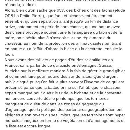
répandu, le daim.
Alors, bien qu'on sache que 95% des biches ont des faons (étude
OFB La Petite Pierre), que faon et biche vivent étroitement
ensemble, qu'une séparation allant jusqu'à un km de distance
arrive, notamment en période hors chasse, qu'une battue avec
des chiens provoque souvent une fuite séparée du faon et de la
mère, on n'hésite plus à s'asseoir sur une règle morale du
chasseur, au nom de la protection des animaux suités ,en tirant
en battue ou à l'affût, d'abord la biche ou la chevrette, ensuite le
faon.
Nous avons des milliers de pages d'études scientifiques en
France, sans parler de ce qui existe en Allemagne, Suisse,
Autriche sur la meilleure manière à la fois de gérer le grand gibier
et comment faire pour réduire des sur-densités. Que d'argent
public claqué puisqu'on fait le plus souvent l'inverse de ce qui est
préconisé parce que la battue prime sur l'affût, que le chasseur
expert manque pour ouvrir le tir de la bichette et de la chevrette
non encore couverte dès le printemps, que les territoires
manquent de quiétude dans les zones de gagnage ou
d'agrainage, que la politique des partenaires géographiquement
éloignés a son revers ou ses limites, que les territoires sont hyper
morcelés, inégaux en terme de végétation et d'aménagements et
la liste est encore longue.