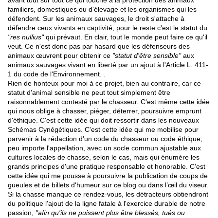
avant tout sur tout ce qui touche à la protection des animaux
familiers, domestiques ou d'élevage et les organismes qui les
défendent. Sur les animaux sauvages, le droit s'attache à
défendre ceux vivants en captivité, pour le reste c'est le statut du
"res nullius"
qui prévaut. En clair, tout le monde peut faire ce qu'il
veut. Ce n'est donc pas par hasard que les défenseurs des
animaux œuvrent pour obtenir ce
"statut d'être sensible"
aux
animaux sauvages vivant en liberté par un ajout à l'Article L. 411-
1 du code de l'Environnement. .
Rien de honteux pour moi à ce projet, bien au contraire, car ce
statut d'animal sensible ne peut tout simplement être
raisonnablement contesté par le chasseur. C'est même cette idée
qui nous oblige à chasser, piéger, déterrer, poursuivre emprunt
d'éthique. C'est cette idée qui doit ressortir dans les nouveaux
Schémas Cynégétiques. C'est cette idée qui me mobilise pour
parvenir à la rédaction d'un code du chasseur ou code éthique,
peu importe l'appellation, avec un socle commun ajustable aux
cultures locales de chasse, selon le cas, mais qui énumère les
grands principes d'une pratique responsable et honorable. C'est
cette idée qui me pousse à poursuivre la publication de coups de
gueules et de billets d'humeur sur ce blog ou dans l’œil du viseur.
Si la chasse manque ce rendez-vous, les détracteurs obtiendront
du politique l'ajout de la ligne fatale à l'exercice durable de notre
passion,
"afin qu'ils ne puissent plus être blessés, tués ou