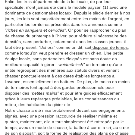
Enfin, les trois départements de la loi locale, de par leur
spécificité, n'ont jamais été dans l
e modèle paysan (1)
avec une
dominante de gestionnaires locaux. Depuis le siècle dernier à nos
jours, les lots sont majoritairement entre les mains de l'argent, en
particulier les territoires présentés dans les annonces comme
"riches en sangliers et cervidés"
. Or pour se rapprocher du plan
de chasse du printemps à l'hiver, pour réduire si nécessaire des
densités, sans perturber, notamment dans les classes jeunes, il
faut être présent,
"dehors"
comme on dit, soit
disposer de temps
,
comme lorsqu'on veut prendre et dresser un chien. Une petite
équipe locale, sans partenaires éloignés est sans doute en
meilleure capacité à gérer "
weidmänisch"
un territoire qu'une
entité regroupant des membres aux statuts divers et venant
chasser ponctuellement à des dates établies longtemps à
l'avance, essentiellement en battues. De plus, de moins en moins
de territoires font appel à des gardes professionnels pour
disposer des
"petites mains"
et pour être guidés efficacement
grâce à leurs repérages préalables, leurs connaissances du
milieu, des habitudes du gibier etc...
Notre chasse a été mise brutalement devant ses engagements
signés, avec une pression raccourcie de réaliser minima et
quotas, maintenant, elle a tout simplement été rattrapée par le
temps, avec un mode de chasse, la battue à cor et à cri, au cœur
de son dispositif, soit la forme de réalisation des plans de chasse