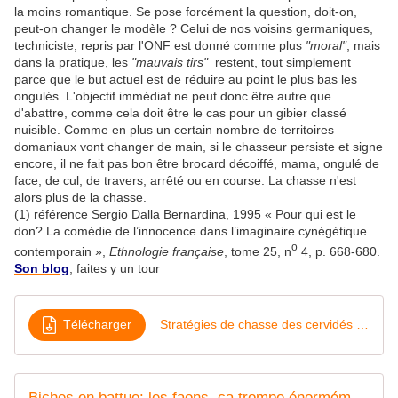
la moins romantique. Se pose forcément la question, doit-on,
peut-on changer le modèle ? Celui de nos voisins germaniques,
techniciste, repris par l'ONF est donné comme plus
"moral"
, mais
dans la pratique, les
"mauvais tirs"
restent, tout simplement
parce que le but actuel est de réduire au point le plus bas les
ongulés. L'objectif immédiat ne peut donc être autre que
d'abattre, comme cela doit être le cas pour un gibier classé
nuisible. Comme en plus un certain nombre de territoires
domaniaux vont changer de main, si le chasseur persiste et signe
encore, il ne fait pas bon être brocard décoiffé, mama, ongulé de
face, de cul, de travers, arrêté ou en course. La chasse n'est
alors plus de la chasse.
(1) référence Sergio Dalla Bernardina, 1995
«
Pour qui est le
don? La comédie de l’innocence dans l’imaginaire cynégétique
o
contemporain »,
Ethnologie française
, tome 25, n
4, p. 668-680.
Son blog
, faites y un tour
Télécharger
Stratégies de chasse des cervidés dans un projet de réduction des densités
Biches en battue: les faons, ça trompe énormément !