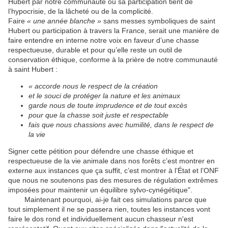
Hubert
par notre communauté
ou sa participation
tient de
l
’
hypocr
isie, de la
lâche
té ou de la complicité
.
F
aire
« une année blanche »
sans messes
symboliques
de saint
Hubert
ou participation
à travers la France,
serait
une manière de
f
aire
entendre
en interne
notre voix en faveur d’une chasse
respectueuse, durable
et
pour qu’elle
reste un outil de
conservation éthique, conforme à la prière de notre communauté
à saint Hubert :
« accorde nous le respect de la création
et le souci de protéger la nature et les animaux
garde nous de toute imprudence et de tout excès
pour que la chasse soit juste et respectable
fais que nous chassions avec humilité, dans le respect de
la vie
Signer cette pétition pour défendre une chasse éthique et
respectueuse de la vie animale dans nos forêts c’est
montrer
en
externe
aux instances que ça suffit,
c’
est m
ontrer à l’État
et l’ONF
que nous ne soutenons pas des mesures de régulation
extrêmes
imposées
pour maintenir un équilibre sylvo-cynégétique"
.
Maintenant pourquoi, ai-je fait ces simulations parce que
tout simplement il ne se passera rien, toutes les instances vont
faire le dos rond et individuellement aucun chasseur n'est