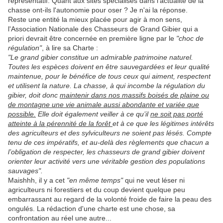
représentatif. Quant aux sites spécialisés dans l'actualité de la
chasse ont-ils l'autonomie pour oser ? Je n'ai la réponse.
Reste une entité la mieux placée pour agir à mon sens,
l'Association Nationale des Chasseurs de Grand Gibier qui a
priori devrait être concernée en première ligne par le
"choc de
régulation"
, à lire sa Charte :
"Le grand gibier constitue un admirable patrimoine naturel.
Toutes les espèces doivent en être sauvegardées et leur qualité
maintenue, pour le bénéfice de tous ceux qui aiment, respectent
et utilisent la nature. La chasse, à qui incombe la régulation du
gibier, doit donc
maintenir dans nos massifs boisés de plaine ou
de montagne une vie animale aussi abondante et variée que
possible.
Elle doit également veiller à ce qu’il
ne soit pas porté
atteinte à la pérennité de la forêt
et à ce que les légitimes intérêts
des agriculteurs et des sylviculteurs ne soient pas lésés. Compte
tenu de ces impératifs, et au-delà des règlements que chacun a
l’obligation de respecter, les chasseurs de grand gibier doivent
orienter leur activité vers une véritable gestion des populations
sauvages".
Maishhh, il y a cet
"en même temps"
qui ne veut léser ni
agriculteurs ni forestiers et du coup devient quelque peu
embarrassant au regard de la volonté froide de faire la peau des
ongulés. La rédaction d'une charte est une chose, sa
confrontation au réel une autre...