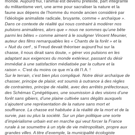
monde. Aujourd’hui, l’animal est devenu prétexte, part intégrante
du militantisme vert, une arme pour sacraliser la nature et la
faune aux dépens de l’homme du monde ancien considéré par
l’idéologie animaliste radicale, bruyante, comme
« archaïque »
.
Dans ce contexte de réalité qui nous contraint à modérer nos
pulsions animalières, alors que « nous ne sommes qu’une bête
parmi les bêtes » comme aiment à le souligner Vincent Meunier,
auteur des films remarquables les « Chants de la forêt » et la
« Nuit du cerf ,
si Freud devait théoriser aujourd’hui sur la
chasse, il nous dirait sans doute,
« gérer vos pulsions en les
adaptant aux exigences du monde extérieur, passant du désir
immédiat à une satisfaction médiatisée par la culture et la
raison »
. C’est du moins ce que m’a dit l’I.A. !
Sur le terrain, c’est bien plus compliqué. Notre désir archaïque de
chasser, principe de plaisir, est soumis à outrance à des règles
de contraintes, principe de réalité, avec des arrêtés préfectoraux,
des Schémas Cynégétiques, une soumission à des visions d’une
forêt sans gibiers, d’une plaine cultivée sans dégâts auxquels
s’ajoutent une représentation de la nature sans mort et
souffrance. La chasse est habituée à la réalité de la mort et de la
survie, pas ou plus la société. Sur un plan politique une sorte
d’impérialisme urbain est en marche qui veut forcer la France
rurale à se soumettre à un style de vie métropolitain, propre aux
grandes villes. A titre d’exemple, la municipalité écologiste