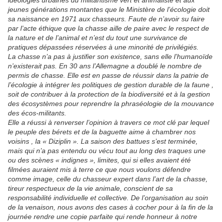
idéologies urbaines du militantisme vert et animaliste et aux
jeunes générations montantes que le Ministère de l’écologie doit
sa naissance en 1971 aux chasseurs. Faute de n’avoir su faire
par l’acte éthique que la chasse aille de paire avec le respect de
la nature et de l’animal et n’est du tout une survivance de
pratiques dépassées réservées à une minorité de privilégiés.
La chasse n’a pas à justifier son existence, sans elle l’humanoïde
n’existerait pas. En 30 ans l’Allemagne a doublé le nombre de
permis de chasse. Elle est en passe de réussir dans la patrie de
l’écologie à intégrer les politiques de gestion durable de la faune ,
soit de contribuer à la protection de la biodiversité et à la gestion
des écosystèmes pour reprendre la phraséologie de la mouvance
des écos-militants.
Elle a réussi à renverser l’opinion à travers ce mot clé par lequel
le peuple des bérets et de la baguette aime à chambrer nos
voisins , la « Diziplin ». La saison des battues s’est terminée,
mais qui n’a pas entendu ou vécu tout au long des traques une
ou des scènes « indignes », limites, qui si elles avaient été
filmées auraient mis à terre ce que nous voulons défendre
comme image, celle du chasseur expert dans l’art de la chasse,
tireur respectueux de la vie animale, conscient de sa
responsabilité individuelle et collective. De l’organisation au soin
de la venaison, nous avons des cases à cocher pour à la fin de la
journée rendre une copie parfaite qui rende honneur à notre