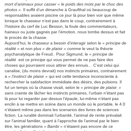
mort d’animaux pour casser « le poids des mots par le choc des
photos ».
Il suffit d’un dimanche à Graufthal où beaucoup de
responsables avaient piscine ce jour là pour bien voir que même
lorsque le chasseur n’est pas dans le coup, contrairement à
l’histoire du cerf de Luc Besson, la foule des commentateurs,
haineux ou juste gagnés par l’émotion, nous tombe dessus et fait
le procès de la chasse.
Aujourd’hui, le chasseur a besoin d’interagir selon le
« principe de
réalité »
et non plus
« de plaisir »
comme le veut la théorie
psychanalytique de Freud.. Pour Sigmund, le
« principe de
réalité
est ce principe
qui vous permet de ne pas faire des
choses qui pourraient vous attirer des ennuis…
C’est
celui qui
canalise, (du moins devrait) nos instincts primaires, contrairement
à
« l’instinct de plaisir »
qui est cette tendance inconsciente à
rechercher la satisfaction immédiate des désirs, des pulsions.
Il
fut un temps où la chasse vivait, selon le
« principe de plaisir. »
sans crainte de lâcher
les instincts primaires, l’urbain n’étant pas
là pour lui regarder par-dessus l’épaule, lui-même n’étant pas
enclin à se mettre en scène dans un monde où le portable, le 4.0
n’étaient même pas dans les scenarios des livres de sciences
fiction. La ruralité dominait l’urbanité, l’animal de rente prévalait
sur l’animal familier, quant à l’approche de l’animal par le bien
être, les générations
« Bambi »
n’étaient pas encore de ce