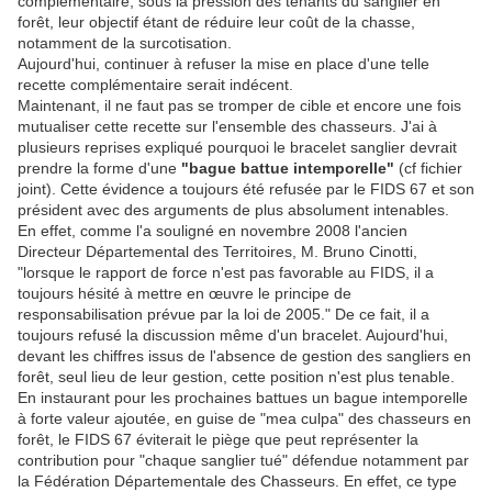
complémentaire, sous la pression des tenants du sanglier en
forêt, leur objectif étant de réduire leur coût de la chasse,
notamment de la surcotisation.
Aujourd'hui, continuer à refuser la mise en place d'une telle
recette complémentaire serait indécent.
Maintenant, il ne faut pas se tromper de cible et encore une fois
mutualiser cette recette sur l'ensemble des chasseurs. J'ai à
plusieurs reprises expliqué pourquoi le bracelet sanglier devrait
prendre la forme d'une
"bague battue intemporelle"
(cf fichier
joint). Cette évidence a toujours été refusée par le FIDS 67 et son
président avec des arguments de plus absolument intenables.
En effet, comme l'a souligné en novembre 2008 l'ancien
Directeur Départemental des Territoires, M. Bruno Cinotti,
"lorsque le rapport de force n'est pas favorable au FIDS, il a
toujours hésité à mettre en œuvre le principe de
responsabilisation prévue par la loi de 2005." De ce fait, il a
toujours refusé la discussion même d'un bracelet. Aujourd'hui,
devant les chiffres issus de l'absence de gestion des sangliers en
forêt, seul lieu de leur gestion, cette position n'est plus tenable.
En instaurant pour les prochaines battues un bague intemporelle
à forte valeur ajoutée, en guise de "mea culpa" des chasseurs en
forêt, le FIDS 67 éviterait le piège que peut représenter la
contribution pour "chaque sanglier tué" défendue notamment par
la Fédération Départementale des Chasseurs. En effet, ce type