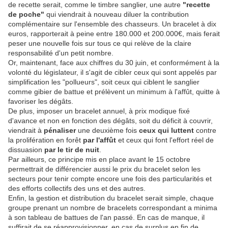
de recette serait, comme le timbre sanglier, une autre
"recette
de poche"
qui viendrait à nouveau diluer la contribution
complémentaire sur l'ensemble des chasseurs. Un bracelet à dix
euros, rapporterait à peine entre 180.000 et 200.000€, mais ferait
peser une nouvelle fois sur tous ce qui relève de la claire
responsabilité d'un petit nombre.
Or, maintenant, face aux chiffres du 30 juin, et conformément à la
volonté du législateur, il s'agit de cibler ceux qui sont appelés par
simplification les "pollueurs", soit ceux qui ciblent le sanglier
comme gibier de battue et prélèvent un minimum à l'affût, quitte à
favoriser les dégâts.
De plus, imposer un bracelet annuel, à prix modique fixé
d'avance et non en fonction des dégâts, soit du déficit à couvrir,
viendrait à
pénaliser
une deuxième fois
ceux qui luttent
contre
la prolifération en forêt
par l'affût
et ceux qui font l'effort réel de
dissuasion
par le tir de nuit
.
Par ailleurs, ce principe mis en place avant le 15 octobre
permettrait de différencier aussi le prix du bracelet selon les
secteurs pour tenir compte encore une fois des particularités et
des efforts collectifs des uns et des autres.
Enfin, la gestion et distribution du bracelet serait simple, chaque
groupe prenant un nombre de bracelets correspondant a minima
à son tableau de battues de l'an passé. En cas de manque, il
suffirait de se réapprovisionner, en cas de surplus en fin de