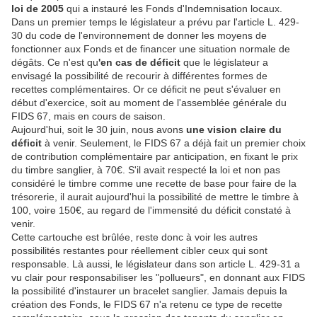
loi de 2005
qui a instauré les Fonds d'Indemnisation locaux.
Dans un premier temps le législateur a prévu par l'article L. 429-
30 du code de l'environnement de donner les moyens de
fonctionner aux Fonds et de financer une situation normale de
dégâts. Ce n'est qu
'en cas de déficit
que le législateur a
envisagé la possibilité de recourir à différentes formes de
recettes complémentaires. Or ce déficit ne peut s'évaluer en
début d'exercice, soit au moment de l'assemblée générale du
FIDS 67, mais en cours de saison.
Aujourd'hui, soit le 30 juin, nous avons
une vision claire du
déficit
à venir. Seulement, le FIDS 67 a déjà fait un premier choix
de contribution complémentaire par anticipation, en fixant le prix
du timbre sanglier, à 70€. S'il avait respecté la loi et non pas
considéré le timbre comme une recette de base pour faire de la
trésorerie, il aurait aujourd'hui la possibilité de mettre le timbre à
100, voire 150€, au regard de l'immensité du déficit constaté à
venir.
Cette cartouche est brûlée, reste donc à voir les autres
possibilités restantes pour réellement cibler ceux qui sont
responsable. Là aussi, le législateur dans son article L. 429-31 a
vu clair pour responsabiliser les "pollueurs", en donnant aux FIDS
la possibilité d'instaurer un bracelet sanglier. Jamais depuis la
création des Fonds, le FIDS 67 n'a retenu ce type de recette