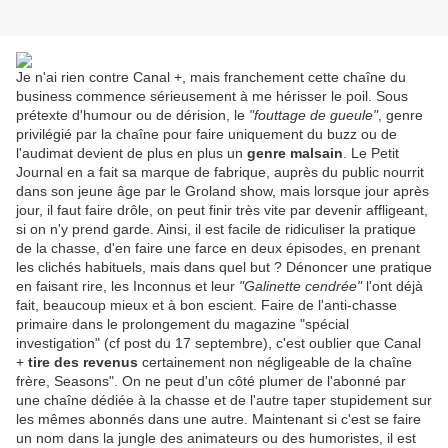
Je n'ai rien contre Canal +, mais franchement cette chaîne du
business commence sérieusement à me hérisser le poil. Sous
prétexte d'humour ou de dérision, le
"fouttage de gueule"
, genre
privilégié par la chaîne pour faire uniquement du buzz ou de
l'audimat devient de plus en plus un
genre malsain
. Le Petit
Journal en a fait sa marque de fabrique, auprès du public nourrit
dans son jeune âge par le Groland show, mais lorsque jour après
jour, il faut faire drôle, on peut finir très vite par devenir affligeant,
si on n'y prend garde. Ainsi, il est facile de ridiculiser la pratique
de la chasse, d'en faire une farce en deux épisodes, en prenant
les clichés habituels, mais dans quel but ? Dénoncer une pratique
en faisant rire, les Inconnus et leur
"Galinette cendrée"
l'ont déjà
fait, beaucoup mieux et à bon escient. Faire de l'anti-chasse
primaire dans le prolongement du magazine "spécial
investigation" (cf post du 17 septembre), c'est oublier que Canal
+
tire des revenus
certainement non négligeable de la chaîne
frère, Seasons". On ne peut d'un côté plumer de l'abonné par
une chaîne dédiée à la chasse et de l'autre taper stupidement sur
les mêmes abonnés dans une autre. Maintenant si c'est se faire
un nom dans la jungle des animateurs ou des humoristes, il est