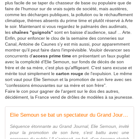
plus facile de se taper du chasseur de base ou populaire que de
faire de l'humour sur de vrais sujets de société, mais austères,
comme les décharges publiques, la pollution ou le réchauffement
climatique, thèmes absents du prime time et plutôt réservé à Arte
le soir. Maintenant si vous regardez le palmarès des audimats,
les
chaînes "guignols"
sont en baisse d'audience, sauf ... Arte.
Enfin, pour enfoncer le clou de la semaine des conneries sur
Canal, Antoine de Caunes s'y est mis aussi, pour apparemment
montrer qu'il peut faire dans l'imprévisible. Vouloir devancer ses
concurrents d'
access prime time
en présentant un faux pugilat
avec la complicité d'Elie Semoun, sur fonds de décès de son
frère et de sa mère, c'est plus qu'affligeant. C'est sans excuse et
mérite tout simplement le
carton rouge
de l'expulsion. Le même
sort vaut pour Elie Semoun et la promotion de son livre avec ses
"confessions émouvantes sur sa mère et son frère".
Faire le con pour gagner de l'argent sur le dos des autres,
décidément, la France vend de drôles de modèles à sa jeunesse.
Elie Semoun se bat un spectateur du Grand Journal ! (VIDEO)
Séquence étonnante au Grand Journal, Elie Semoun, invité
pour la promotion de son livre, s'est battu avec une
personne du public ! Il s'agissait, en fait, d'un énorme sketch