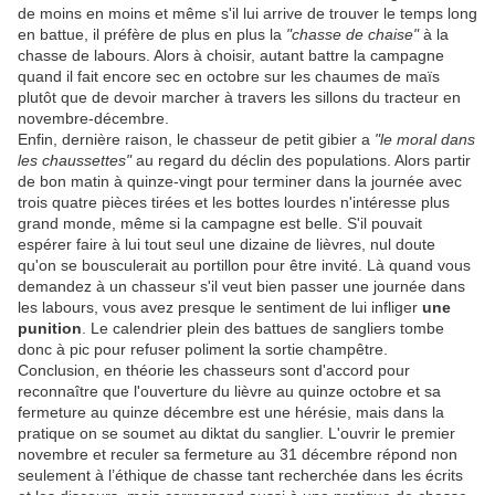
de moins en moins et même s'il lui arrive de trouver le temps long
en battue, il préfère de plus en plus la
"chasse de chaise"
à la
chasse de labours. Alors à choisir, autant battre la campagne
quand il fait encore sec en octobre sur les chaumes de maïs
plutôt que de devoir marcher à travers les sillons du tracteur en
novembre-décembre.
Enfin, dernière raison, le chasseur de petit gibier a
"le moral dans
les chaussettes"
au regard du déclin des populations. Alors partir
de bon matin à quinze-vingt pour terminer dans la journée avec
trois quatre pièces tirées et les bottes lourdes n'intéresse plus
grand monde, même si la campagne est belle. S'il pouvait
espérer faire à lui tout seul une dizaine de lièvres, nul doute
qu'on se bousculerait au portillon pour être invité. Là quand vous
demandez à un chasseur s'il veut bien passer une journée dans
les labours, vous avez presque le sentiment de lui infliger
une
punition
. Le calendrier plein des battues de sangliers tombe
donc à pic pour refuser poliment la sortie champêtre.
Conclusion, en théorie les chasseurs sont d'accord pour
reconnaître que l'ouverture du lièvre au quinze octobre et sa
fermeture au quinze décembre est une hérésie, mais dans la
pratique on se soumet au diktat du sanglier. L'ouvrir le premier
novembre et reculer sa fermeture au 31 décembre répond non
seulement à l’éthique de chasse tant recherchée dans les écrits