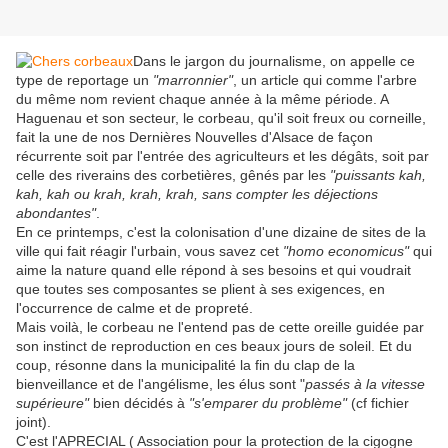
Dans le jargon du journalisme, on appelle ce
type de reportage un
"marronnier"
, un article qui comme l'arbre
du même nom revient chaque année à la même période. A
Haguenau et son secteur, le corbeau, qu'il soit freux ou corneille,
fait la une de nos Dernières Nouvelles d'Alsace de façon
récurrente soit par l'entrée des agriculteurs et les dégâts, soit par
celle des riverains des corbetières, gênés par les
"puissants kah,
kah, kah ou krah, krah, krah, sans compter les déjections
abondantes"
.
En ce printemps, c'est la colonisation d'une dizaine de sites de la
ville qui fait réagir l'urbain, vous savez cet
"homo economicus"
qui
aime la nature quand elle répond à ses besoins et qui voudrait
que toutes ses composantes se plient à ses exigences, en
l'occurrence de calme et de propreté.
Mais voilà, le corbeau ne l'entend pas de cette oreille guidée par
son instinct de reproduction en ces beaux jours de soleil. Et du
coup, résonne dans la municipalité la fin du clap de la
bienveillance et de l'angélisme, les élus sont "
passés à la vitesse
supérieure"
bien décidés à
"s'emparer du problème"
(cf fichier
joint).
C'est l'APRECIAL ( Association pour la protection de la cigogne