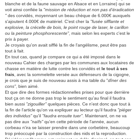
blanche et de la faune sauvage en Alsace et en Lorraine) qui se
voit ainsi confiée la
"mission de réduction et non pas d'éradication
"
des corvidés, moyennant un beau chèque de 6.000€ auxquels
s'ajoutent 4.000€ de matériel. C'est cher la
"fusée sifflante et
explosive, la crécelle de bois, le point rouge de laser, le carillon
ou la peinture phosphorescente"
, mais selon les experts c'est le
prix à payer.
Je croyais qu'on avait sifflé la fin de l'angélisme, peut être pas
tout à fait.
En tout cas, quand je compare ce qui a été imposé dans le
nouveau Cahier des charges par les communes aux locataires de
chasse en matière de lutte contre les corvidés et
le tout à ses
frais
, avec la sommelette versée aux défenseurs de la cigogne,
je crois que je suis de nouveau assis à ma table du "
dîner des
cons"
, bien aimé.
Et que dire des formes rédactionnelles prises pour que derrière
tout ça on ne donne pas trop le sentiment qu'au final il faudra
bien aussi
"zigouiller"
quelques pièces. Ce n'est donc que tout à
la fin de l'article qu'on va expliquer au lecteur qu'il faudra
"piéger
des individus"
qu'il
"faudra ensuite tuer"
. Maintenant, on ne va
pas dire aux
"naïfs"
qu'en cette période de l'année, aucun
corbeau n'ira se laisser prendre dans une corbetière, beaucoup
trop préoccupé par la construction des nids et la reproduction.