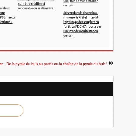
nuit, être crédible et
les deux
reponsable ou se démettre...
s uns
Séisme dans la chasse bas-
 1968, mieux
rhinoise, le Préfet interdit
métrique ?
l'agrainage des sangliers en
forêt. La FDC 67 riposte par
une grande manifestation
demain
er
De la pyrale du buis au pastis ou la chaîne de la pyrale du buis !