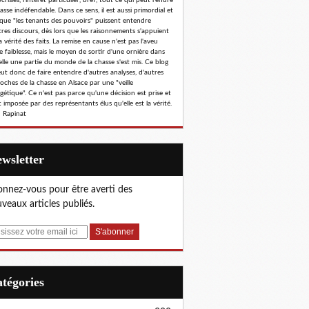
risies, l'intérêt particulier, bref, tout ce qui peut rendre
hasse indéfendable. Dans ce sens, il est aussi primordial et
 que "les tenants des pouvoirs" puissent entendre
tres discours, dès lors que les raisonnements s'appuient
a vérité des faits. La remise en cause n'est pas l'aveu
e faiblesse, mais le moyen de sortir d'une ornière dans
elle une partie du monde de la chasse s'est mis. Ce blog
eut donc de faire entendre d'autres analyses, d'autres
oches de la chasse en Alsace par une "veille
gétique". Ce n'est pas parce qu'une décision est prise et
 imposée par des représentants élus qu'elle est la vérité.
 Rapinat
Newsletter
nnez-vous pour être averti des
veaux articles publiés.
Catégories