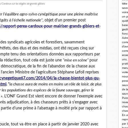
tête
/Cardoux sur les dégâts de grands gibiers
savoi
voir
r l'équilibre agro-sylvo cynégétique pour une pleine maîtrise
un p
égâts à l'échelle nationale"
, objet d'un premier post
quié
base
/rapport-perea-cardoux-pour-mairiser-grands-gibiers-et-
gest
fonc
Admi
 des syndicats agricoles et forestiers, savamment
comm
d'av
éfets, des élus et des médias, ont été reçues cinq sur
comm
 compte tenu des orientations données aux rapporteurs par
ense
uns,
la rédaction, tout cela est juste une
"mise en scène"
pour
prat
et démocratique, de la fin de l'abandon de la chasse aux
mena
'ancien Ministre de l'agriculture Stéphane Lefoll reprises
voil
nous
ecynegetique67.com/2014/04/la-chasse-bientot-plus-qu-
poss
html
.
"
la chasse aura de moins en moins un rôle de loisir, de plus
sauv
de l
er les populations des espèces de la faune sauvage, gérer le
sauv
 ».
L'ONF Grand Est vient encore de donner l'exemple avec
Puis
rès adjudication, à des chasseurs prêts à s'engager avec
reve
chass
partie d'une prime à l'abattage à moitié prix par rapport à
chas
En a
repr
boucle, tout va être en place à partir de janvier 2020 avec
par 