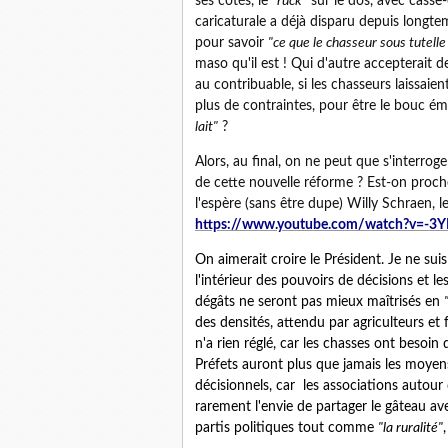
ses côtés, le
"ruck"
sur le dos, avec casse-
caricaturale a déjà disparu depuis longt
pour savoir
"ce que le chasseur sous tutelle
maso qu'il est ! Qui d'autre accepterait d
au contribuable, si les chasseurs laissaien
plus de contraintes, pour être le bouc ém
lait"
?
Alors, au final, on ne peut que s'interrog
de cette nouvelle réforme ? Est-on proc
l'espère (sans être dupe) Willy Schraen, l
https://www.youtube.com/watch?v=-3
On aimerait croire le Président. Je ne su
l'intérieur des pouvoirs de décisions et l
dégâts ne seront pas mieux maîtrisés en
des densités, attendu par agriculteurs et 
n'a rien réglé, car les chasses ont besoin 
Préfets auront plus que jamais les moyens
décisionnels, car les associations autour
rarement l'envie de partager le gâteau av
partis politiques tout comme
"la ruralité"