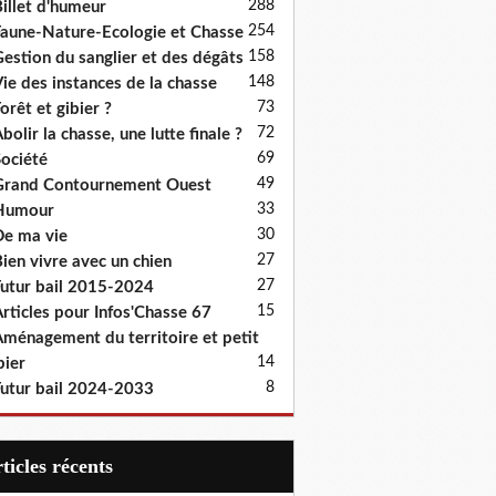
288
illet d'humeur
254
aune-Nature-Ecologie et Chasse
158
estion du sanglier et des dégâts
148
ie des instances de la chasse
73
orêt et gibier ?
72
bolir la chasse, une lutte finale ?
69
ociété
49
rand Contournement Ouest
33
Humour
30
e ma vie
27
ien vivre avec un chien
27
utur bail 2015-2024
15
rticles pour Infos'Chasse 67
ménagement du territoire et petit
14
bier
8
utur bail 2024-2033
articles récents