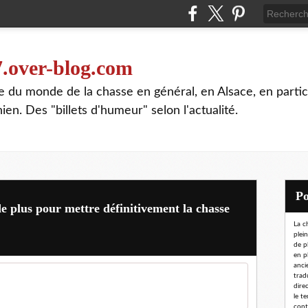
7.over-blog.com
te du monde de la chasse en général, en Alsace, en partic
n. Des "billets d'humeur" selon l'actualité.
 plus pour mettre définitivement la chasse
La c
plei
de p
en p
ancie
trad
dire
le t
conta