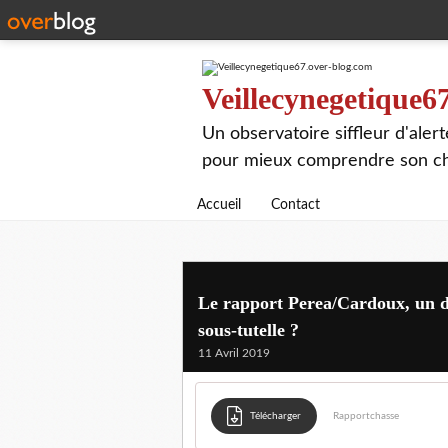
Veillecynegetique6
Un observatoire siffleur d'aler
pour mieux comprendre son chie
Accueil
Contact
Le rapport Perea/Cardoux, un de
sous-tutelle ?
11 Avril 2019
Télécharger
Rapportchasse