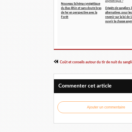
Nouveau Schéma cynégétique
du Bas-Rhin et sans doute bras
Dégâts de sangliers, 
de fer en perspective avec la
alternatives, pour le
Forêt
revenir sur la loi de
ouvrir la chasse asy
Coût et conseils autour du tir de nuit du sangli
Commenter cet article
Ajouter un commentaire