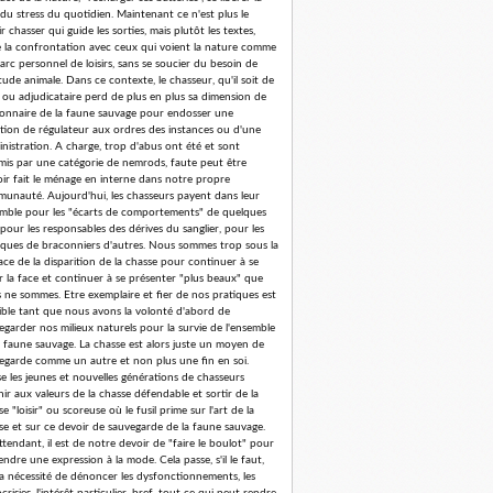
 du stress du quotidien. Maintenant ce n'est plus le
r chasser qui guide les sorties, mais plutôt les textes,
e la confrontation avec ceux qui voient la nature comme
arc personnel de loisirs, sans se soucier du besoin de
tude animale. Dans ce contexte, le chasseur, qu'il soit de
 ou adjudicataire perd de plus en plus sa dimension de
ionnaire de la faune sauvage pour endosser une
tion de régulateur aux ordres des instances ou d'une
nistration. A charge, trop d'abus ont été et sont
is par une catégorie de nemrods, faute peut être
oir fait le ménage en interne dans notre propre
unauté. Aujourd'hui, les chasseurs payent dans leur
mble pour les "écarts de comportements" de quelques
 pour les responsables des dérives du sanglier, pour les
iques de braconniers d'autres. Nous sommes trop sous la
ce de la disparition de la chasse pour continuer à se
er la face et continuer à se présenter "plus beaux" que
 ne sommes. Etre exemplaire et fier de nos pratiques est
ible tant que nous avons la volonté d'abord de
egarder nos milieux naturels pour la survie de l'ensemble
a faune sauvage. La chasse est alors juste un moyen de
egarde comme un autre et non plus une fin en soi.
se les jeunes et nouvelles générations de chasseurs
nir aux valeurs de la chasse défendable et sortir de la
e "loisir" ou scoreuse où le fusil prime sur l'art de la
se et sur ce devoir de sauvegarde de la faune sauvage.
ttendant, il est de notre devoir de "faire le boulot" pour
endre une expression à la mode. Cela passe, s'il le faut,
la nécessité de dénoncer les dysfonctionnements, les