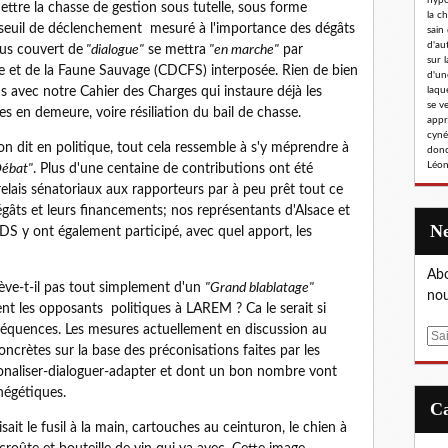
hypoc
mettre la chasse de gestion sous tutelle, sous forme
la c
 seuil de déclenchement mesuré à l'importance des dégâts
sain
d'au
us couvert de
"dialogue"
se mettra
"en marche"
par
sur l
 et de la Faune Sauvage (CDCFS) interposée. Rien de bien
d'un
s avec notre Cahier des Charges qui instaure déjà les
laqu
se v
 en demeure, voire résiliation du bail de chasse.
appr
cyné
n dit en politique, tout cela ressemble à s'y méprendre à
donc
Léon
Débat"
. Plus d'une centaine de contributions ont été
elais sénatoriaux aux rapporteurs par à peu prêt tout ce
égâts et leurs financements; nos représentants d'Alsace et
DS y ont également participé, avec quel apport, les
Abo
ève-t-il pas tout simplement d'un
"Grand blablatage"
nou
nt les opposants politiques à LAREM ? Ca le serait si
nséquences. Les mesures actuellement en discussion au
E
oncrètes sur la base des préconisations faites par les
m
tionaliser-dialoguer-adapter et dont un bon nombre vont
a
négétiques.
i
l
isait le fusil à la main, cartouches au ceinturon, le chien à