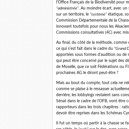
l'Office Français de la Biodiversité pour 
"administrée"
. Au moindre écart, avec un
sur un territoire, le
"système"
étatique, so
Commission Départementale de la Chasse
innovant toutefois pour nous les Alsacien
Commissions consultatives (4C) avec mises
Au final, du côté de la méthode, comme o
ce qui s'est fait dans le cadre du
"Grand 
apportées sous formes d'audition ou de r
qui peut être concerné par le sujet des d
de Moselle, que ce soit Fédérations ou FI
prochaines AG le diront peut-être ?
Mais au bout du compte, tout cela ne rel
comme se plaise à le ressasser actuelleme
derrière, les lobbyings restaient sans co
Sénat dans le cadre de l'OFB, vont être c
rapporteurs dans les trois chapitres : ra
devoir être reprises dans les Schémas Cy
Il fut un temps où partir à la chasse se fa