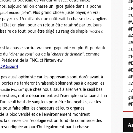
croûte et bouteille de vin qui va avec. Cette image
#B
emps, aujourd'hui on chasse un gros guide dans la poche
#F
 peut encore faire"
. Plus grand chose, juste payer, en vrai
#G
e payer les 15 milliards que coûterait la chasse des sangliers
#V
t l'Etat en plan, pour en retour être ratatiné par toujours
#F
issaire de tout, pour être érigé au rang de simple
"vache à
#A
#S
er si la chasse sortira vraiment gagnante ou plutôt perdante
#G
he du
"dîner de cons"
ou de la
"chasse de demain"
, comme
#
e Président de la FNC, cf
l’interview
#D
YDAGrzor4
#B
#F
is pas aussi optimiste car les opposants sont dorénavant à
es portes ne tarderont vraisemblablement pas à claquer, les
#A
"vieille France"
que chez nous, sauf à aller vers le seuil bas
#A
forestiers, notre département est l'exemple où la taxe à l'ha
gi
d'un seuil haut de sangliers pour être finançables, car les
#F
 pour faire plier les chasseurs et leurs organes
 de la biodiversité et de l'environnement montrent
ec la chasse, car l'écologie est un fond de commerce des
, revendiquée aujourd'hui également par la chasse.