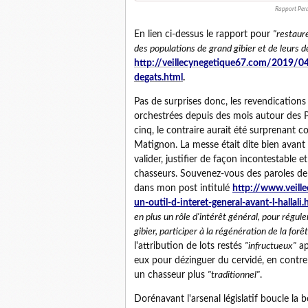
Rapport Pera
En lien ci-dessus le rapport pour
"restaure
des populations de grand gibier et de leurs d
http://veillecynegetique67.com/2019/04
degats.html
.
Pas de surprises donc, les revendications
orchestrées depuis des mois autour des Pr
cinq, le contraire aurait été surprenant
Matignon. La messe était dite bien avant 
valider, justifier de façon incontestable 
chasseurs. Souvenez-vous des paroles de l
dans mon post intitulé
http://www.veill
un-outil-d-interet-general-avant-l-hallali.
en plus un rôle d'intérêt général, pour régul
gibier, participer à la régénération de la forêt
l'attribution de lots restés
"infructueux"
ap
eux pour dézinguer du cervidé, en contre 
un chasseur plus
"traditionnel"
.
Dorénavant l'arsenal législatif boucle la 