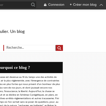
Connexion
+
Créer mon blog
ulier. Un blog
Pourquoi ce blog ?
hasse est devenue au fil du temps une des activités de
n air la plus réglementée, avec l'émergence de contraintes
lus en plus fortes qui nous privent d'un bonheur de plus
lus rare de nos jours, et dont jouissait encore nos
ns, l'insouciance, la liberté. Aujourd'hui, la chasse se
uit et se décline en Schémas Cynégétiques, en plans, en
ctives-arrêtés-réglementations et autres tracasseries. Fini
emps où l'on sortait sans se poser de questions, pour, au
ct de la nature, "recharger ses batteries", se libérer la