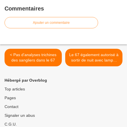
Commentaires
Ajouter un commentaire
< Pas d'analyses trichines
Le 67 également autorisé à
des sangliers dans le 67
sortir de nuit avec lampe,
mais aussi avec adaptateur
intensificateur de lumière >
Hébergé par Overblog
Top articles
Pages
Contact
Signaler un abus
C.G.U.