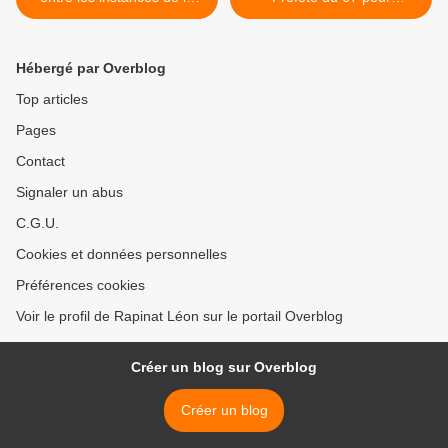
chasse du 67 et les Sevices
comprendre la diférence de
?
traitement de dossier entre
blaireau et sanglier >
Hébergé par Overblog
Top articles
Pages
Contact
Signaler un abus
C.G.U.
Cookies et données personnelles
Préférences cookies
Voir le profil de Rapinat Léon sur le portail Overblog
Créer un blog sur Overblog
Créer un blog