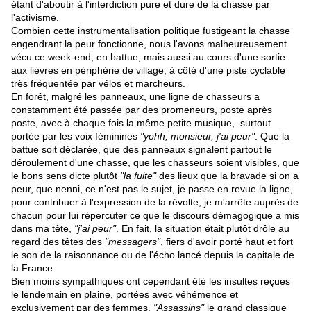
étant d'aboutir à l'interdiction pure et dure de la chasse par
l'activisme.
Combien cette instrumentalisation politique fustigeant la chasse
engendrant la peur fonctionne, nous l'avons malheureusement
vécu ce week-end, en battue, mais aussi au cours d'une sortie
aux lièvres en périphérie de village, à côté d'une piste cyclable
très fréquentée par vélos et marcheurs.
En forêt, malgré les panneaux, une ligne de chasseurs a
constamment été passée par des promeneurs, poste après
poste, avec à chaque fois la même petite musique, surtout
portée par les voix féminines
"yohh, monsieur, j'ai peur"
. Que la
battue soit déclarée, que des panneaux signalent partout le
déroulement d'une chasse, que les chasseurs soient visibles, que
le bons sens dicte plutôt
"la fuite"
des lieux que la bravade si on a
peur, que nenni, ce n'est pas le sujet, je passe en revue la ligne,
pour contribuer à l'expression de la révolte, je m'arrête auprès de
chacun pour lui répercuter ce que le discours démagogique a mis
dans ma tête,
"j'ai peur"
. En fait, la situation était plutôt drôle au
regard des têtes des
"messagers"
, fiers d'avoir porté haut et fort
le son de la raisonnance ou de l'écho lancé depuis la capitale de
la France.
Bien moins sympathiques ont cependant été les insultes reçues
le lendemain en plaine, portées avec véhémence et
exclusivement par des femmes.
"Assassins"
le grand classique