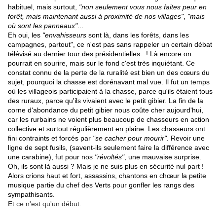
habituel, mais surtout,
"non seulement vous nous faites peur en
forêt, mais maintenant aussi à proximité de nos villages"
,
"mais
où sont les panneaux"
...
Eh oui, les
"envahisseurs
sont là, dans les forêts, dans les
campagnes, partout", ce n'est pas sans rappeler un certain débat
télévisé au dernier tour des présidentielles. ! Là encore on
pourrait en sourire, mais sur le fond c'est très inquiétant. Ce
constat connu de la perte de la ruralité est bien un des cœurs du
sujet, pourquoi la chasse est dorénavant mal vue. Il fut un temps
où les villageois participaient à la chasse, parce qu'ils étaient tous
des ruraux, parce qu'ils vivaient avec le petit gibier. La fin de la
corne d'abondance du petit gibier nous coûte cher aujourd'hui,
car les rurbains ne voient plus beaucoup de chasseurs en action
collective et surtout régulièrement en plaine. Les chasseurs ont
fini contraints et forcés par
"se cacher pour mourir"
. Revoir une
ligne de sept fusils, (savent-ils seulement faire la différence avec
une carabine), fut pour nos
"révoltés"
, une mauvaise surprise.
Oh, ils sont là aussi ? Mais je ne suis plus en sécurité nul part !
Alors crions haut et fort, assassins, chantons en chœur la petite
musique partie du chef des Verts pour gonfler les rangs des
sympathisants.
Et ce n'est qu'un début.