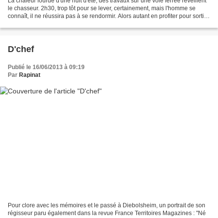
La chaleur lourde d'une nuit d'été, des travaux sur une voie ferrée réveillent
le chasseur. 2h30, trop tôt pour se lever, certainement, mais l'homme se
connaît, il ne réussira pas à se rendormir. Alors autant en profiter pour sortir
retrouver sur un pré,...
D'chef
Publié le 16/06/2013 à 09:19
Par
Rapinat
Pour clore avec les mémoires et le passé à Diebolsheim, un portrait de son
régisseur paru également dans la revue France Territoires Magazines : "Né