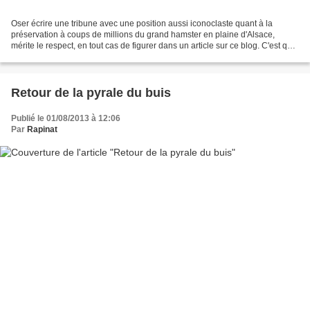
Oser écrire une tribune avec une position aussi iconoclaste quant à la
préservation à coups de millions du grand hamster en plaine d'Alsace,
mérite le respect, en tout cas de figurer dans un article sur ce blog. C'est que
Jean-Claude Guénot n'y va pas...
Retour de la pyrale du buis
Publié le 01/08/2013 à 12:06
Par
Rapinat