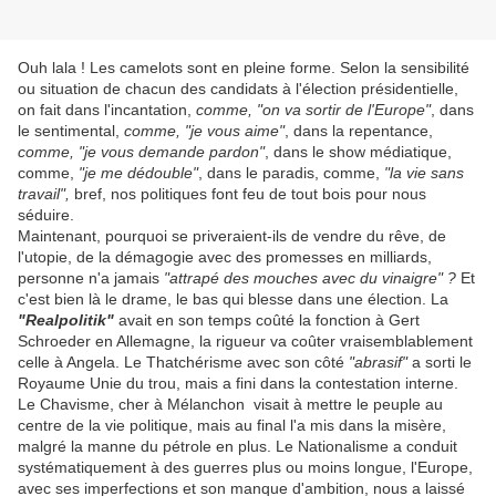
Ouh lala ! Les camelots sont en pleine forme. Selon la sensibilité
ou situation de chacun des candidats à l'élection présidentielle,
on fait dans l'incantation,
comme, "on va sortir de l'Europe"
, dans
le sentimental,
comme, "je vous aime"
, dans la repentance,
comme, "je vous demande pardon"
, dans le show médiatique,
comme,
"je me dédouble"
, dans le paradis, comme,
"la vie sans
travail",
bref, nos politiques font feu de tout bois pour nous
séduire.
Maintenant, pourquoi se priveraient-ils de vendre du rêve, de
l'utopie, de la démagogie avec des promesses en milliards,
personne n'a jamais
"attrapé des mouches avec du vinaigre" ?
Et
c'est bien là le drame, le bas qui blesse dans une élection. La
"Realpolitik"
avait en son temps coûté la fonction à Gert
Schroeder en Allemagne, la rigueur va coûter vraisemblablement
celle à Angela. Le Thatchérisme avec son côté
"abrasif"
a sorti le
Royaume Unie du trou, mais a fini dans la contestation interne.
Le Chavisme, cher à Mélanchon visait à mettre le peuple au
centre de la vie politique, mais au final l'a mis dans la misère,
malgré la manne du pétrole en plus. Le Nationalisme a conduit
systématiquement à des guerres plus ou moins longue, l'Europe,
avec ses imperfections et son manque d'ambition, nous a laissé