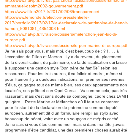
http://www.hatvp.fr/livrest pas chose facileaison/dossiers/macron-
emmanuel-dspfm2692-gouvernement.pdf
https://www.fillon2017.fr/2017/02/06/transparence/
http://www.lemonde.fr/election-presidentielle-
2017/portfolio/2017/02/17/la-declaration-de-patrimoine-de-benoit-
hamon_5081081_4854003.html
http://www.hatvp.fr/livraison/dossiers/melenchon-jean-luc-di-
europe.pdf
http://www.hatvp.fr/livraison/dossiers/le-pen-marine-di-europe.pdf
Je ne sais pour vous, mais moi, c'est beaucoup de : ? ! ... , à
l'exception de Fillon et Macron. Il y a du revenu, du placement,
de la diversification, du patrimoine, de la défiscalisation qui laisse
à supposer une gestion style
"bon père de famille"
selon les
ressources. Pour les trois autres, il va falloir attendre, même si
pour Hamon il y a quelques indications, en premier ses revenus
d'élus, ça gagne tout de même bien, ses deux appartements non
localisés, ses prêts et son Opel Corsa... Vu comme cela, pas très
rassurant, mais c'est sans doute sa compagne, cadre chez LVMH
qui gère... Reste Marine et Mélanchon où il faut se contenter
pour l'instant de la déclaration de patrimoine comme député
européen, autrement dit d'un formulaire rempli au stylo avec
beaucoup de néant, voire avec un soupçon de mépris caché...
Je ne sais si vous êtes comme moi, mais si dans ma tête j'avais
programmé d'être candidat, une des premières choses aurait été