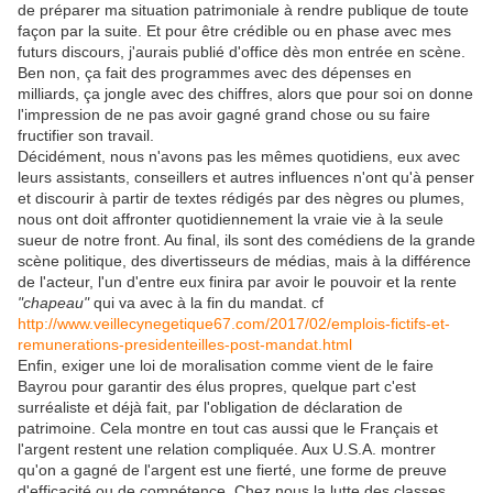
de préparer ma situation patrimoniale à rendre publique de toute
façon par la suite. Et pour être crédible ou en phase avec mes
futurs discours, j'aurais publié d'office dès mon entrée en scène.
Ben non, ça fait des programmes avec des dépenses en
milliards, ça jongle avec des chiffres, alors que pour soi on donne
l'impression de ne pas avoir gagné grand chose ou su faire
fructifier son travail.
Décidément, nous n'avons pas les mêmes quotidiens, eux avec
leurs assistants, conseillers et autres influences n'ont qu'à penser
et discourir à partir de textes rédigés par des nègres ou plumes,
nous ont doit affronter quotidiennement la vraie vie à la seule
sueur de notre front. Au final, ils sont des comédiens de la grande
scène politique, des divertisseurs de médias, mais à la différence
de l'acteur, l'un d'entre eux finira par avoir le pouvoir et la rente
"chapeau"
qui va avec à la fin du mandat. cf
http://www.veillecynegetique67.com/2017/02/emplois-fictifs-et-
remunerations-presidenteilles-post-mandat.html
Enfin, exiger une loi de moralisation comme vient de le faire
Bayrou pour garantir des élus propres, quelque part c'est
surréaliste et déjà fait, par l'obligation de déclaration de
patrimoine. Cela montre en tout cas aussi que le Français et
l'argent restent une relation compliquée. Aux U.S.A. montrer
qu'on a gagné de l'argent est une fierté, une forme de preuve
d'efficacité ou de compétence. Chez nous la lutte des classes