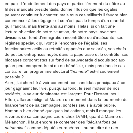
en paix. L'endettement des pays et particulièrement du nôtre au
fil des mandats présidentiels, donne l'illusion que les cigales
peuvent continuer à chanter, mais tous ces milliards il faudra bien
commencer à les dégager et ce n'est pas le temps d'un mandat
qu'il faudra, mais trente ans au moins. Hélas, si on fait une
lecture objective de notre situation, de notre pays, avec ses
divisions sur fond d'immigration incontrôlée ou d'insécurité, ses
régimes spéciaux qui vont à l'encontre de l'égalité, ses
fonctionnaires actifs ou retraités opposés aux salariés, ses chefs
de petites entreprises noyés dans la paperasse et le contrôle, ses
blocages corporatistes sur fond de sauvegarde d'acquis sociaux
qu'on peut comprendre si on en bénéficie, mais pas dans le cas
contraire, un programme électoral
"honnête"
est-il seulement
possible ?
Alors, j'ai cherché à voir comment nos candidats principaux à ce
jour gagnaient leur vie, puisqu'au fond, le seul moteur de nos
sociétés, la valeur dominante est l'argent. Pour l'instant, seul
Fillon, affaires oblige et Macron un moment dans la tourmente du
financement de sa campagne, sont les seuls à avoir publié.
Hamon a bien donné quelques indications, mais il manque les
revenus de sa compagne cadre chez LVMH, quant à Marine et
Mélanchon, il faut encore se contenter des
"déclarations de
patrimoine"
comme députés européens... autant dire de rien.