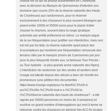
chasse est ce qui se produit actuellement en Chartreuse,
avec la décision du Marquis de Quinsonnas d'interdire son
domaine (qui couvre 20% de la réserve naturelle des Hauts
de Chartreuse) aux randonneurs, pour le réserver
exclusivement à des chasseurs le plus souvent étrangers qui
paient entre 10000 et 35000 euros pour le plaisir d'aller
chasser le chamois, souvent dans la neige (pratique
autorisée par arrêté préfectoral en Isère). Le marquis argue
de la sur-fréquentation pour justifier son interdiction, mais ceci
est nié par les faits, la réserve naturelle ayant placé des
écocompteurs qui montrent une fréquentation minuscule des
terrains cités par le marquis (moins de 3 personnes par jour
pour le plus fréquenté d'entre eux, la fameuse Tour Percée -
ou Tour Isabelle - la plus grande arche naturelle des Alpes).
L'interdiction de randonner sur des sentes et sentiers dont
l'usage est attesté depuis des siècles a bien sûr révolté les
promeneurs (une pétition très documentée -
https://www.change.org/p/pour-la-libert%C3%A9-d-
acc%C3%A8s-%C3%A0-tout-e-s-%C3%A0-la-
r%C3%A9serve-naturelle-des-hauts-de-chartreuse? - a été
signée par 35000 personnes en moins de 3 semaines) et
soulève un grand nombre d'interrogations qui vont à terme se
retourner contre les chasseurs en général (les ACCAs locales