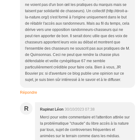
ne voient pas d'un bon œil les pratiques du marquis mais se
taisent par solidarité de chasseurs). Un collectif (http://droit-a-
la-nature.org/) s'est formé à l'origine uniquement dans le but
de rétablir l'accès aux randonneurs. Mais au fil du temps, cela
dérive vers une opposition randonneurs-chasseurs qui ne
peut rien apporter de bon. Il serait donc utile que des voix de
chasseurs apportent leurs voix au débat et montrent que
l'ensemble des chasseurs ne souscrit pas aux pratiques de M.
de Quinsonnas. Ceci ne peut que rendre la chasse plus
défendable et veille cynégétique 67 me semble
particulièrement crédible pour faire cela. Bien à vous, JR
Bouvier ps: si d'aventure ce blog publie une opinion sur ce
sujet, je suis bien sûr intéressé à le savoir et à le diffuser.
Répondre
R
Rapinat Léon
30/10/2023 07:38
Merci pour votre commentaire et l'attention attirée sur
la problématique "chaude" du libre accès à la nature
par tous, sujet de controverses fréquentes et
animées sur le terrain comme dans les médias.