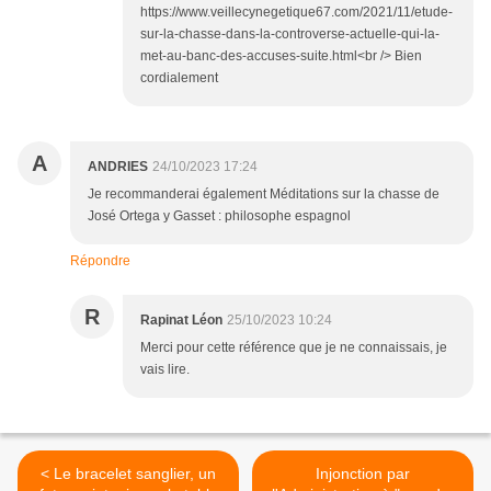
https://www.veillecynegetique67.com/2021/11/etude-
sur-la-chasse-dans-la-controverse-actuelle-qui-la-
met-au-banc-des-accuses-suite.html<br /> Bien
cordialement
A
ANDRIES
24/10/2023 17:24
Je recommanderai également Méditations sur la chasse de
José Ortega y Gasset : philosophe espagnol
Répondre
R
Rapinat Léon
25/10/2023 10:24
Merci pour cette référence que je ne connaissais, je
vais lire.
< Le bracelet sanglier, un
Injonction par