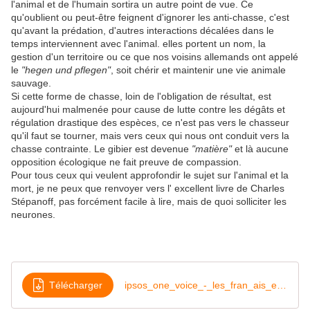
l'animal et de l'humain sortira un autre point de vue. Ce
qu'oublient ou peut-être feignent d'ignorer les anti-chasse, c'est
qu'avant la prédation, d'autres interactions décalées dans le
temps interviennent avec l'animal. elles portent un nom, la
gestion d'un territoire ou ce que nos voisins allemands ont appelé
le
"hegen und pflegen"
, soit chérir et maintenir une vie animale
sauvage.
Si cette forme de chasse, loin de l'obligation de résultat, est
aujourd'hui malmenée pour cause de lutte contre les dégâts et
régulation drastique des espèces, ce n'est pas vers le chasseur
qu'il faut se tourner, mais vers ceux qui nous ont conduit vers la
chasse contrainte. Le gibier est devenue
"matière"
et là aucune
opposition écologique ne fait preuve de compassion.
Pour tous ceux qui veulent approfondir le sujet sur l'animal et la
mort, je ne peux que renvoyer vers l' excellent livre de Charles
Stépanoff, pas forcément facile à lire, mais de quoi solliciter les
neurones.
Télécharger
ipsos_one_voice_-_les_fran_ais_et_la_chasse_vague_4_-_2023-1