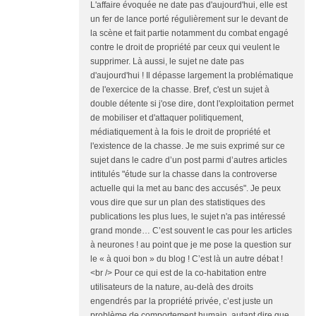
L'affaire évoquée ne date pas d'aujourd'hui, elle est
un fer de lance porté régulièrement sur le devant de
la scène et fait partie notamment du combat engagé
contre le droit de propriété par ceux qui veulent le
supprimer. Là aussi, le sujet ne date pas
d'aujourd'hui ! Il dépasse largement la problématique
de l'exercice de la chasse. Bref, c'est un sujet à
double détente si j'ose dire, dont l'exploitation permet
de mobiliser et d'attaquer politiquement,
médiatiquement à la fois le droit de propriété et
l'existence de la chasse. Je me suis exprimé sur ce
sujet dans le cadre d’un post parmi d’autres articles
intitulés "étude sur la chasse dans la controverse
actuelle qui la met au banc des accusés". Je peux
vous dire que sur un plan des statistiques des
publications les plus lues, le sujet n'a pas intéressé
grand monde… C’est souvent le cas pour les articles
à neurones ! au point que je me pose la question sur
le « à quoi bon » du blog ! C’est là un autre débat !
<br /> Pour ce qui est de la co-habitation entre
utilisateurs de la nature, au-delà des droits
engendrés par la propriété privée, c’est juste un
problème de comportement humain, autant dire que