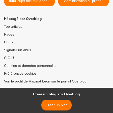
futur sujet mis sur la table
l'Administration à "prendre
pour payer les dégâts ?
possession" des bracelets
chevreuils. >
Hébergé par Overblog
Top articles
Pages
Contact
Signaler un abus
C.G.U.
Cookies et données personnelles
Préférences cookies
Voir le profil de Rapinat Léon sur le portail Overblog
Créer un blog sur Overblog
Créer un blog