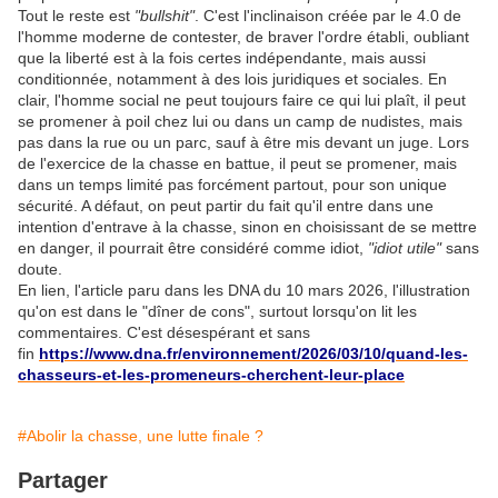
Tout le reste est
"bullshit"
. C'est l'inclinaison créée par le 4.0 de
l'homme moderne de contester, de braver l'ordre établi, oubliant
que la liberté est à la fois certes indépendante, mais aussi
conditionnée, notamment à des lois juridiques et sociales. En
clair, l'homme social ne peut toujours faire ce qui lui plaît, il peut
se promener à poil chez lui ou dans un camp de nudistes, mais
pas dans la rue ou un parc, sauf à être mis devant un juge. Lors
de l'exercice de la chasse en battue, il peut se promener, mais
dans un temps limité pas forcément partout, pour son unique
sécurité. A défaut, on peut partir du fait qu'il entre dans une
intention d'entrave à la chasse, sinon en choisissant de se mettre
en danger, il pourrait être considéré comme idiot,
"idiot utile"
sans
doute.
En lien, l'article paru dans les DNA du 10 mars 2026, l'illustration
qu'on est dans le "dîner de cons", surtout lorsqu'on lit les
commentaires. C'est désespérant et sans
fin
https://www.dna.fr/environnement/2026/03/10/quand-les-
chasseurs-et-les-promeneurs-cherchent-leur-place
#Abolir la chasse, une lutte finale ?
Partager