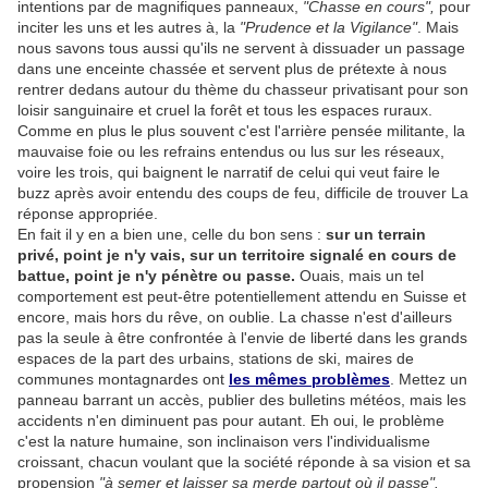
intentions par de magnifiques panneaux,
"Chasse en cours",
pour
inciter les uns et les autres à, la
"Prudence et la Vigilance"
. Mais
nous savons tous aussi qu'ils ne servent à dissuader un passage
dans une enceinte chassée et servent plus de prétexte à nous
rentrer dedans autour du thème du chasseur privatisant pour son
loisir sanguinaire et cruel la forêt et tous les espaces ruraux.
Comme en plus le plus souvent c'est l'arrière pensée militante, la
mauvaise foie ou les refrains entendus ou lus sur les réseaux,
voire les trois, qui baignent le narratif de celui qui veut faire le
buzz après avoir entendu des coups de feu, difficile de trouver La
réponse appropriée.
En fait il y en a bien une, celle du bon sens :
sur un terrain
privé, point je n'y vais, sur un territoire signalé en cours de
battue, point je n'y pénètre ou passe.
Ouais, mais un tel
comportement est peut-être potentiellement attendu en Suisse et
encore, mais hors du rêve, on oublie. La chasse n'est d'ailleurs
pas la seule à être confrontée à l'envie de liberté dans les grands
espaces de la part des urbains, stations de ski, maires de
communes montagnardes ont
les mêmes problèmes
. Mettez un
panneau barrant un accès, publier des bulletins météos, mais les
accidents n'en diminuent pas pour autant. Eh oui, le problème
c'est la nature humaine, son inclinaison vers l'individualisme
croissant, chacun voulant que la société réponde à sa vision et sa
propension
"à semer et laisser sa merde partout où il passe".