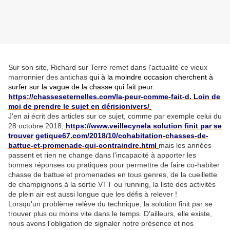
Sur son site, Richard sur Terre remet dans l'actualité ce vieux
marronnier des antichas
qui à la moindre occasion cherchent à
surfer sur la vague de la chasse qui fait peur
.
https://chasseseternelles.com/la-peur-comme-fait-d. Loin de
moi de prendre le sujet en dérisionivers/
J'en ai écrit des articles sur ce sujet, comme par exemple celui du
28 octobre 2018,
https://www.veillecynela solution finit par se
trouver getique67.com/2018/10/cohabitation-chasses-de-
battue-et-promenade-qui-contraindre.html
mais les années
passent et rien ne change dans l'incapacité à apporter les
bonnes réponses ou pratiques pour permettre de faire co-habiter
chasse de battue et promenades en tous genres, de la cueillette
de champignons à la sortie VTT ou running, la liste des activités
de plein air est aussi longue que les défis à relever !
Lorsqu'un problème relève du technique, la solution finit par se
trouver plus ou moins vite dans le temps. D'ailleurs, elle existe,
nous avons l'obligation de signaler notre présence et nos