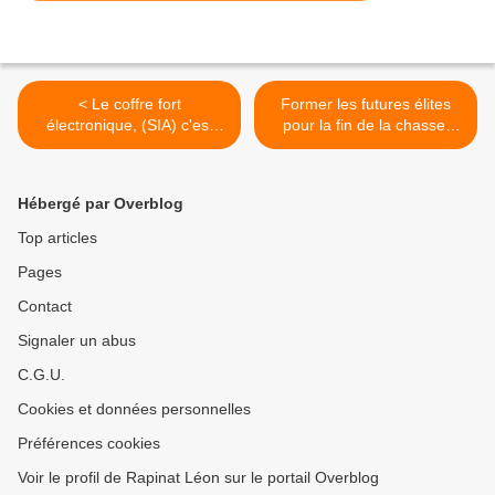
< Le coffre fort
Former les futures élites
électronique, (SIA) c'est
pour la fin de la chasse,
maintenant
deuxième mi-temps du
match pro-anti-chasse >
Hébergé par Overblog
Top articles
Pages
Contact
Signaler un abus
C.G.U.
Cookies et données personnelles
Préférences cookies
Voir le profil de Rapinat Léon sur le portail Overblog