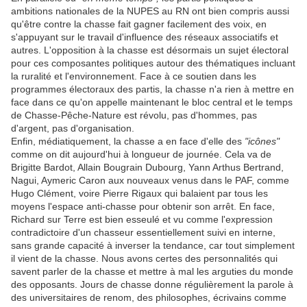
ambitions nationales de la NUPES au RN ont bien compris aussi
qu'être contre la chasse fait gagner facilement des voix, en
s'appuyant sur le travail d'influence des réseaux associatifs et
autres. L'opposition à la chasse est désormais un sujet électoral
pour ces composantes politiques autour des thématiques incluant
la ruralité et l'environnement. Face à ce soutien dans les
programmes électoraux des partis, la chasse n'a rien à mettre en
face dans ce qu'on appelle maintenant le bloc central et le temps
de Chasse-Pêche-Nature est révolu, pas d'hommes, pas
d'argent, pas d'organisation.
Enfin, médiatiquement, la chasse a en face d'elle des
"icônes"
comme on dit aujourd'hui à longueur de journée. Cela va de
Brigitte Bardot, Allain Bougrain Dubourg, Yann Arthus Bertrand,
Nagui, Aymeric Caron aux nouveaux venus dans le PAF, comme
Hugo Clément, voire Pierre Rigaux qui balaient par tous les
moyens l'espace anti-chasse pour obtenir son arrêt. En face,
Richard sur Terre est bien esseulé et vu comme l'expression
contradictoire d'un chasseur essentiellement suivi en interne,
sans grande capacité à inverser la tendance, car tout simplement
il vient de la chasse. Nous avons certes des personnalités qui
savent parler de la chasse et mettre à mal les arguties du monde
des opposants. Jours de chasse donne régulièrement la parole à
des universitaires de renom, des philosophes, écrivains comme