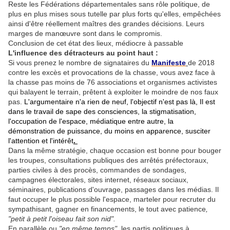
Reste les Fédérations départementales sans rôle politique, de
plus en plus mises sous tutelle par plus forts qu'elles, empêchées
ainsi d'être réellement maîtres des grandes décisions. Leurs
marges de manœuvre sont dans le compromis.
Conclusion de cet état des lieux, médiocre à passable
L'influence des détracteurs au point haut :
Si vous prenez le nombre de signataires du
Manifeste
de 2018
contre les excès et provocations de la chasse, vous avez face à
la chasse pas moins de 76 associations et organismes activistes
qui balayent le terrain, prêtent à exploiter le moindre de nos faux
pas.
L'argumentaire n'a rien de neuf, l'objectif n'est pas là, Il est
dans le travail de sape des consciences, la stigmatisation,
l'occupation de l'espace, médiatique entre autre, la
démonstration de puissance, du moins en apparence, susciter
l'attention et l'intérêt
.
Dans la même stratégie, chaque occasion est bonne pour bouger
les troupes, consultations publiques des arrêtés préfectoraux,
parties civiles à des procès, commandes de sondages,
campagnes électorales, sites internet, réseaux sociaux,
séminaires, publications d'ouvrage, passages dans les médias. Il
faut occuper le plus possible l'espace, marteler pour recruter du
sympathisant, gagner en financements, le tout avec patience
,
"petit à petit l'oiseau fait son nid".
En parallèle ou
"en même temps",
les partis politiques à