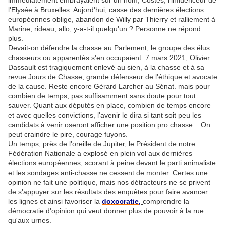
immédiatement embrayaient sur un nom, Costes, l'influenceur de
l'Elysée à Bruxelles. Aujord'hui, casse des dernières élections
européennes oblige, abandon de Willy par Thierry et ralliement à
Marine, rideau, allo, y-a-t-il quelqu'un ? Personne ne répond
plus.
Devait-on défendre la chasse au Parlement, le groupe des élus
chasseurs ou apparentés s'en occupaient. 7 mars 2021, Olivier
Dassault est tragiquement enlevé au sien, à la chasse et à sa
revue Jours de Chasse, grande défenseur de l'éthique et avocate
de la cause. Reste encore Gérard Larcher au Sénat. mais pour
combien de temps, pas suffisamment sans doute pour tout
sauver. Quant aux députés en place, combien de temps encore
et avec quelles convictions, l'avenir le dira si tant soit peu les
candidats à venir oseront afficher une position pro chasse... On
peut craindre le pire, courage fuyons.
Un temps, près de l'oreille de Jupiter, le Président de notre
Fédération Nationale a explosé en plein vol aux dernières
élections européennes, scorant à peine devant le parti animaliste
et les sondages anti-chasse ne cessent de monter. Certes une
opinion ne fait une politique, mais nos détracteurs ne se privent
de s'appuyer sur les résultats des enquêtes pour faire avancer
les lignes et ainsi favoriser la
doxocratie,
comprendre la
démocratie d'opinion qui veut donner plus de pouvoir à la rue
qu'aux urnes.