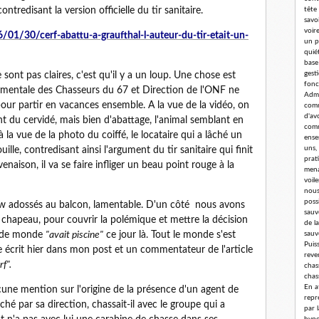
redisant la version officielle du tir sanitaire.
tête
savoi
voir
1/30/cerf-abattu-a-graufthal-l-auteur-du-tir-etait-un-
un p
quié
base
gest
 sont pas claires, c'est qu'il y a un loup. Une chose est
fonc
tementale des Chasseurs du 67 et Direction de l'ONF ne
Admi
 pour partir en vacances ensemble. A la vue de la vidéo, on
comm
d'av
t du cervidé, mais bien d'abattage, l'animal semblant en
comm
 à la vue de la photo du coiffé, le locataire qui a lâché un
ense
uns,
lle, contredisant ainsi l'argument du tir sanitaire qui finit
prat
aison, il va se faire infliger un beau point rouge à la
mena
voil
nous
poss
 adossés au balcon, lamentable. D'un côté nous avons
sauv
chapeau, pour couvrir la polémique et mettre la décision
de l
p de monde
"avait piscine"
ce jour là. Tout le monde s'est
sauv
Puis
e écrit hier dans mon post et un commentateur de l'article
reve
rf".
chass
chas
En a
cune mention sur l'origine de la présence d'un agent de
repr
ché par sa direction, chassait-il avec le groupe qui a
par 