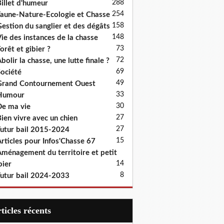
288
illet d'humeur
254
aune-Nature-Ecologie et Chasse
158
estion du sanglier et des dégâts
148
ie des instances de la chasse
73
orêt et gibier ?
72
bolir la chasse, une lutte finale ?
69
ociété
49
rand Contournement Ouest
33
Humour
30
e ma vie
27
ien vivre avec un chien
27
utur bail 2015-2024
15
rticles pour Infos'Chasse 67
ménagement du territoire et petit
14
bier
8
utur bail 2024-2033
articles récents