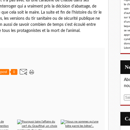
t n'a pas avec lui une carabine de chasse dans ses
hypoc
la c
nterroger qui a vraiment pris la décision d'abattage, de
sain
e cela soit le maire. La suite et fin de l'histoire du tir le
d'au
sur l
, les versions du tir sanitaire ou de sécurité publique ne
d'un
ien aussi de savoir combien de temps s'est écoulé entre
laqu
 de tous les protagonistes et la mort de l'animal.
se v
appr
cyné
donc
Léon
post
0
Abo
nou
E
m
a
i
l