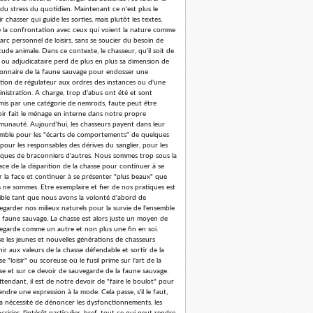
 du stress du quotidien. Maintenant ce n'est plus le
r chasser qui guide les sorties, mais plutôt les textes,
e la confrontation avec ceux qui voient la nature comme
arc personnel de loisirs, sans se soucier du besoin de
tude animale. Dans ce contexte, le chasseur, qu'il soit de
 ou adjudicataire perd de plus en plus sa dimension de
ionnaire de la faune sauvage pour endosser une
tion de régulateur aux ordres des instances ou d'une
nistration. A charge, trop d'abus ont été et sont
is par une catégorie de nemrods, faute peut être
oir fait le ménage en interne dans notre propre
unauté. Aujourd'hui, les chasseurs payent dans leur
mble pour les "écarts de comportements" de quelques
 pour les responsables des dérives du sanglier, pour les
iques de braconniers d'autres. Nous sommes trop sous la
ce de la disparition de la chasse pour continuer à se
er la face et continuer à se présenter "plus beaux" que
 ne sommes. Etre exemplaire et fier de nos pratiques est
ible tant que nous avons la volonté d'abord de
egarder nos milieux naturels pour la survie de l'ensemble
a faune sauvage. La chasse est alors juste un moyen de
egarde comme un autre et non plus une fin en soi.
se les jeunes et nouvelles générations de chasseurs
nir aux valeurs de la chasse défendable et sortir de la
e "loisir" ou scoreuse où le fusil prime sur l'art de la
se et sur ce devoir de sauvegarde de la faune sauvage.
ttendant, il est de notre devoir de "faire le boulot" pour
endre une expression à la mode. Cela passe, s'il le faut,
la nécessité de dénoncer les dysfonctionnements, les