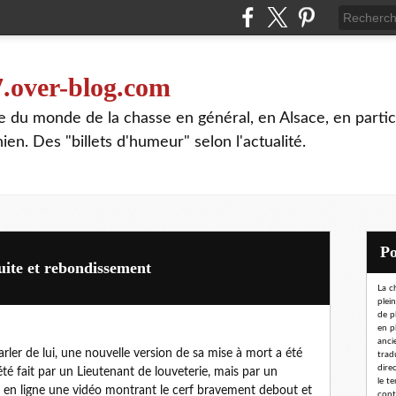
7.over-blog.com
te du monde de la chasse en général, en Alsace, en partic
n. Des "billets d'humeur" selon l'actualité.
uite et rebondissement
La c
plei
de p
en p
ancie
parler de lui, une nouvelle version de sa mise à mort a été
trad
dire
s été fait par un Lieutenant de louveterie, mais par un
le t
 en ligne une vidéo montrant le cerf bravement debout et
conta