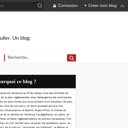
Connexion
+
Créer mon blog
ulier. Un blog
Pourquoi ce blog ?
hasse est devenue au fil du temps une des activités de
n air la plus réglementée, avec l'émergence de contraintes
lus en plus fortes qui nous privent d'un bonheur de plus
lus rare de nos jours, et dont jouissait encore nos
ns, l'insouciance, la liberté. Aujourd'hui, la chasse se
uit et se décline en Schémas Cynégétiques, en plans, en
ctives-arrêtés-réglementations et autres tracasseries. Fini
emps où l'on sortait sans se poser de questions, pour, au
ct de la nature, "recharger ses batteries", se libérer la