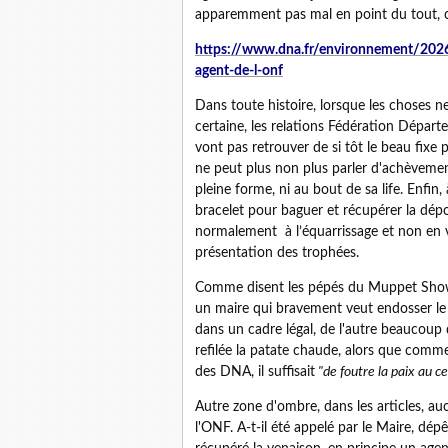
apparemment pas mal en point du tout, cont
https://www.dna.fr/environnement/2026/0
agent-de-l-onf
Dans toute histoire, lorsque les choses ne
certaine, les relations Fédération Dépar
vont pas retrouver de si tôt le beau fixe
ne peut plus non plus parler d'achèvemen
pleine forme, ni au bout de sa life. Enfin,
bracelet pour baguer et récupérer la dépoui
normalement à l’équarrissage et non en ven
présentation des trophées.
Comme disent les pépés du Muppet Show
un maire qui bravement veut endosser le 
dans un cadre légal, de l'autre beaucou
refilée la patate chaude, alors que comm
des DNA, il suffisait
"de foutre la paix au ce
Autre zone d'ombre, dans les articles, au
l'ONF. A-t-il été appelé par le Maire, dépê