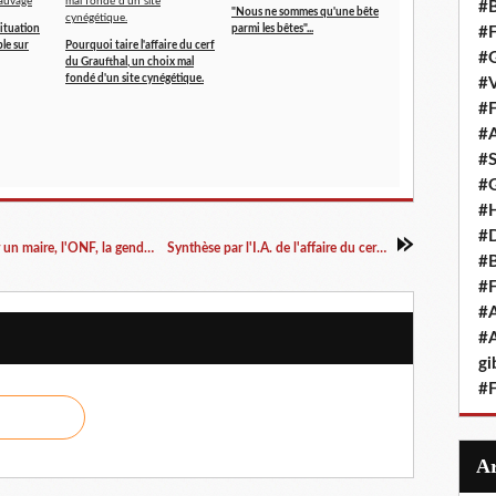
#B
"Nous ne sommes qu'une bête
situation
parmi les bêtes"...
#F
le sur
Pourquoi taire l'affaire du cerf
#G
du Graufthal, un choix mal
fondé d'un site cynégétique.
#V
#F
#A
#S
#G
#
#D
Une décision d'achever un cerf à Graufthal par un maire, l'ONF, la gendarmerie fait polémique
Synthèse par l'I.A. de l'affaire du cerf de Graufthal
#B
#F
#A
#A
gi
#F