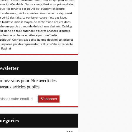
risies, l'intérêt particulier, bref, tout ce qui peut rendre
hasse indéfendable. Dans ce sens, il est aussi primordial et
 que "les tenants des pouvoirs" puissent entendre
tres discours, dès lors que les raisonnements s'appuient
a vérité des faits. La remise en cause n'est pas l'aveu
e faiblesse, mais le moyen de sortir d'une ornière dans
elle une partie du monde de la chasse s'est mis. Ce blog
eut donc de faire entendre d'autres analyses, d'autres
oches de la chasse en Alsace par une "veille
gétique". Ce n'est pas parce qu'une décision est prise et
 imposée par des représentants élus qu'elle est la vérité.
 Rapinat
Newsletter
nnez-vous pour être averti des
veaux articles publiés.
Catégories