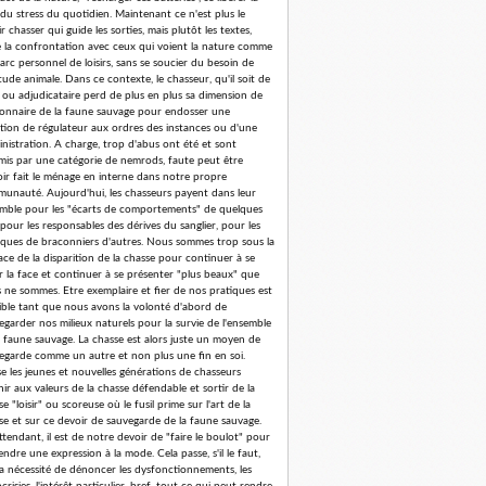
 du stress du quotidien. Maintenant ce n'est plus le
r chasser qui guide les sorties, mais plutôt les textes,
e la confrontation avec ceux qui voient la nature comme
arc personnel de loisirs, sans se soucier du besoin de
tude animale. Dans ce contexte, le chasseur, qu'il soit de
 ou adjudicataire perd de plus en plus sa dimension de
ionnaire de la faune sauvage pour endosser une
tion de régulateur aux ordres des instances ou d'une
nistration. A charge, trop d'abus ont été et sont
is par une catégorie de nemrods, faute peut être
oir fait le ménage en interne dans notre propre
unauté. Aujourd'hui, les chasseurs payent dans leur
mble pour les "écarts de comportements" de quelques
 pour les responsables des dérives du sanglier, pour les
iques de braconniers d'autres. Nous sommes trop sous la
ce de la disparition de la chasse pour continuer à se
er la face et continuer à se présenter "plus beaux" que
 ne sommes. Etre exemplaire et fier de nos pratiques est
ible tant que nous avons la volonté d'abord de
egarder nos milieux naturels pour la survie de l'ensemble
a faune sauvage. La chasse est alors juste un moyen de
egarde comme un autre et non plus une fin en soi.
se les jeunes et nouvelles générations de chasseurs
nir aux valeurs de la chasse défendable et sortir de la
e "loisir" ou scoreuse où le fusil prime sur l'art de la
se et sur ce devoir de sauvegarde de la faune sauvage.
ttendant, il est de notre devoir de "faire le boulot" pour
endre une expression à la mode. Cela passe, s'il le faut,
la nécessité de dénoncer les dysfonctionnements, les