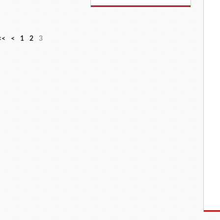
<<
<
1
2
3