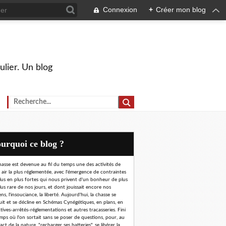
Connexion
+
Créer mon blog
ulier. Un blog
Pourquoi ce blog ?
hasse est devenue au fil du temps une des activités de
n air la plus réglementée, avec l'émergence de contraintes
lus en plus fortes qui nous privent d'un bonheur de plus
lus rare de nos jours, et dont jouissait encore nos
ns, l'insouciance, la liberté. Aujourd'hui, la chasse se
uit et se décline en Schémas Cynégétiques, en plans, en
ctives-arrêtés-réglementations et autres tracasseries. Fini
emps où l'on sortait sans se poser de questions, pour, au
ct de la nature, "recharger ses batteries", se libérer la