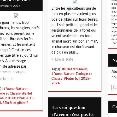
hypoc
la c
Novembre 2013
sain
Entre les agriculteurs qui de
d'au
plus en plus ne veulent plus
sur l
voir de gibier sur leurs terres,
d'un
p gourmands, trop
laqu
qu'il soit petit ou grand et les
se v
reux, les sangliers, cerfs
gestionnaires de la forêt qui
appr
hevreuils pèsent sur le
cyné
voient seulement en tout
il équilibre des forêts
donc
animal mort "un bon animal",
Léon
ciennes. Et les mettent
le chasseur est dorénavant
anger". C'est en ces
de plus en plus...
es que titre aujourd'hui
Lire la suite
D.N.A le message
miste adressé par
Tag(s) :
#Billet d'humeur
,
Abo
mme en charge...
#Faune-Nature-Ecologie et
nou
Chasse
,
#Futur bail 2015-
re la suite
2024
E
) :
#Faune-Nature-
m
ogie et Chasse
,
#Billet
meur
,
#Futur bail 2015-
a
4
,
#Forêt et gibier ?
i
La vrai question
l
d'avenir n'est pas les