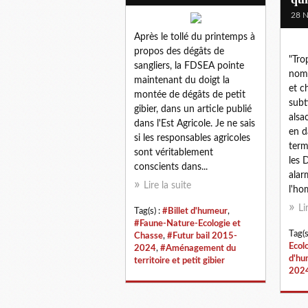
28 
Après le tollé du printemps à
propos des dégâts de
"Tro
sangliers, la FDSEA pointe
nomb
maintenant du doigt la
et c
montée de dégâts de petit
subt
gibier, dans un article publié
alsa
dans l'Est Agricole. Je ne sais
en d
si les responsables agricoles
term
sont véritablement
les 
conscients dans...
alar
Lire la suite
l'ho
Li
Tag(s) :
#Billet d'humeur
,
#Faune-Nature-Ecologie et
Tag(s
Chasse
,
#Futur bail 2015-
Ecol
2024
,
#Aménagement du
d'hu
territoire et petit gibier
202