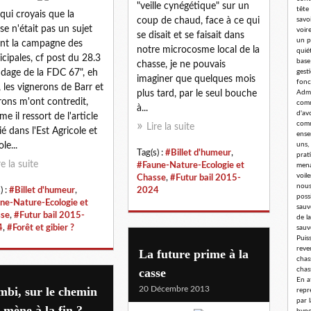
"veille cynégétique" sur un
tête
qui croyais que la
coup de chaud, face à ce qui
savoi
se n'était pas un sujet
voir
se disait et se faisait dans
un p
nt la campagne des
notre microcosme local de la
quié
cipales, cf post du 28.3
base
chasse, je ne pouvais
dage de la FDC 67", eh
gest
imaginer que quelques mois
fonc
, les vignerons de Barr et
plus tard, par le seul bouche
Admi
rons m'ont contredit,
comm
à...
d'av
e il ressort de l'article
comm
Lire la suite
ié dans l'Est Agricole et
ense
ole...
uns,
Tag(s) :
#Billet d'humeur
,
prat
re la suite
#Faune-Nature-Ecologie et
mena
voil
Chasse
,
#Futur bail 2015-
nous
) :
#Billet d'humeur
,
2024
poss
ne-Nature-Ecologie et
sauv
se
,
#Futur bail 2015-
de l
4
,
#Forêt et gibier ?
sauv
Puis
reve
La future prime à la
chass
casse
chas
En a
bi, sur le chemin
20 Décembre 2013
repr
par 
 mène à la fin ?