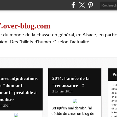
7.over-blog.com
te du monde de la chasse en général, en Alsace, en partic
n. Des "billets d'humeur" selon l'actualité.
ures adjudications
2014, l'année de la
n "donnant-
"renaissance" ?
La c
plei
nant" préalable à
2 Janvier 2014
de p
en p
maliser
ancie
trad
ril 2014
Lorsqu'en mai dernier, j'ai
dire
le t
décidé de créer un blog de
conta