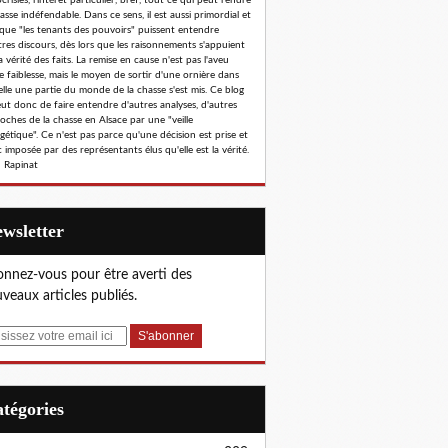
risies, l'intérêt particulier, bref, tout ce qui peut rendre
hasse indéfendable. Dans ce sens, il est aussi primordial et
 que "les tenants des pouvoirs" puissent entendre
tres discours, dès lors que les raisonnements s'appuient
a vérité des faits. La remise en cause n'est pas l'aveu
e faiblesse, mais le moyen de sortir d'une ornière dans
elle une partie du monde de la chasse s'est mis. Ce blog
eut donc de faire entendre d'autres analyses, d'autres
oches de la chasse en Alsace par une "veille
gétique". Ce n'est pas parce qu'une décision est prise et
 imposée par des représentants élus qu'elle est la vérité.
 Rapinat
Newsletter
nnez-vous pour être averti des
veaux articles publiés.
Catégories