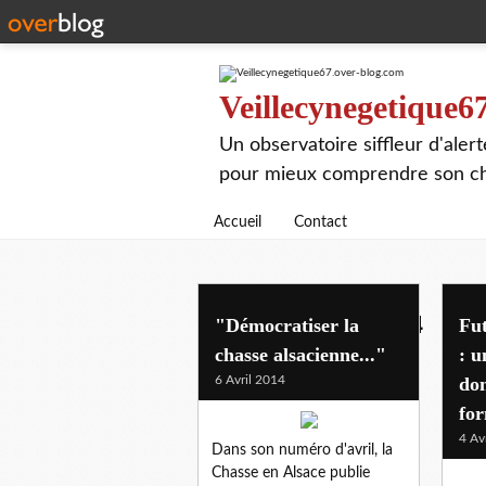
Veillecynegetique6
Un observatoire siffleur d'aler
pour mieux comprendre son chie
Accueil
Contact
futur bail 2015-2024
"Démocratiser la
Fut
chasse alsacienne..."
: u
6 Avril 2014
don
for
4 Av
Dans son numéro d'avril, la
Chasse en Alsace publie