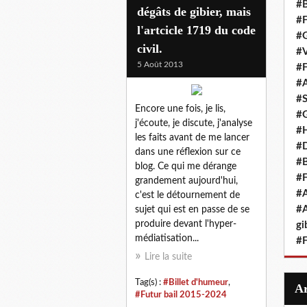
#B
dégâts de gibier, mais
#F
l'artcicle 1719 du code
#G
civil.
#V
5 Août 2013
#F
#A
#S
Encore une fois, je lis,
#G
j'écoute, je discute, j'analyse
#
les faits avant de me lancer
#D
dans une réflexion sur ce
#B
blog. Ce qui me dérange
#F
grandement aujourd'hui,
#A
c'est le détournement de
#A
sujet qui est en passe de se
produire devant l'hyper-
gi
médiatisation...
#F
Lire la suite
Tag(s) :
#Billet d'humeur
,
#Futur bail 2015-2024