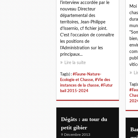
l'interview accordée par le
Moi 
nouveau Directeur
chas
départemental des
dura
territoires, Jean-Philippe
muni
d'Issernio, cf fichier joint.
"Son
C'est l'occasion de connaître
bien
les positions de
envi
l'Administration sur les
comm
principaux...
publ
Lire la suite
vitic
Li
Tag(s) :
#Faune-Nature-
Ecologie et Chasse
,
#Vie des
Tag(s
instances de la chasse
,
#Futur
#Fau
bail 2015-2024
Chas
202
Dégâts : au tour du
petit gibier
Bam
9 Décembre 2013
qui