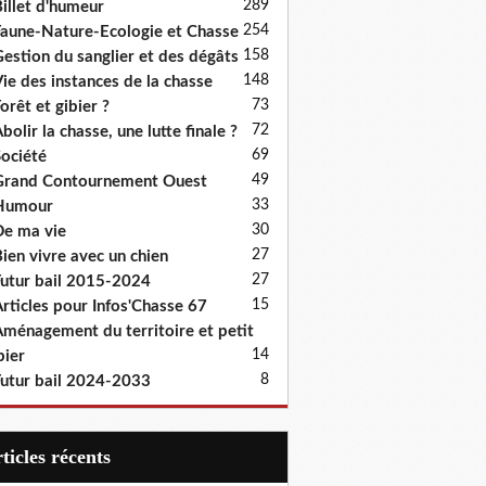
289
illet d'humeur
254
aune-Nature-Ecologie et Chasse
158
estion du sanglier et des dégâts
148
ie des instances de la chasse
73
orêt et gibier ?
72
bolir la chasse, une lutte finale ?
69
ociété
49
rand Contournement Ouest
33
Humour
30
e ma vie
27
ien vivre avec un chien
27
utur bail 2015-2024
15
rticles pour Infos'Chasse 67
ménagement du territoire et petit
14
bier
8
utur bail 2024-2033
articles récents