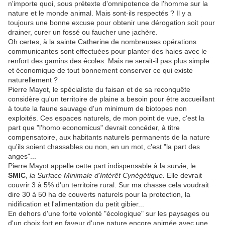
n'importe quoi, sous prétexte d'omnipotence de l'homme sur la
nature et le monde animal. Mais sont-ils respectés ? Il y a
toujours une bonne excuse pour obtenir une dérogation soit pour
drainer, curer un fossé ou faucher une jachère.
Oh certes, à la sainte Catherine de nombreuses opérations
communicantes sont effectuées pour planter des haies avec le
renfort des gamins des écoles. Mais ne serait-il pas plus simple
et économique de tout bonnement conserver ce qui existe
naturellement ?
Pierre Mayot, le spécialiste du faisan et de sa reconquête
considère qu'un territoire de plaine a besoin pour être accueillant
à toute la faune sauvage d'un minimum de biotopes non
exploités. Ces espaces naturels, de mon point de vue, c'est la
part que "l'homo economicus" devrait concéder, à titre
compensatoire, aux habitants naturels permanents de la nature
qu'ils soient chassables ou non, en un mot, c'est "la part des
anges"...
Pierre Mayot appelle cette part indispensable à la survie, le
SMIC
,
la Surface Minimale d'Intérêt Cynégétique.
Elle devrait
couvrir 3 à 5% d'un territoire rural. Sur ma chasse cela voudrait
dire 30 à 50 ha de couverts naturels pour la protection, la
nidification et l'alimentation du petit gibier...
En dehors d'une forte volonté "écologique" sur les paysages ou
d'un choix fort en faveur d'une nature encore animée avec une