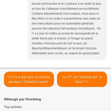
boucle est bouclée et on continue à se voiler la face
au lieu de s'attaquer concrètement aux problèmes.
Certains départements l'ont compris, nous dans le
Bas-Rhin on en reste à subventionner des haies et
des intercultures pour en assemblée générale
pouvoir dire &quot;on fait quelque chose&quot;. <br
/> Le jour où naîtra un projet de sauvegarde de la
petite faune par la chasse, à l'image du grand
hamster, n'est pas près de voir le jour, car
&quot;politiquement&quot; un tel projet n'est pas
défendable pour un élu, au regard du grand public.
< Il n'y a pas que la chasse,
Le 67, un "coming out" à
quoique ! Quand la pyrale
faire ? >
du buis sévit...
Hébergé par Overblog
Top articles