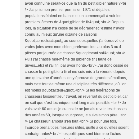
avoir connu ne serait-ce que la fin du petit gibier naturel?<br
/> J'ai pris mon premier permis en 1971 et déjà les
populations étaient en baisse et on commençait à voir les
premiers lâchers de &quot;gibier de tir&quot;.<br /> Depuis
lors, la situation n'a cessé de se dégrader et j'estime n'avoir
connu au mieux qu'une dizaine de saisons
&quot;correctes&quot;, au cours desquelles j'ai éprouvé de
vraies joies avec mon chien, prélevant tout au plus 3 ou 4
pièces par journée de chasse &quot;devant soi&quot;.<br />
Puis j'ai chassé moi-même du gibier de tir ( faute de
grives...etc) et j'ai fini par avoir honte.<br /> J'ai donc cessé de
chasser le petit gibierà tir et me suis mis à la vénerie depuis
une quinzaine d'années: on y éprouve de grandes émotions,
mais c'est tout de même une discipline très différente, où l'on
est moins &quot;acteur&quot;.<br /> Si les fédérations de
chasseurs faisaient leur travail, on reverrait du petit gibier, car
on sait que c'est techniquement long mais possible.<br /> Je
vais avoir 60 ans et je crains de ne jamais revoir les chasses
des années 60, lorsque tout gosse, je suivais mon père...<br
/> Le chasseur lambda s'en fout <br /> Si pour une fois,
l'Europe prenait des mesures utiles, quitte à ce qu'elles soient
contraignantes!<br /> Les politiques sont bien trop lâches