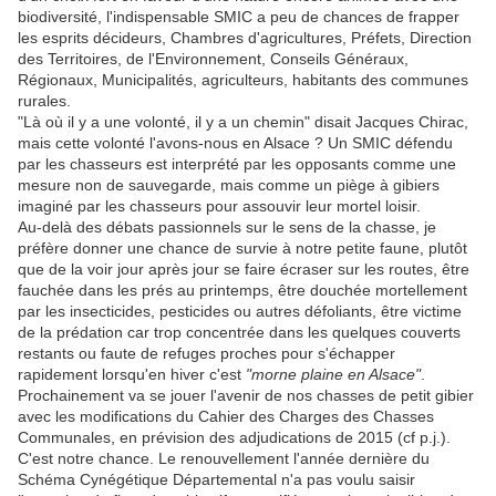
biodiversité, l'indispensable SMIC a peu de chances de frapper
les esprits décideurs, Chambres d'agricultures, Préfets, Direction
des Territoires, de l'Environnement, Conseils Généraux,
Régionaux, Municipalités, agriculteurs, habitants des communes
rurales.
"Là où il y a une volonté, il y a un chemin" disait Jacques Chirac,
mais cette volonté l'avons-nous en Alsace ? Un SMIC défendu
par les chasseurs est interprété par les opposants comme une
mesure non de sauvegarde, mais comme un piège à gibiers
imaginé par les chasseurs pour assouvir leur mortel loisir.
Au-delà des débats passionnels sur le sens de la chasse, je
préfère donner une chance de survie à notre petite faune, plutôt
que de la voir jour après jour se faire écraser sur les routes, être
fauchée dans les prés au printemps, être douchée mortellement
par les insecticides, pesticides ou autres défoliants, être victime
de la prédation car trop concentrée dans les quelques couverts
restants ou faute de refuges proches pour s'échapper
rapidement lorsqu'en hiver c'est
"morne plaine en Alsace"
.
Prochainement va se jouer l'avenir de nos chasses de petit gibier
avec les modifications du Cahier des Charges des Chasses
Communales, en prévision des adjudications de 2015 (cf p.j.).
C'est notre chance. Le renouvellement l'année dernière du
Schéma Cynégétique Départemental n'a pas voulu saisir