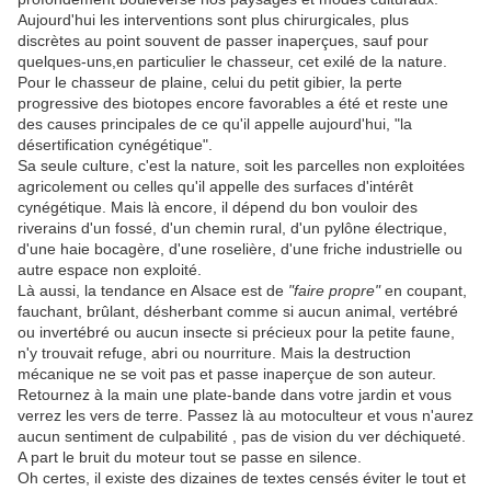
Aujourd'hui les interventions sont plus chirurgicales, plus
discrètes au point souvent de passer inaperçues, sauf pour
quelques-uns,en particulier le chasseur, cet exilé de la nature.
Pour le chasseur de plaine, celui du petit gibier, la perte
progressive des biotopes encore favorables a été et reste une
des causes principales de ce qu'il appelle aujourd'hui, "la
désertification cynégétique".
Sa seule culture, c'est la nature, soit les parcelles non exploitées
agricolement ou celles qu'il appelle des surfaces d'intérêt
cynégétique. Mais là encore, il dépend du bon vouloir des
riverains d'un fossé, d'un chemin rural, d'un pylône électrique,
d'une haie bocagère, d'une roselière, d'une friche industrielle ou
autre espace non exploité.
Là aussi, la tendance en Alsace est de
"faire propre"
en coupant,
fauchant, brûlant, désherbant comme si aucun animal, vertébré
ou invertébré ou aucun insecte si précieux pour la petite faune,
n'y trouvait refuge, abri ou nourriture. Mais la destruction
mécanique ne se voit pas et passe inaperçue de son auteur.
Retournez à la main une plate-bande dans votre jardin et vous
verrez les vers de terre. Passez là au motoculteur et vous n'aurez
aucun sentiment de culpabilité , pas de vision du ver déchiqueté.
A part le bruit du moteur tout se passe en silence.
Oh certes, il existe des dizaines de textes censés éviter le tout et