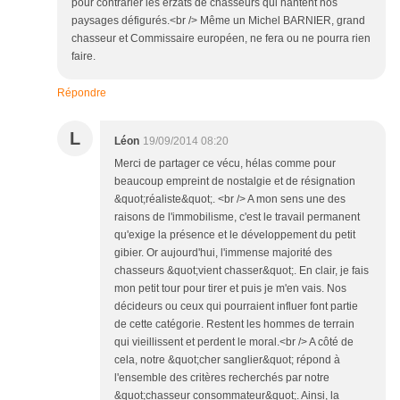
pour contrarier les erzats de chasseurs qui hantent nos
paysages défigurés.<br /> Même un Michel BARNIER, grand
chasseur et Commissaire européen, ne fera ou ne pourra rien
faire.
Répondre
L
Léon
19/09/2014 08:20
Merci de partager ce vécu, hélas comme pour
beaucoup empreint de nostalgie et de résignation
&quot;réaliste&quot;. <br /> A mon sens une des
raisons de l'immobilisme, c'est le travail permanent
qu'exige la présence et le développement du petit
gibier. Or aujourd'hui, l'immense majorité des
chasseurs &quot;vient chasser&quot;. En clair, je fais
mon petit tour pour tirer et puis je m'en vais. Nos
décideurs ou ceux qui pourraient influer font partie
de cette catégorie. Restent les hommes de terrain
qui vieillissent et perdent le moral.<br /> A côté de
cela, notre &quot;cher sanglier&quot; répond à
l'ensemble des critères recherchés par notre
&quot;chasseur consommateur&quot;. Ainsi, la