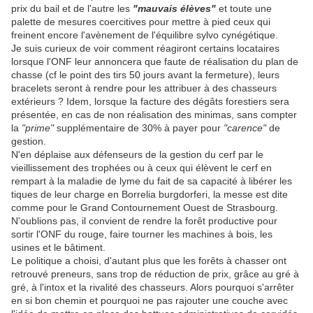
prix du bail et de l'autre les
"mauvais élèves"
et toute une
palette de mesures coercitives pour mettre à pied ceux qui
freinent encore l'avènement de l'équilibre sylvo cynégétique.
Je suis curieux de voir comment réagiront certains locataires
lorsque l'ONF leur annoncera que faute de réalisation du plan de
chasse (cf le point des tirs 50 jours avant la fermeture), leurs
bracelets seront à rendre pour les attribuer à des chasseurs
extérieurs ? Idem, lorsque la facture des dégâts forestiers sera
présentée, en cas de non réalisation des minimas, sans compter
la
"prime"
supplémentaire de 30% à payer pour
"carence"
de
gestion.
N'en déplaise aux défenseurs de la gestion du cerf par le
vieillissement des trophées ou à ceux qui élèvent le cerf en
rempart à la maladie de lyme du fait de sa capacité à libérer les
tiques de leur charge en Borrelia burgdorferi, la messe est dite
comme pour le Grand Contournement Ouest de Strasbourg.
N'oublions pas, il convient de rendre la forêt productive pour
sortir l'ONF du rouge, faire tourner les machines à bois, les
usines et le bâtiment.
Le politique a choisi, d'autant plus que les forêts à chasser ont
retrouvé preneurs, sans trop de réduction de prix, grâce au gré à
gré, à l'intox et la rivalité des chasseurs. Alors pourquoi s'arrêter
en si bon chemin et pourquoi ne pas rajouter une couche avec