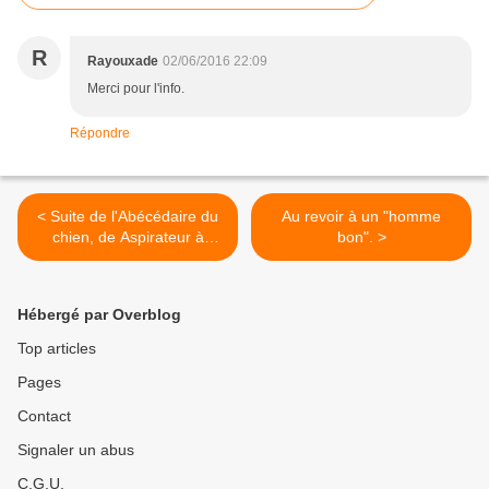
R
Rayouxade
02/06/2016 22:09
Merci pour l'info.
Répondre
< Suite de l'Abécédaire du
Au revoir à un "homme
chien, de Aspirateur à
bon". >
Collier anti-aboiement
Hébergé par Overblog
Top articles
Pages
Contact
Signaler un abus
C.G.U.