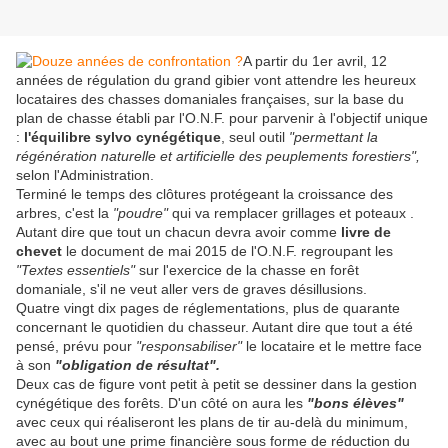
A partir du 1er avril, 12
années de régulation du grand gibier vont attendre les heureux
locataires des chasses domaniales françaises, sur la base du
plan de chasse établi par l'O.N.F. pour parvenir à l'objectif unique
:
l'équilibre sylvo cynégétique
, seul outil
"permettant la
régénération naturelle et artificielle des peuplements forestiers",
selon l'Administration.
Terminé le temps des clôtures protégeant la croissance des
arbres, c'est la
"poudre"
qui va remplacer grillages et poteaux .
Autant dire que tout un chacun devra avoir comme
livre de
chevet
le document de mai 2015 de l'O.N.F. regroupant les
"Textes essentiels"
sur l'exercice de la chasse en forêt
domaniale, s'il ne veut aller vers de graves désillusions.
Quatre vingt dix pages de réglementations, plus de quarante
concernant le quotidien du chasseur. Autant dire que tout a été
pensé, prévu pour
"responsabiliser"
le locataire et le mettre face
à son
"obligation de résultat".
Deux cas de figure vont petit à petit se dessiner dans la gestion
cynégétique des forêts. D'un côté on aura les
"bons élèves"
avec ceux qui réaliseront les plans de tir au-delà du minimum,
avec au bout une prime financière sous forme de réduction du