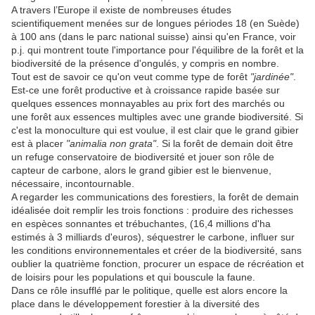
A travers l’Europe il existe de nombreuses études
scientifiquement menées sur de longues périodes 18 (en Suède)
à 100 ans (dans le parc national suisse) ainsi qu'en France, voir
p.j. qui montrent toute l'importance pour l'équilibre de la forêt et la
biodiversité de la présence d'ongulés, y compris en nombre.
Tout est de savoir ce qu'on veut comme type de forêt
"jardinée"
.
Est-ce une forêt productive et à croissance rapide basée sur
quelques essences monnayables au prix fort des marchés ou
une forêt aux essences multiples avec une grande biodiversité. Si
c'est la monoculture qui est voulue, il est clair que le grand gibier
est à placer
"animalia non grata"
. Si la forêt de demain doit être
un refuge conservatoire de biodiversité et jouer son rôle de
capteur de carbone, alors le grand gibier est le bienvenue,
nécessaire, incontournable.
A regarder les communications des forestiers, la forêt de demain
idéalisée doit remplir les trois fonctions : produire des richesses
en espèces sonnantes et trébuchantes, (16,4 millions d'ha
estimés à 3 milliards d'euros), séquestrer le carbone, influer sur
les conditions environnementales et créer de la biodiversité, sans
oublier la quatrième fonction, procurer un espace de récréation et
de loisirs pour les populations et qui bouscule la faune.
Dans ce rôle insufflé par le politique, quelle est alors encore la
place dans le développement forestier à la diversité des