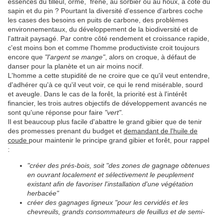
essences du tilleul, orme, frêne, au sorbier ou au houx, à côté du
sapin et du pin ? Pourtant la diversité d'essence d'arbres coche
les cases des besoins en puits de carbone, des problèmes
environnementaux, du développement de la biodiversité et de
l'attrait paysagé. Par contre côté rendement et croissance rapide,
c'est moins bon et comme l'homme productiviste croit toujours
encore que
"l'argent se mange"
, alors on croque, à défaut de
danser pour la planète et un air moins nocif.
L'homme a cette stupidité de ne croire que ce qu'il veut entendre,
d'adhérer qu'à ce qu'il veut voir, ce qui le rend misérable, sourd
et aveugle. Dans le cas de la forêt, la priorité est à l'intérêt
financier, les trois autres objectifs de développement avancés ne
sont qu'une réponse pour faire
"vert"
.
Il est beaucoup plus facile d'abattre le grand gibier que de tenir
des promesses prenant du budget et
demandant de l'huile de
coude
pour maintenir le principe grand gibier et forêt, pour rappel
:
"créer des prés-bois, soit "des zones de gagnage obtenues
en ouvrant localement et sélectivement le peuplement
existant afin de favoriser l'installation d'une végétation
herbacée"
créer des gagnages ligneux "pour les cervidés et les
chevreuils, grands consommateurs de feuillus et de semi-