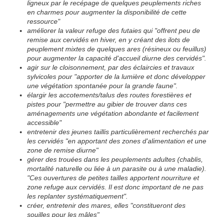
ligneux par le recépage de quelques peuplements riches
en charmes pour augmenter la disponibilité de cette
ressource"
améliorer la valeur refuge des futaies qui "offrent peu de
remise aux cervidés en hiver, en y créant des ilots de
peuplement mixtes de quelques ares (résineux ou feuillus)
pour augmenter la capacité d'accueil diurne des cervidés".
agir sur le cloisonnement, par des éclaircies et travaux
sylvicoles pour "apporter de la lumière et donc développer
une végétation spontanée pour la grande faune".
élargir les accotements/talus des routes forestières et
pistes pour "permettre au gibier de trouver dans ces
aménagements une végétation abondante et facilement
accessible"
entretenir des jeunes taillis particulièrement recherchés par
les cervidés "en apportant des zones d'alimentation et une
zone de remise diurne"
gérer des trouées dans les peuplements adultes (chablis,
mortalité naturelle ou liée à un parasite ou à une maladie).
"Ces ouvertures de petites tailles apportent nourriture et
zone refuge aux cervidés. Il est donc important de ne pas
les replanter systématiquement".
créer, entretenir des mares, elles "constitueront des
souilles pour les mâles"