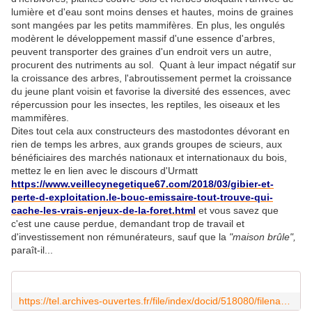
lumière et d'eau sont moins denses et hautes, moins de graines
sont mangées par les petits mammifères. En plus, les ongulés
modèrent le développement massif d'une essence d'arbres,
peuvent transporter des graines d'un endroit vers un autre,
procurent des nutriments au sol. Quant à leur impact négatif sur
la croissance des arbres, l'abroutissement permet la croissance
du jeune plant voisin et favorise la diversité des essences, avec
répercussion pour les insectes, les reptiles, les oiseaux et les
mammifères.
Dites tout cela aux constructeurs des mastodontes dévorant en
rien de temps les arbres, aux grands groupes de scieurs, aux
bénéficiaires des marchés nationaux et internationaux du bois,
mettez le en lien avec le discours d'Urmatt
https://www.veillecynegetique67.com/2018/03/gibier-et-
perte-d-exploitation.le-bouc-emissaire-tout-trouve-qui-
cache-les-vrais-enjeux-de-la-foret.html
et vous savez que
c'est une cause perdue, demandant trop de travail et
d'investissement non rémunérateurs, sauf que la
"maison brûle",
paraît-il...
https://tel.archives-ouvertes.fr/file/index/docid/518080/filename/These_Vincent_Boulanger_16_09_2010.pdf