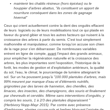
maintenir les chablis résineux (hors épicéas) ou le
houppier d'arbres abattus, "ils constituent un apport de
nourriture conséquent dans les zones de gagnage
hivernal"
Ceux qui crient actuellement contre la dent des ongulés effacent
de leurs logiciels ou de leurs modélisations tout ce qui plaide en
faveur du grand gibier et tous les autres facteurs qui nuisent à la
croissance des arbres à partir du semis. C'est tout simplement
malhonnête et manipulateur, comme lorsqu'on accuse son chien
de la rage pour s'en débarrasser. De nombreuses variables
entrent en ligne de compte,
avant
l'impact des grands animaux,
pour empêcher la régénération naturelle et la croissance des
arbres, les plus importantes sont l'exposition, l'historique de la
forêt, les modes de gestion et d'exploitation antérieurs, la qualité
du sol, l'eau, le climat, le pourcentage de lumière atteignant le
sol. Sur un ha poussent jusqu'à
"100.000 plantules d'arbres, mais
99% meurent par manque d'eau et d'éléments nutritifs,
grignotées par des larves de hanneton, des chenilles, des
limaces, des insectes, des champignons, des souris et finalement
par chevreuils et cervidés. Même sans interventions d'ongulés, y
compris les souris, 1 à 2/3 des plantules disparaissent "
(Herbivory Nopp-Mayr 2015).
Par contre avec présence
d'herbivores, plantes couvre-sols et herbes bloquant l'arrivée de