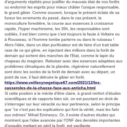
d'arguments répétés pour justifier du mauvais état de nos forêts
ou endormir les esprits pour mieux châtier l'unique responsable,
le grand gibier. Comme souvent, lorsque le présent éclate de sa
fureur les errements du passé, dans le cas présent, la
monoculture forestière, la course aux essences à croissance
rapide, l'hyper machinisme, les 35h, les responsables sont
oubliés, il est bien connu que c'est toujours la faute à Voltaire ou
à Rousseau, si l'homme tombe parterre ou dans le ruisseau !
Alors l'idée, dans un élan purificateur est de faire d'un trait table
rase de ce qui gêne, en injectant des millions dans la forêt de
demain qui sortent des manches de l'Etat, comme le lapin du
chapeau du magicien. Reboiser avec des essences adaptées aux
problèmes climatiques de la planète, régénérer naturellement
sont donc les socles de la forêt de demain avec au départ, un
point de vue, il faut détruire le gibier en forêt.
https://www.veillecynegetique67.com/2021/12/les-
casseroles-de-la-chasse-face-aux-anticha.html
Si cette position a le mérite d'être claire, à grand renfort d'études
scientifiques et de rapports bien sûr, on est pourtant en droit de
s'interroger sur leur véracité ou leur pertinence, selon le principe
que
"ce n'est pas les explications qui font la vérité, mais les faits
eux mêmes"
Mihail Eminescu
.
Or, il existe d'autres études qui
montrent que l'idée avancée par l'ONF des densités importantes
d'ongulés mettant en péril la forêt, est vacillante.