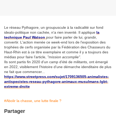
Le réseau Pythagore, un groupuscule à la radicalité sur fond
idealo-politique non cachée, n'a rien inventé. Il applique
la
technique Paul Watson
pour faire parler de lui, grandir,
convertir. L'action menée ce week-end lors de l'exposition des
trophées de cerfs organisée par la Fédération des Chasseurs du
Haut-Rhin est à ce titre exemplaire et comme il y a toujours des
médias pour faire l'article,
"mission accomplie"
.
Ils sont partis fin 2020 d'un camp d'été de militants, ont émergé
en 2022, visiblement l'histoire d'une démarche idenditaire de plus
ne fait que commencer...
https://www.streetpress.com/sujet/1709136505-animalistes-
antispecistes-reseau-pythagore-animaux-musulmans-lgbt-
extreme-droite
#Abolir la chasse, une lutte finale ?
Partager