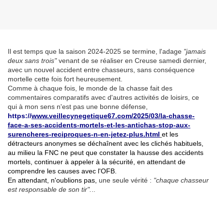
Il est temps que la saison 2024-2025 se termine, l'adage
"jamais
deux sans trois"
venant de se réaliser en Creuse samedi dernier,
avec un nouvel accident entre chasseurs, sans conséquence
mortelle cette fois fort heureusement.
Comme à chaque fois, le monde de la chasse fait des
commentaires comparatifs avec d'autres activités de loisirs, ce
qui à mon sens n'est pas une bonne défense,
https://
www.veillecynegetique67.com/2025/03/la-chasse-
face-a-ses-accidents-mortels-et-les-antichas-stop-aux-
surencheres-reciproques-n-en-jetez-plus.html
et les
détracteurs anonymes se déchaînent avec les clichés habituels,
au milieu la FNC ne peut que constater la hausse des accidents
mortels, continuer à appeler à la sécurité, en attendant de
comprendre les causes avec l'OFB.
En attendant, n'oublions pas,
une seule vérité :
"chaque chasseur
est responsable de son tir".
..