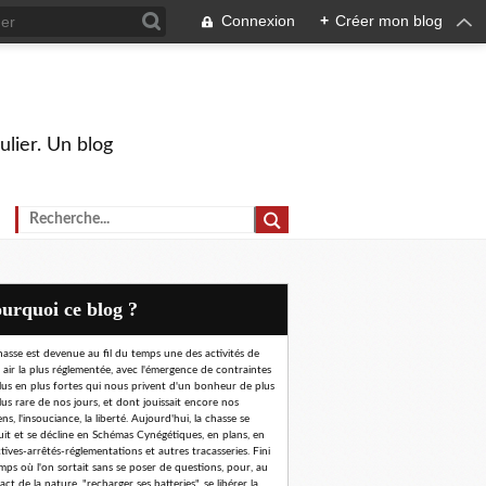
Connexion
+
Créer mon blog
ulier. Un blog
Pourquoi ce blog ?
hasse est devenue au fil du temps une des activités de
n air la plus réglementée, avec l'émergence de contraintes
lus en plus fortes qui nous privent d'un bonheur de plus
lus rare de nos jours, et dont jouissait encore nos
ns, l'insouciance, la liberté. Aujourd'hui, la chasse se
uit et se décline en Schémas Cynégétiques, en plans, en
ctives-arrêtés-réglementations et autres tracasseries. Fini
emps où l'on sortait sans se poser de questions, pour, au
ct de la nature, "recharger ses batteries", se libérer la