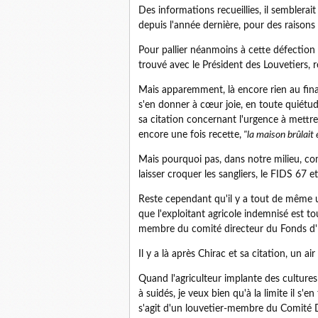
Des informations recueillies, il semblerait
depuis l'année dernière, pour des raisons p
Pour pallier néanmoins à cette défection i
trouvé avec le Président des Louvetiers, 
Mais apparemment, là encore rien au fina
s'en donner à cœur joie, en toute quiétu
sa citation concernant l'urgence à mettre
encore une fois recette,
"la maison brûlait 
Mais pourquoi pas, dans notre milieu, 
laisser croquer les sangliers, le FIDS 67 e
Reste cependant qu'il y a tout de même un
que l'exploitant agricole indemnisé est t
membre du comité directeur du Fonds d'I
Il y a là après Chirac et sa citation, un air
Quand l'agriculteur implante des cultures
à suidés, je veux bien qu'à la limite il s'e
s'agit d'un louvetier-membre du Comité D