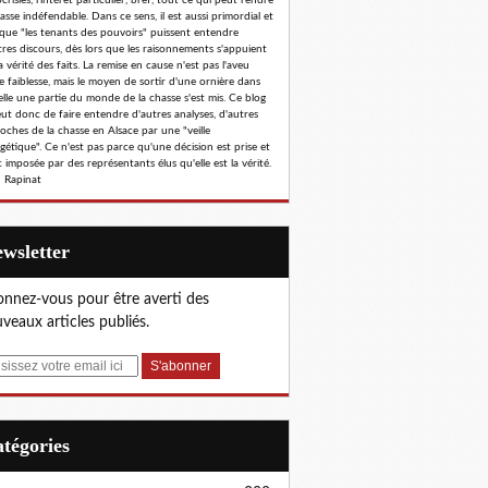
risies, l'intérêt particulier, bref, tout ce qui peut rendre
hasse indéfendable. Dans ce sens, il est aussi primordial et
 que "les tenants des pouvoirs" puissent entendre
tres discours, dès lors que les raisonnements s'appuient
a vérité des faits. La remise en cause n'est pas l'aveu
e faiblesse, mais le moyen de sortir d'une ornière dans
elle une partie du monde de la chasse s'est mis. Ce blog
eut donc de faire entendre d'autres analyses, d'autres
oches de la chasse en Alsace par une "veille
gétique". Ce n'est pas parce qu'une décision est prise et
 imposée par des représentants élus qu'elle est la vérité.
 Rapinat
Newsletter
nnez-vous pour être averti des
veaux articles publiés.
Catégories