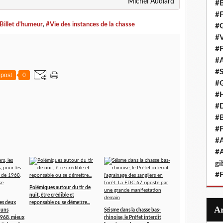
Michel Audiard
#B
#F
Billet d'humeur
,
#Vie des instances de la chasse
#G
#V
#F
#A
#S
post
0
#G
#
#D
#B
#F
#A
#A
gi
#F
Polémiques autour du tir de
nuit, être crédible et
les deux
reponsable ou se démettre...
s uns
Séisme dans la chasse bas-
 1968, mieux
rhinoise, le Préfet interdit