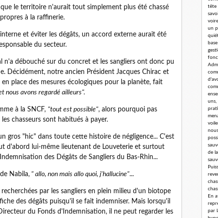
 que le territoire n'aurait tout simplement plus été chassé
tête
savoi
ropres à la raffinerie.
voir
un p
nterne et éviter les dégâts, un accord externe aurait été
quié
base
responsable du secteur.
gest
fonc
l n'a débouché sur du concret et les sangliers ont donc pu
Admi
de. Décidément, notre ancien Président Jacques Chirac et
comm
d'av
 en place des mesures écologiques pour la planète, fait
comm
et nous avons regardé ailleurs".
ense
uns,
comme à la SNCF,
"tout est possible"
, alors pourquoi pas
prat
mena
t les chasseurs sont habitués à payer.
voil
nous
 gros "hic" dans toute cette histoire de négligence... C'est
poss
sauv
out d'abord lui-même lieutenant de Louveterie et surtout
de l
ndemnisation des Dégâts de Sangliers du Bas-Rhin...
sauv
Puis
 de Nabila,
" allo, non mais allo quoi, j'hallucine"
...
reve
chass
chas
 recherchées par les sangliers en plein milieu d'un biotope
En a
n fiche des dégâts puisqu'il se fait indemniser. Mais lorsqu'il
repr
irecteur du Fonds d'Indemnisation, il ne peut regarder les
par 