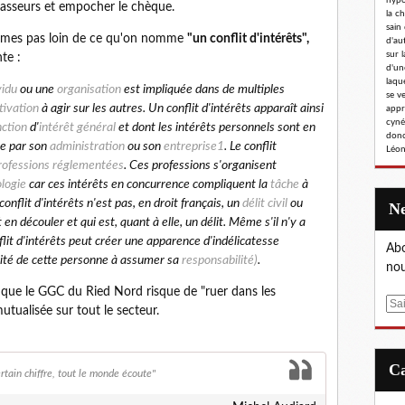
hypoc
chasseurs et empocher le chèque.
la c
sain
ommes pas loin de ce qu'on nomme
"un conflit d'intérêts",
d'au
sur l
te :
d'un
laqu
vidu
ou une
organisation
est impliquée dans de multiples
se v
ivation
à agir sur les autres. Un conflit d'intérêts apparaît ainsi
appr
cyné
nction
d'
intérêt général
et dont les intérêts personnels sont en
donc
ée par son
administration
ou son
entreprise
1
. Le conflit
Léon
rofessions réglementées
. Ces professions s'organisent
logie
car ces intérêts en concurrence compliquent la
tâche
à
conflit d'intérêts n'est pas, en droit français, un
délit civil
ou
 en découler et qui est, quant à elle, un délit.
Même s'il n'y a
flit d'intérêts peut créer une apparence d'indélicatesse
Abo
ité de cette personne à assumer sa
responsabilité)
.
nou
e
que le GGC du Ried Nord risque de "ruer dans les
E
mutualisée sur tout le secteur.
m
a
i
rtain chiffre, tout le monde écoute"
l