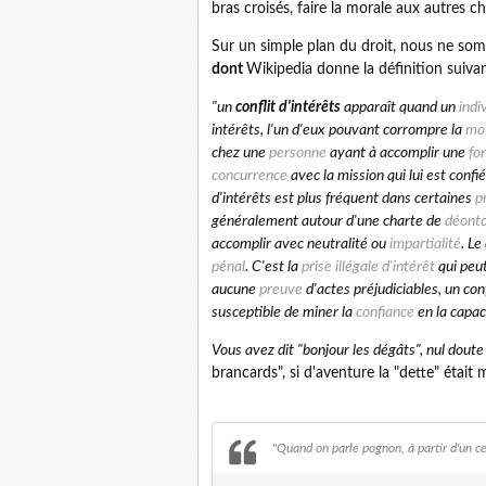
bras croisés, faire la morale aux autres 
Sur un simple plan du droit, nous ne s
dont
Wikipedia donne la définition suivan
"un
conflit d'intérêts
apparaît quand un
indi
intérêts, l'un d'eux pouvant corrompre la
mot
chez une
personne
ayant à accomplir une
fo
concurrence
avec la mission qui lui est confi
d'intérêts est plus fréquent dans certaines
p
généralement autour d'une charte de
déonto
accomplir avec neutralité ou
impartialité
.
Le 
pénal
. C'est la
prise illégale d'intérêt
qui peut
aucune
preuve
d'actes préjudiciables, un con
susceptible de miner la
confiance
en la capac
Vous avez dit "bonjour les dégâts", nul dout
brancards", si d'aventure la "dette" était 
"Quand on parle pognon, à partir d'un ce