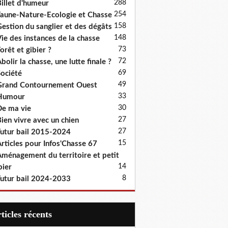
288
illet d'humeur
254
aune-Nature-Ecologie et Chasse
158
estion du sanglier et des dégâts
148
ie des instances de la chasse
73
orêt et gibier ?
72
bolir la chasse, une lutte finale ?
69
ociété
49
rand Contournement Ouest
33
Humour
30
e ma vie
27
ien vivre avec un chien
27
utur bail 2015-2024
15
rticles pour Infos'Chasse 67
ménagement du territoire et petit
14
bier
8
utur bail 2024-2033
articles récents