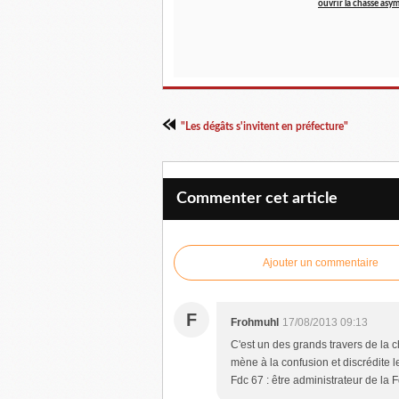
ouvrir la chasse asy
"Les dégâts s'invitent en préfecture"
Commenter cet article
Ajouter un commentaire
F
Frohmuhl
17/08/2013 09:13
C'est un des grands travers de la c
mène à la confusion et discrédite 
Fdc 67 : être administrateur de la F