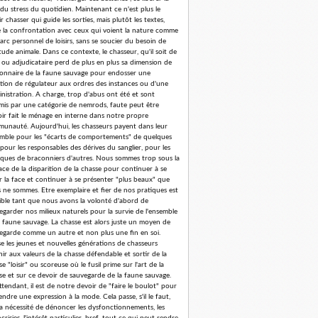
 du stress du quotidien. Maintenant ce n'est plus le
r chasser qui guide les sorties, mais plutôt les textes,
e la confrontation avec ceux qui voient la nature comme
arc personnel de loisirs, sans se soucier du besoin de
tude animale. Dans ce contexte, le chasseur, qu'il soit de
 ou adjudicataire perd de plus en plus sa dimension de
ionnaire de la faune sauvage pour endosser une
tion de régulateur aux ordres des instances ou d'une
nistration. A charge, trop d'abus ont été et sont
is par une catégorie de nemrods, faute peut être
oir fait le ménage en interne dans notre propre
unauté. Aujourd'hui, les chasseurs payent dans leur
mble pour les "écarts de comportements" de quelques
 pour les responsables des dérives du sanglier, pour les
iques de braconniers d'autres. Nous sommes trop sous la
ce de la disparition de la chasse pour continuer à se
er la face et continuer à se présenter "plus beaux" que
 ne sommes. Etre exemplaire et fier de nos pratiques est
ible tant que nous avons la volonté d'abord de
egarder nos milieux naturels pour la survie de l'ensemble
a faune sauvage. La chasse est alors juste un moyen de
egarde comme un autre et non plus une fin en soi.
se les jeunes et nouvelles générations de chasseurs
nir aux valeurs de la chasse défendable et sortir de la
e "loisir" ou scoreuse où le fusil prime sur l'art de la
se et sur ce devoir de sauvegarde de la faune sauvage.
ttendant, il est de notre devoir de "faire le boulot" pour
endre une expression à la mode. Cela passe, s'il le faut,
la nécessité de dénoncer les dysfonctionnements, les