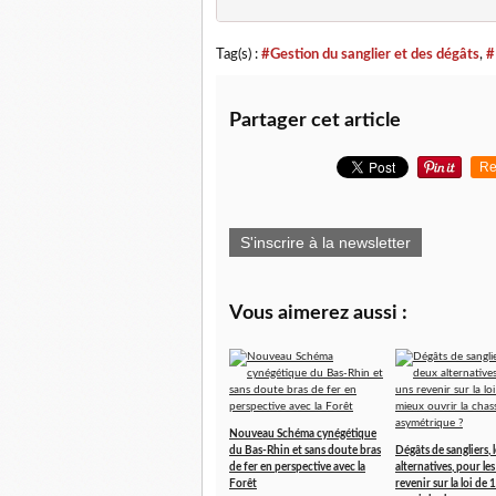
Tag(s) :
#Gestion du sanglier et des dégâts
,
#
Partager cet article
Re
S'inscrire à la newsletter
Vous aimerez aussi :
Nouveau Schéma cynégétique
du Bas-Rhin et sans doute bras
Dégâts de sangliers, 
de fer en perspective avec la
alternatives, pour le
Forêt
revenir sur la loi de