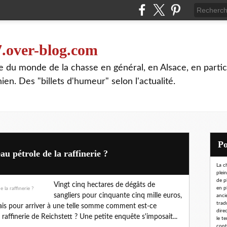
7.over-blog.com
te du monde de la chasse en général, en Alsace, en partic
n. Des "billets d'humeur" selon l'actualité.
au pétrole de la raffinerie ?
La c
plei
de p
Vingt cinq hectares de dégâts de
en p
sangliers pour cinquante cinq mille euros,
ancie
trad
 Mais pour arriver à une telle somme comment est-ce
dire
 raffinerie de Reichstett ? Une petite enquête s'imposait...
le t
conta