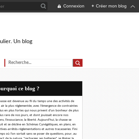
Connexion
+
Créer mon blog
ulier. Un blog
Pourquoi ce blog ?
hasse est devenue au fil du temps une des activités de
n air la plus réglementée, avec l'émergence de contraintes
lus en plus fortes qui nous privent d'un bonheur de plus
lus rare de nos jours, et dont jouissait encore nos
ns, l'insouciance, la liberté. Aujourd'hui, la chasse se
uit et se décline en Schémas Cynégétiques, en plans, en
ctives-arrêtés-réglementations et autres tracasseries. Fini
emps où l'on sortait sans se poser de questions, pour, au
ct de la nature, "recharger ses batteries", se libérer la