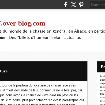
7.over-blog.com
te du monde de la chasse en général, en Alsace, en partic
n. Des "billets d'humeur" selon l'actualité.
ture.
La c
plei
de p
, autour de la position du locataire de chasse face à ses
en p
i il m'est demandé de le supprimer. Je ne le ferai pas, car
ancie
trad
 que nous avons la chance de vivre dans un pays où les
dire
 de le ré-écrire, plus précisément j'enlève le paragraphe qui
le t
conta