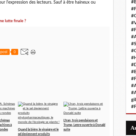
#B
ur l'expression des lecteurs. Sauf à être haineux ou
#F
#G
ne lutte finale ?
#V
#F
#A
#S
#G
post
0
#
#D
#B
#F
#A
#A
gi
#F
Schémas
L'Iran, trois pendaisons et
achines à
Trump, Lettre ouverte à Donald
rondes
Quand la bière, le vinaigre et le
suite
sel deviennent produits