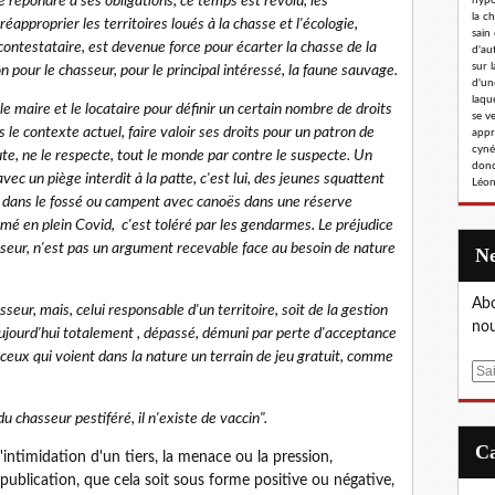
e répondre à ses obligations, ce temps est révolu, les
hypoc
la c
éapproprier les territoires loués à la chasse et l'écologie,
sain
ontestataire, est devenue force pour écarter la chasse de la
d'au
sur l
n pour le chasseur, pour le principal intéressé, la faune sauvage.
d'un
laqu
le maire et le locataire pour définir un certain nombre de droits
se v
 le contexte actuel, faire valoir ses droits pour un patron de
appr
cyné
ute, ne le respecte, tout le monde par contre le suspecte. Un
donc
ec un piège interdit à la patte, c'est lui, des jeunes squattent
Léon
s" dans le fossé ou campent avec canoës dans une réserve
umé en plein Covid, c'est toléré par les gendarmes. Le préjudice
sseur, n'est pas un argument recevable face au besoin de nature
Abo
ur, mais, celui responsable d'un territoire, soit de la gestion
nou
aujourd'hui totalement , dépassé, démuni par perte d'acceptance
s ceux qui voient dans la nature un terrain de jeu gratuit, comme
E
m
a
u chasseur pestiféré, il n'existe de vaccin".
i
'intimidation d'un tiers, la menace ou la pression,
l
publication, que cela soit sous forme positive ou négative,