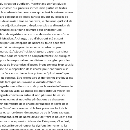
 du stress du quotidien. Maintenant ce n'est plus le
r chasser qui guide les sorties, mais plutôt les textes,
e la confrontation avec ceux qui voient la nature comme
arc personnel de loisirs, sans se soucier du besoin de
tude animale. Dans ce contexte, le chasseur, qu'il soit de
 ou adjudicataire perd de plus en plus sa dimension de
ionnaire de la faune sauvage pour endosser une
tion de régulateur aux ordres des instances ou d'une
nistration. A charge, trop d'abus ont été et sont
is par une catégorie de nemrods, faute peut être
oir fait le ménage en interne dans notre propre
unauté. Aujourd'hui, les chasseurs payent dans leur
mble pour les "écarts de comportements" de quelques
 pour les responsables des dérives du sanglier, pour les
iques de braconniers d'autres. Nous sommes trop sous la
ce de la disparition de la chasse pour continuer à se
er la face et continuer à se présenter "plus beaux" que
 ne sommes. Etre exemplaire et fier de nos pratiques est
ible tant que nous avons la volonté d'abord de
egarder nos milieux naturels pour la survie de l'ensemble
a faune sauvage. La chasse est alors juste un moyen de
egarde comme un autre et non plus une fin en soi.
se les jeunes et nouvelles générations de chasseurs
nir aux valeurs de la chasse défendable et sortir de la
e "loisir" ou scoreuse où le fusil prime sur l'art de la
se et sur ce devoir de sauvegarde de la faune sauvage.
ttendant, il est de notre devoir de "faire le boulot" pour
endre une expression à la mode. Cela passe, s'il le faut,
la nécessité de dénoncer les dysfonctionnements, les