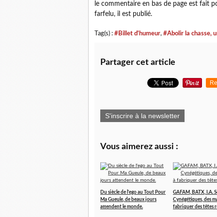
le commentaire en bas de page est fait po
farfelu, il est publié.
Tag(s) :
#Billet d'humeur
,
#Abolir la chasse, u
Partager cet article
Re
S'inscrire à la newsletter
Vous aimerez aussi :
Du siècle de l'ego au Tout Pour
GAFAM, BATX, I.A. 
Ma Gueule, de beaux jours
Cynégétiques, des m
attendent le monde.
fabriquer des têtes 