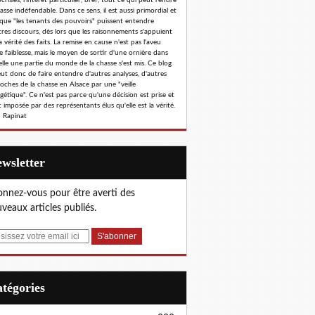
risies, l'intérêt particulier, bref, tout ce qui peut rendre
hasse indéfendable. Dans ce sens, il est aussi primordial et
 que "les tenants des pouvoirs" puissent entendre
tres discours, dès lors que les raisonnements s'appuient
a vérité des faits. La remise en cause n'est pas l'aveu
e faiblesse, mais le moyen de sortir d'une ornière dans
elle une partie du monde de la chasse s'est mis. Ce blog
eut donc de faire entendre d'autres analyses, d'autres
oches de la chasse en Alsace par une "veille
gétique". Ce n'est pas parce qu'une décision est prise et
 imposée par des représentants élus qu'elle est la vérité.
 Rapinat
Newsletter
nnez-vous pour être averti des
veaux articles publiés.
Catégories