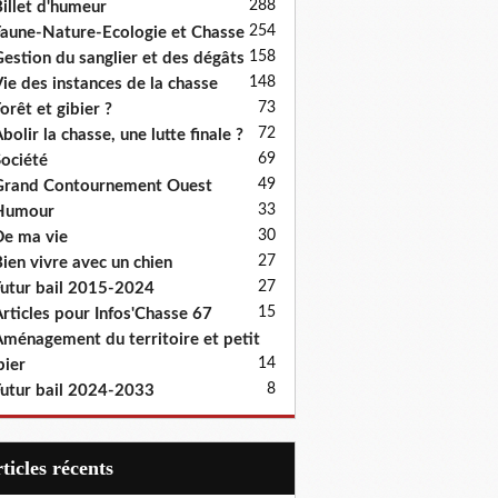
288
illet d'humeur
254
aune-Nature-Ecologie et Chasse
158
estion du sanglier et des dégâts
148
ie des instances de la chasse
73
orêt et gibier ?
72
bolir la chasse, une lutte finale ?
69
ociété
49
rand Contournement Ouest
33
Humour
30
e ma vie
27
ien vivre avec un chien
27
utur bail 2015-2024
15
rticles pour Infos'Chasse 67
ménagement du territoire et petit
14
bier
8
utur bail 2024-2033
articles récents