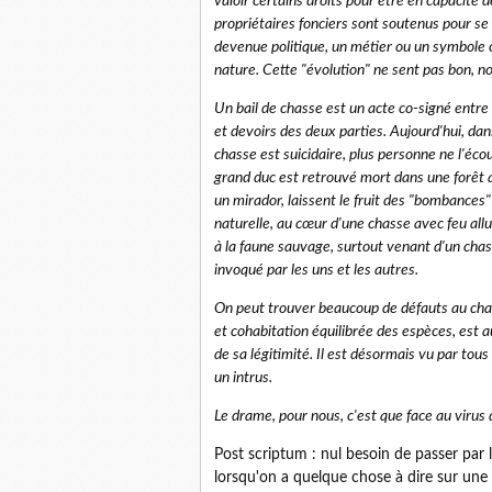
valoir certains droits pour être en capacité d
propriétaires fonciers sont soutenus pour se r
devenue politique, un métier ou un symbole c
nature. Cette "évolution" ne sent pas bon, no
Un bail de chasse est un acte co-signé entre 
et devoirs des deux parties. Aujourd'hui, dans
chasse est suicidaire, plus personne ne l'éco
grand duc est retrouvé mort dans une forêt av
un mirador, laissent le fruit des "bombance
naturelle, au cœur d'une chasse avec feu all
à la faune sauvage, surtout venant d'un cha
invoqué par les uns et les autres.
On peut trouver beaucoup de défauts au chasse
et cohabitation équilibrée des espèces, est 
de sa légitimité. Il est désormais vu par tou
un intrus.
Le drame, pour nous, c'est que face au virus d
Post scriptum : nul besoin de passer par l
lorsqu'on a quelque chose à dire sur une 