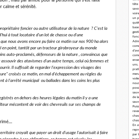
sion , mais par amitié pour la personne qui s'est faite
tête
er calme et sérénité.
savoi
voir
un p
quié
base
ropriétaire foncier ou autre utilisateur de la nature ? C'est la
gest
hui à tout locataire d'un lot de chasse ou d'une
fonc
 que nous avons encore pu faire ce matin sur nos 900 ha alors
Admi
comm
l en point, tantôt par un tracteur girobroyeur du monde
d'av
rbains auto-proclamés, défenseurs de la nature , convaincus que
comm
ense
r assouvir des atavismes d'un autre temps, celui où femmes et
uns,
rir. Il suffisait de regarder l'expression des visages des
prat
nature" croisés ce matin, en mal d'échappement au règles du
mena
voil
t à l'arrêté municipal ou ballades dans les coins les plus
nous
poss
sauv
de l
registrés en dehors des heures légales du matin il y a une
sauv
ulteur mécontent de voir des chevreuils sur ses champs de
Puis
reve
chass
chas
imé....
En a
repr
territoire croyait que payer un droit d'usage l'autorisait à faire
par 