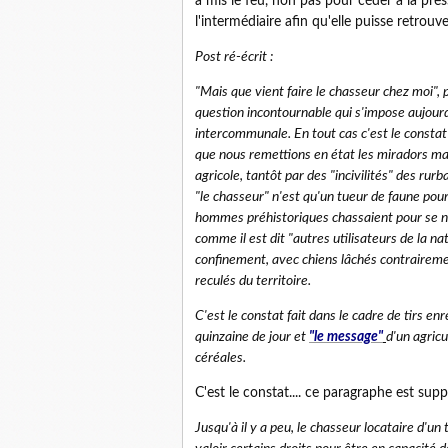
a mis le feu, non pas pour céder à la pres
l'intermédiaire afin qu'elle puisse retrouv
Post ré-écrit :
"Mais que vient faire le chasseur chez moi", p
question incontournable qui s'impose aujourd'
intercommunale. En tout cas c'est le constat
que nous remettions en état les miradors ma
agricole, tantôt par des "incivilités" des ru
"le chasseur" n'est qu'un tueur de faune pou
hommes préhistoriques chassaient pour se nour
comme il est dit "autres utilisateurs de la 
confinement, avec chiens lâchés contrairemen
reculés du territoire.
C'est le constat fait dans le cadre de tirs en
quinzaine de jour et
"le message"
d'un agric
céréales.
C'est le constat.... ce paragraphe est suppr
Jusqu'à il y a peu, le chasseur locataire d'un 